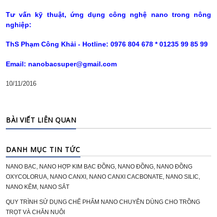
Tư vấn kỹ thuật, ứng dụng công nghệ nano trong nông
nghiệp:
ThS Phạm Công Khải - Hotline: 0976 804 678 * 01235 99 85 99
Email: nanobacsuper@gmail.com
10/11/2016
BÀI VIẾT LIÊN QUAN
DANH MỤC TIN TỨC
NANO BẠC, NANO HỢP KIM BẠC ĐỒNG, NANO ĐỒNG, NANO ĐỒNG
OXYCOLORUA, NANO CANXI, NANO CANXI CACBONATE, NANO SILIC,
NANO KẼM, NANO SẮT
QUY TRÌNH SỬ DỤNG CHẾ PHẨM NANO CHUYÊN DÙNG CHO TRỒNG
TRỌT VÀ CHĂN NUÔI