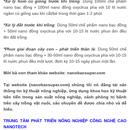
*Xử lý hom củ giống trước khi trồng
: Dùng 100ml chế phẩm
nano bạc đồng + 100ml nano đồng oxyclrua pha với 10 lít nước
ngâm củ giống sau khi cắt/bẻ trong thời gian 1-2 phút.
*Xử lý đất trước khi trồng
: Dùng 50ml chế phẩm nano bạc đồng
+ 50ml nano đồng oxyclrua pha với 10-15 lít nước phun ẩm đều
lên đất trồng.
*Phun giai đoạn cây con – phát triển thân lá
: Dùng 50ml chế
phẩm nano bạc đồng + 30-50ml nano đồng oxyclrua pha với 10-15
lít nước phun đều một lượt, định kỳ 10-15 ngày phun một lần.
Mời bà con tham khảo website: nanobacsuper.com
Tại website (nanobacsuper.com) chúng tôi có đăng tải các
thông tin kỹ thuật nông nghiệp, ứng dụng khoa học kỹ thuật
tiên tiến trong sản xuất nông nghiệp, cách phòng trị bệnh
trên cây trồng vật nuôi, các chuyên đề được chia nhỏ và dễ
hiểu.
TRUNG TÂM PHÁT TRIỂN NÔNG NGHIỆP CÔNG NGHỆ CAO
NANOTECH