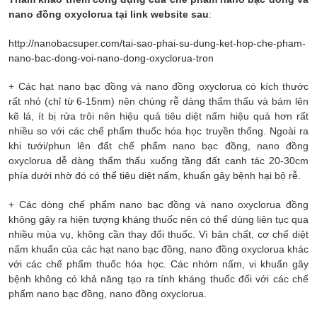
nano đồng oxyclorua tại link website sau
:
http://nanobacsuper.com/tai-sao-phai-su-dung-ket-hop-che-pham-
nano-bac-dong-voi-nano-dong-oxyclorua-tron
+ Các hạt nano bạc đồng và nano đồng oxyclorua có kích thước
rất nhỏ (chỉ từ 6-15nm) nên chúng rễ dàng thẩm thấu và bám lên
kẽ lá, ít bị rửa trôi nên hiệu quả tiêu diệt nấm hiệu quả hơn rất
nhiều so với các chế phẩm thuốc hóa học truyền thống. Ngoài ra
khi tưới/phun lên đất chế phẩm nano bạc đồng, nano đồng
oxyclorua dễ dàng thẩm thấu xuống tầng đất canh tác 20-30cm
phía dưới nhờ đó có thể tiêu diệt nấm, khuẩn gây bệnh hại bộ rễ.
+ Các dòng chế phẩm nano bạc đồng và nano oxyclorua đồng
không gây ra hiện tượng kháng thuốc nên có thể dùng liên tục qua
nhiều mùa vụ, không cần thay đổi thuốc. Vì bản chất, cơ chế diệt
nấm khuẩn của các hạt nano bạc đồng, nano đồng oxyclorua khác
với các chế phẩm thuốc hóa học. Các nhóm nấm, vi khuẩn gây
bệnh không có khả năng tạo ra tính kháng thuốc đối với các chế
phẩm nano bạc đồng, nano đồng oxyclorua.