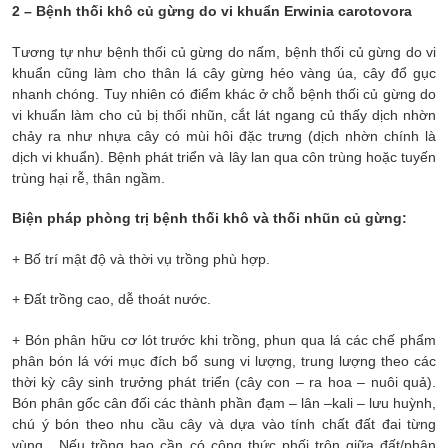
2 – Bệnh thối khô củ gừng do vi khuẩn Erwinia carotovora
Tương tự như bệnh thối củ gừng do nấm, bệnh thối củ gừng do vi
khuẩn cũng làm cho thân lá cây gừng héo vàng úa, cây đổ gục
nhanh chóng. Tuy nhiên có điểm khác ở chỗ bệnh thối củ gừng do
vi khuẩn làm cho củ bị thối nhũn, cắt lát ngang củ thấy dịch nhờn
chảy ra như nhựa cây có mùi hôi đặc trưng (dịch nhờn chính là
dịch vi khuẩn). Bệnh phát triển và lây lan qua côn trùng hoặc tuyến
trùng hại rễ, thân ngầm.
Biện pháp phòng trị bệnh thối khô và thối nhũn củ gừng:
+ Bố trí mật độ và thời vụ trồng phù hợp.
+ Đất trồng cao, dễ thoát nước.
+ Bón phân hữu cơ lót trước khi trồng, phun qua lá các chế phẩm
phân bón lá với mục đích bổ sung vi lượng, trung lượng theo các
thời kỳ cây sinh trưởng phát triển (cây con – ra hoa – nuôi quả).
Bón phân gốc cân đối các thành phần đạm – lân –kali – lưu huỳnh,
chú ý bón theo nhu cầu cây và dựa vào tính chất đất đai từng
vùng. Nếu trồng bao cần có công thức phối trộn giữa đất/phân