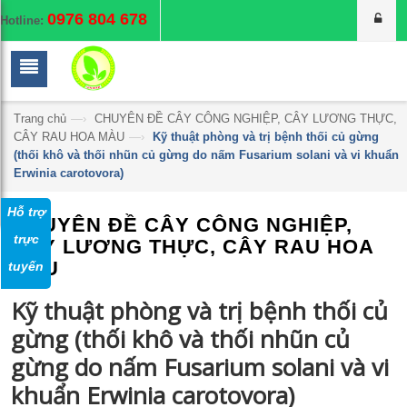
0976 804 678
Hotline:
Trang chủ
—›
CHUYÊN ĐỀ CÂY CÔNG NGHIỆP, CÂY LƯƠNG THỰC,
CÂY RAU HOA MÀU
—›
Kỹ thuật phòng và trị bệnh thối củ gừng
(thối khô và thối nhũn củ gừng do nấm Fusarium solani và vi khuẩn
Erwinia carotovora)
Hỗ trợ
CHUYÊN ĐỀ CÂY CÔNG NGHIỆP,
trực
CÂY LƯƠNG THỰC, CÂY RAU HOA
MÀU
tuyến
Kỹ thuật phòng và trị bệnh thối củ
gừng (thối khô và thối nhũn củ
gừng do nấm Fusarium solani và vi
khuẩn Erwinia carotovora)