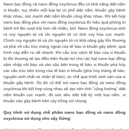
Nano bạc đồng và nano đồng oxyclorua đều có khả năng diệt nấm
vi khuẩn, tuy nhiên mỗi loại lại có phổ diệt nấm, khuẩn gây bệnh
khác nhau, sức mạnh diệt nấm khuẩn cũng khác nhau. Khi kết hợp
nano bạc đồng plus với nano đồng oxyclorua thì hiệu quả phòng trị
bệnh trở lên vượt trội hơn rất nhiều, bởi: Nano đồng oxyclorua sinh
ra oxy nguyên tử và clo nguyên tử có tính oxy hóa cực mạnh.
Chính oxy nguyên tử và clo nguyên tử có khả năng gây tổn thương
và phá vỡ cấu trúc màng ngoài của tế bào vi khuẩn gây bệnh, quá
trình này diễn ra rất nhanh. Khi cấu trúc vách tế bào của vi khuẩn
bị tổn thương sẽ tạo điều kiện thuận lợi cho các hạt nano bạc đồng
xâm nhập nội bào và vào sâu bên trong tế bào vi khuẩn phá hủy
các cấu trúc bên trong của tế bào vi khuẩn (phá hủy màng tế bào,
nguyên sinh chất và nhân tế bào), ức chế quá trình sinh sản của vi
khuẩn gây bệnh. Do đó có thể nói nano bạc đồng và nano đồng
oxyclorua khi kết hợp cùng nhau sẽ tạo nên tính “cộng hưởng” diệt
nấm khuẩn cực mạnh, đủ sức tiêu diệt bất kỳ một loại nấm, vi
khuẩn nào gây bệnh trên cây trồng nói chung.
Quy trình sử dụng chế phẩm nano bạc đồng và nano đồng
oxyclorua sử dụng cho cây Gừng: