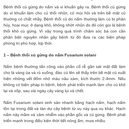
Bệnh thối củ gừng do nấm và vi khuẩn gây ra. Bệnh thối củ gừng
do vi khuẩn làm cho củ thối nhũn, có mùi hôi và trên bề mặt củ
thường có chất nhầy. Bệnh thối củ do nấm thường làm củ bị phân
hủy, hoai mục ở dạng khô, không nhớt nhũn do đó còn gọi là bệnh
thối khô củ gừng. Vì vậy trong quá trình chăm sóc bà con cần
phân biệt nguyên nhân gây bệnh từ đó đưa ra các biện pháp
phòng trị phù hợp, kịp thời.
1 – Bệnh thối củ gừng do nấm Fusarium solani
Nấm bệnh thường tấn công vào phần cổ rễ gần sát mặt đất làm
cho lá vàng úa và rủ xuống, đào củ lên sẽ thấy trên bề mặt củ xuất
hiện những vết đốm nhỏ màu nâu xám, kích thước 2-4mm. Nếu
không có biện pháp trị bệnh, bệnh phát triển mạnh làm cho củ khô
lại và xốp, sau vài ngày cây vàng lụi và chết.
Nấm Fusarium solani sinh sản nhanh bằng hạch nấm, hạch nấm
tồn tại trong đất và tàn dư cây bệnh từ vụ này qua vụ khác. Hạch
nấm nảy mầm và xâm nhiễm vào phần gốc và củ gừng. Bệnh phát
triển mạnh trong điều kiện thời tiết nóng ẩm, mưa nhiều.