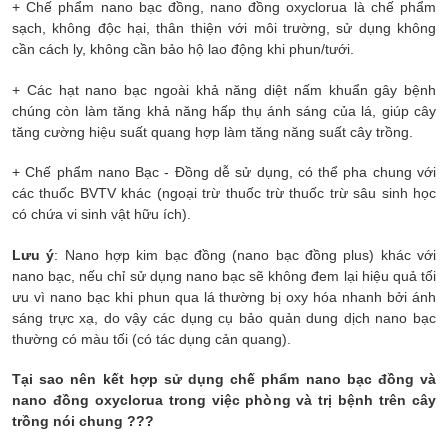
+ Chế phẩm nano bạc đồng, nano đồng oxyclorua là chế phẩm
sạch, không độc hại, thân thiện với môi trường, sử dụng không
cần cách ly, không cần bảo hộ lao động khi phun/tưới.
+ Các hạt nano bạc ngoài khả năng diệt nấm khuẩn gây bệnh
chúng còn làm tăng khả năng hấp thụ ánh sáng của lá, giúp cây
tăng cường hiệu suất quang hợp làm tăng năng suất cây trồng.
+ Chế phẩm nano Bạc - Đồng dễ sử dụng, có thể pha chung với
các thuốc BVTV khác (ngoại trừ thuốc trừ thuốc trừ sâu sinh học
có chứa vi sinh vật hữu ích).
Lưu ý
: Nano hợp kim bạc đồng (nano bạc đồng plus) khác với
nano bạc, nếu chỉ sử dụng nano bạc sẽ không đem lại hiệu quả tối
ưu vì nano bạc khi phun qua lá thường bị oxy hóa nhanh bởi ánh
sáng trực xạ, do vậy các dụng cụ bảo quản dung dịch nano bạc
thường có màu tối (có tác dụng cản quang).
Tại sao nên kết hợp sử dụng chế phẩm nano bạc đồng và
nano đồng oxyclorua trong việc phòng và trị bệnh trên cây
trồng nói chung ???