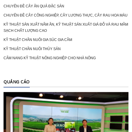
CHUYÊN ĐỀ CÂY ĂN QUẢ ĐẶC SẢN
CHUYÊN ĐỀ CÂY CÔNG NGHIỆP, CÂY LƯƠNG THỰC, CÂY RAU HOA MÀU
KỸ THUẬT SẢN XUẤT NẤM ĂN, KỸ THUẬT SẢN XUẤT GIÁ ĐỖ VÀ RAU MẦM
SẠCH CHẤT LƯỢNG CAO
KỸ THUẬT CHĂN NUÔI GIA SÚC GIA CẦM
KỸ THUẬT CHĂN NUÔI THỦY SẢN
CẨM NANG KỸ THUẬT NÔNG NGHIỆP CHO NHÀ NÔNG
QUẢNG CÁO