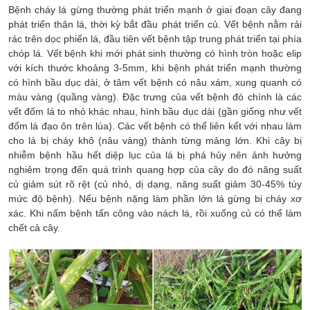
Bệnh cháy lá gừng thường phát triển mạnh ở giai đoạn cây đang
phát triển thân lá, thời kỳ bắt đầu phát triển củ. Vết bệnh nằm rải
rác trên dọc phiến lá, đầu tiên vết bệnh tập trung phát triển tại phía
chóp lá. Vết bệnh khi mới phát sinh thường có hình tròn hoặc elip
với kích thước khoảng 3-5mm, khi bệnh phát triển mạnh thường
có hình bầu dục dài, ở tâm vết bệnh có nâu xám, xung quanh có
màu vàng (quầng vàng). Đặc trưng của vết bệnh đó chính là các
vết đốm lá to nhỏ khác nhau, hình bầu dục dài (gần giống như vết
đốm lá đạo ôn trên lúa). Các vết bệnh có thể liên kết với nhau làm
cho lá bị cháy khô (nâu vàng) thành từng mảng lớn. Khi cây bị
nhiễm bệnh hầu hết diệp lục của lá bị phá hủy nên ảnh hưởng
nghiêm trọng đến quá trình quang hợp của cây do đó năng suất
củ giảm sút rõ rệt (củ nhỏ, dị dạng, năng suất giảm 30-45% tùy
mức độ bệnh). Nếu bệnh nặng làm phần lớn lá gừng bị cháy xơ
xác. Khi nấm bệnh tấn công vào nách lá, rồi xuống củ có thể làm
chết cả cây.