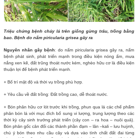
Triệu chứng bệnh cháy lá trên giống gừng trâu, trồng bằng
bao. Bệnh do nấm piricularia grisea gây ra
Nguyên nhân gây bệnh
: do nấm piricularia grisea gây ra, nấm
bệnh phát sinh, phát triển mạnh trong điều kiện nóng ẩm, mưa
nắng xen kẽ, đất trũng thoát nước kém, nghèo hữu cơ là điều kiện
thuận lợi để bệnh phát triển mạnh.
+ Bố trí mật độ và thời vụ trồng phù hợp.
+ Yêu cầu về đất trồng: Đất trồng cao, dễ thoát nước.
+ Bón phân hữu cơ lót trước khi trồng, phun qua lá các chế phẩm
phân bón lá với mục đích bổ sung vi lượng, trung lượng theo các
thời kỳ cây sinh trưởng phát triển (cây con – ra hoa – nuôi quả).
Bón phân gốc cân đối các thành phần đạm – lân –kali – lưu huỳnh,
chú ý bón theo nhu cầu cây và dựa vào tính chất đất đai từng