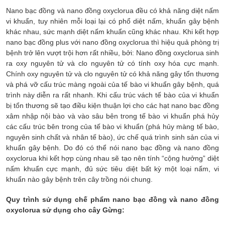
Nano bạc đồng và nano đồng oxyclorua đều có khả năng diệt nấm
vi khuẩn, tuy nhiên mỗi loại lại có phổ diệt nấm, khuẩn gây bệnh
khác nhau, sức mạnh diệt nấm khuẩn cũng khác nhau. Khi kết hợp
nano bạc đồng plus với nano đồng oxyclorua thì hiệu quả phòng trị
bệnh trở lên vượt trội hơn rất nhiều, bởi: Nano đồng oxyclorua sinh
ra oxy nguyên tử và clo nguyên tử có tính oxy hóa cực mạnh.
Chính oxy nguyên tử và clo nguyên tử có khả năng gây tổn thương
và phá vỡ cấu trúc màng ngoài của tế bào vi khuẩn gây bệnh, quá
trình này diễn ra rất nhanh. Khi cấu trúc vách tế bào của vi khuẩn
bị tổn thương sẽ tạo điều kiện thuận lợi cho các hạt nano bạc đồng
xâm nhập nội bào và vào sâu bên trong tế bào vi khuẩn phá hủy
các cấu trúc bên trong của tế bào vi khuẩn (phá hủy màng tế bào,
nguyên sinh chất và nhân tế bào), ức chế quá trình sinh sản của vi
khuẩn gây bệnh. Do đó có thể nói nano bạc đồng và nano đồng
oxyclorua khi kết hợp cùng nhau sẽ tạo nên tính “cộng hưởng” diệt
nấm khuẩn cực mạnh, đủ sức tiêu diệt bất kỳ một loại nấm, vi
khuẩn nào gây bệnh trên cây trồng nói chung.
Quy trình sử dụng chế phẩm nano bạc đồng và nano đồng
oxyclorua sử dụng cho cây Gừng: