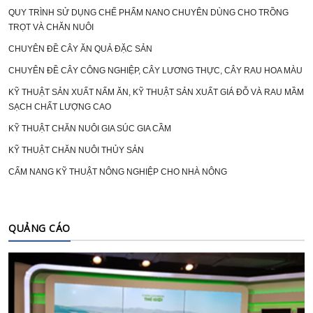
QUY TRÌNH SỬ DỤNG CHẾ PHẨM NANO CHUYÊN DÙNG CHO TRỒNG
TRỌT VÀ CHĂN NUÔI
CHUYÊN ĐỀ CÂY ĂN QUẢ ĐẶC SẢN
CHUYÊN ĐỀ CÂY CÔNG NGHIỆP, CÂY LƯƠNG THỰC, CÂY RAU HOA MÀU
KỸ THUẬT SẢN XUẤT NẤM ĂN, KỸ THUẬT SẢN XUẤT GIÁ ĐỖ VÀ RAU MẦM
SẠCH CHẤT LƯỢNG CAO
KỸ THUẬT CHĂN NUÔI GIA SÚC GIA CẦM
KỸ THUẬT CHĂN NUÔI THỦY SẢN
CẨM NANG KỸ THUẬT NÔNG NGHIỆP CHO NHÀ NÔNG
QUẢNG CÁO