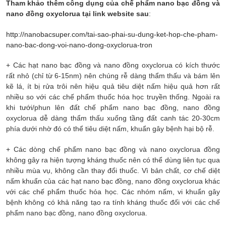
Tham khảo thêm công dụng của chế phẩm nano bạc đồng và
nano đồng oxyclorua tại link website sau
:
http://nanobacsuper.com/tai-sao-phai-su-dung-ket-hop-che-pham-
nano-bac-dong-voi-nano-dong-oxyclorua-tron
+ Các hạt nano bạc đồng và nano đồng oxyclorua có kích thước
rất nhỏ (chỉ từ 6-15nm) nên chúng rễ dàng thẩm thấu và bám lên
kẽ lá, ít bị rửa trôi nên hiệu quả tiêu diệt nấm hiệu quả hơn rất
nhiều so với các chế phẩm thuốc hóa học truyền thống. Ngoài ra
khi tưới/phun lên đất chế phẩm nano bạc đồng, nano đồng
oxyclorua dễ dàng thẩm thấu xuống tầng đất canh tác 20-30cm
phía dưới nhờ đó có thể tiêu diệt nấm, khuẩn gây bệnh hại bộ rễ.
+ Các dòng chế phẩm nano bạc đồng và nano oxyclorua đồng
không gây ra hiện tượng kháng thuốc nên có thể dùng liên tục qua
nhiều mùa vụ, không cần thay đổi thuốc. Vì bản chất, cơ chế diệt
nấm khuẩn của các hạt nano bạc đồng, nano đồng oxyclorua khác
với các chế phẩm thuốc hóa học. Các nhóm nấm, vi khuẩn gây
bệnh không có khả năng tạo ra tính kháng thuốc đối với các chế
phẩm nano bạc đồng, nano đồng oxyclorua.