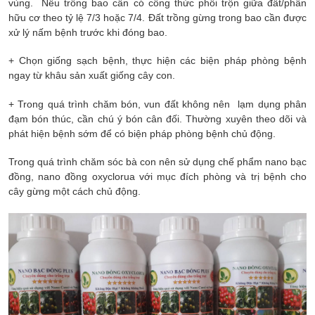
vùng. Nếu trồng bao cần có công thức phối trộn giữa đất/phân
hữu cơ theo tỷ lệ 7/3 hoặc 7/4. Đất trồng gừng trong bao cần được
xử lý nấm bệnh trước khi đóng bao.
+ Chọn giống sạch bệnh, thực hiện các biện pháp phòng bệnh
ngay từ khâu sản xuất giống cây con.
+ Trong quá trình chăm bón, vun đất không nên lạm dụng phân
đạm bón thúc, cần chú ý bón cân đối. Thường xuyên theo dõi và
phát hiện bệnh sớm để có biện pháp phòng bệnh chủ động.
Trong quá trình chăm sóc bà con nên sử dụng chế phẩm nano bạc
đồng, nano đồng oxyclorua với mục đích phòng và trị bệnh cho
cây gừng một cách chủ động.