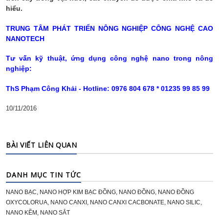
hiểu.
TRUNG TÂM PHÁT TRIỂN NÔNG NGHIỆP CÔNG NGHỆ CAO
NANOTECH
Tư vấn kỹ thuật, ứng dụng công nghệ nano trong nông
nghiệp:
ThS Phạm Công Khải - Hotline: 0976 804 678 * 01235 99 85 99
10/11/2016
BÀI VIẾT LIÊN QUAN
DANH MỤC TIN TỨC
NANO BẠC, NANO HỢP KIM BẠC ĐỒNG, NANO ĐỒNG, NANO ĐỒNG
OXYCOLORUA, NANO CANXI, NANO CANXI CACBONATE, NANO SILIC,
NANO KẼM, NANO SẮT