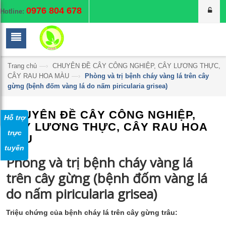
0976 804 678
Hotline:
Trang chủ
—›
CHUYÊN ĐỀ CÂY CÔNG NGHIỆP, CÂY LƯƠNG THỰC,
CÂY RAU HOA MÀU
—›
Phòng và trị bệnh cháy vàng lá trên cây
gừng (bệnh đốm vàng lá do nấm piricularia grisea)
CHUYÊN ĐỀ CÂY CÔNG NGHIỆP,
Hỗ trợ
CÂY LƯƠNG THỰC, CÂY RAU HOA
trực
MÀU
tuyến
Phòng và trị bệnh cháy vàng lá
trên cây gừng (bệnh đốm vàng lá
do nấm piricularia grisea)
Triệu chứng của bệnh cháy lá trên cây gừng trâu: