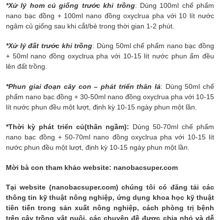
*Xử lý hom củ giống trước khi trồng
: Dùng 100ml chế phẩm
nano bạc đồng + 100ml nano đồng oxyclrua pha với 10 lít nước
ngâm củ giống sau khi cắt/bẻ trong thời gian 1-2 phút.
*Xử lý đất trước khi trồng
: Dùng 50ml chế phẩm nano bạc đồng
+ 50ml nano đồng oxyclrua pha với 10-15 lít nước phun ẩm đều
lên đất trồng.
*Phun giai đoạn cây con – phát triển thân lá
: Dùng 50ml chế
phẩm nano bạc đồng + 30-50ml nano đồng oxyclrua pha với 10-15
lít nước phun đều một lượt, định kỳ 10-15 ngày phun một lần.
*Thời kỳ phát triển củ(thân ngầm):
Dùng 50-70ml chế phẩm
nano bạc đồng + 50-70ml nano đồng oxyclrua pha với 10-15 lít
nước phun đều một lượt, định kỳ 10-15 ngày phun một lần.
Mời bà con tham khảo website: nanobacsuper.com
Tại website (nanobacsuper.com) chúng tôi có đăng tải các
thông tin kỹ thuật nông nghiệp, ứng dụng khoa học kỹ thuật
tiên tiến trong sản xuất nông nghiệp, cách phòng trị bệnh
trên cây trồng vật nuôi, các chuyên đề được chia nhỏ và dễ