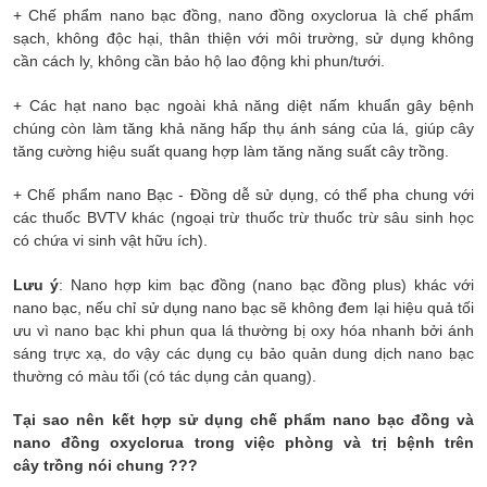
+ Chế phẩm nano bạc đồng, nano đồng oxyclorua là chế phẩm
sạch, không độc hại, thân thiện với môi trường, sử dụng không
cần cách ly, không cần bảo hộ lao động khi phun/tưới.
+ Các hạt nano bạc ngoài khả năng diệt nấm khuẩn gây bệnh
chúng còn làm tăng khả năng hấp thụ ánh sáng của lá, giúp cây
tăng cường hiệu suất quang hợp làm tăng năng suất cây trồng.
+ Chế phẩm nano Bạc - Đồng dễ sử dụng, có thể pha chung với
các thuốc BVTV khác (ngoại trừ thuốc trừ thuốc trừ sâu sinh học
có chứa vi sinh vật hữu ích).
Lưu ý
: Nano hợp kim bạc đồng (nano bạc đồng plus) khác với
nano bạc, nếu chỉ sử dụng nano bạc sẽ không đem lại hiệu quả tối
ưu vì nano bạc khi phun qua lá thường bị oxy hóa nhanh bởi ánh
sáng trực xạ, do vậy các dụng cụ bảo quản dung dịch nano bạc
thường có màu tối (có tác dụng cản quang).
Tại sao nên kết hợp sử dụng chế phẩm nano bạc đồng và
nano đồng oxyclorua trong việc phòng và trị bệnh trên
cây trồng nói chung ???