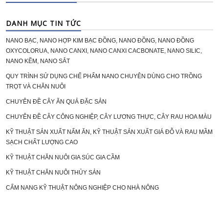
DANH MỤC TIN TỨC
NANO BẠC, NANO HỢP KIM BẠC ĐỒNG, NANO ĐỒNG, NANO ĐỒNG
OXYCOLORUA, NANO CANXI, NANO CANXI CACBONATE, NANO SILIC,
NANO KẼM, NANO SẮT
QUY TRÌNH SỬ DỤNG CHẾ PHẨM NANO CHUYÊN DÙNG CHO TRỒNG
TRỌT VÀ CHĂN NUÔI
CHUYÊN ĐỀ CÂY ĂN QUẢ ĐẶC SẢN
CHUYÊN ĐỀ CÂY CÔNG NGHIỆP, CÂY LƯƠNG THỰC, CÂY RAU HOA MÀU
KỸ THUẬT SẢN XUẤT NẤM ĂN, KỸ THUẬT SẢN XUẤT GIÁ ĐỖ VÀ RAU MẦM
SẠCH CHẤT LƯỢNG CAO
KỸ THUẬT CHĂN NUÔI GIA SÚC GIA CẦM
KỸ THUẬT CHĂN NUÔI THỦY SẢN
CẨM NANG KỸ THUẬT NÔNG NGHIỆP CHO NHÀ NÔNG