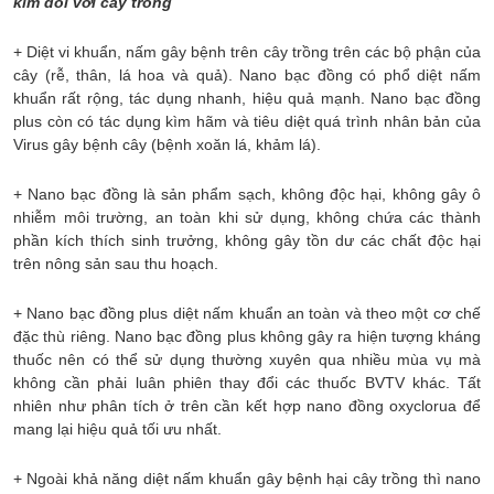
kim đối với cây trồng
+ Diệt vi khuẩn, nấm gây bệnh trên cây trồng trên các bộ phận của
cây (rễ, thân, lá hoa và quả). Nano bạc đồng có phổ diệt nấm
khuẩn rất rộng, tác dụng nhanh, hiệu quả mạnh. Nano bạc đồng
plus còn có tác dụng kìm hãm và tiêu diệt quá trình nhân bản của
Virus gây bệnh cây (bệnh xoăn lá, khảm lá).
+ Nano bạc đồng là sản phẩm sạch, không độc hại, không gây ô
nhiễm môi trường, an toàn khi sử dụng, không chứa các thành
phần kích thích sinh trưởng, không gây tồn dư các chất độc hại
trên nông sản sau thu hoạch.
+ Nano bạc đồng plus diệt nấm khuẩn an toàn và theo một cơ chế
đặc thù riêng. Nano bạc đồng plus không gây ra hiện tượng kháng
thuốc nên có thể sử dụng thường xuyên qua nhiều mùa vụ mà
không cần phải luân phiên thay đổi các thuốc BVTV khác. Tất
nhiên như phân tích ở trên cần kết hợp nano đồng oxyclorua để
mang lại hiệu quả tối ưu nhất.
+ Ngoài khả năng diệt nấm khuẩn gây bệnh hại cây trồng thì nano