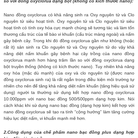
so với đồng oxyclorua dạng bột (không có kích thước nano):
Nano đồng oxyclorua có khả năng sinh ra Oxy nguyên tử và Clo
nguyên tử siêu hoạt tính. Oxy nguyên tử và Clo nguyên tử siêu
hoạt tính có tính oxy hóa cực mạnh chúng sẽ tương tác và làm tổn
thương cấu trúc của tế bào vi khuẩn (cấu trúc màng ngoài) và nấm
gây bệnh cây. Trong khi đó đồng oxyclorua gần như không (hoặc
rất ít) sản sinh ra Clo nguyên tử và Oxy nguyên tử do vậy khả
năng diệt nấm khuẩn gây bệnh hại cây trồng của nano đồng
oxyclorua mạnh hơn hàng trăm lần so với đồng oxyclorua dạng
bột truyền thống (không có kích thước nano). Tuy nhiên khả năng
oxy hóa (mặc dù mạnh) của oxy và clo nguyên tử (được nano
đồng oxyclorua sinh ra) là rất ngắn trong điều kiện môi trường tự
nhiên cho nên để tăng khả năng diệt nấm khuẩn (tăng hiệu quả sử
dụng) người ta thường sử dụng kết hợp nano đồng oxyclorua
10.000ppm với nano bạc đồng 500/500ppm dạng hợp kim. Nói
cách khác khi sử dụng nano bạc đồng (dạng hợp kim) kết hợp với
nano đồng oxyclorua sẽ tạo ra tính “cộng hưởng” làm tăng cường
hiệu lực diệt nấm, vi khuẩn mạnh mẽ hơn.
2.Công dụng của chế phẩm nano bạc đồng plus dạng hợp