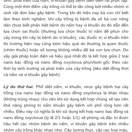
sinh, phát triển của nấm, vi khuẩn gây bệnh diễn biến rất phức tạp.
Cùng một thời điểm cây trồng có thể bị tấn công bởi nhiều nhóm vi
sinh vật đơn bào gây bệnh. Trong khi đó hiện nay bà con chỉ biết
làm theo kinh nghiệm, khi cây trồng bị bệnh đa số bà con nông
dân chưa biết phân biệt bệnh do nấm hay vi khuẩn do đó dẫn đến
lựa chọn sai thuốc (thường lựa chọn thuốc trị nấm để phun cho
cây trong khi cây bị bệnh do vi khuẩn), các thuốc trị vi khuẩn trên
thị trường hiện nay cũng kém hiệu quả do thường bị quen thuốc
(nhờn thuốc) hoặc số lượng không nhiều để bà con lựa chọn. Do
vậy giải pháp toàn diện và hiệu quả nhất đó là kết hợp giữa 2 loại
nano bạc đồng và nano đồng oxyclorua phun/tưới gốc theo các
thời kỳ sinh trưởng và phát triển của cây trồng (tiêu diệt đồng thời
cả nấm và vi khuẩn gây bệnh).
Lý do thứ hai:
Phổ diệt nấm, vi khuẩn, virus gây bệnh hại cây
trồng của nano bạc đồng và nano đồng oxyclorua là khác nhau
(không trùng nhau) cho nên khi sử dụng kết hợp chúng sẽ tạo nên
khả năng phòng trị nấm khuẩn gây bệnh với phổ rộng hơn rất
nhiều. Điều này có nghĩa là khi sử dụng kết hợp nano bạc đồng và
nano đồng oxyclorua (tỷ lệ 2/1 hoặc 1/1) sẽ phòng và đặc trị được
hầu hết các nhóm bệnh do nấm, vi khuẩn gây bệnh trên nhiều
nhóm cây trồng khác nhau như: Cây lương thực, cây rau hoa màu,