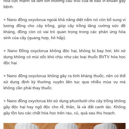
hóa cực mạnh và làm tổn thương cấu trúc của tế bào vi khuẩn gây
bệnh.
+ Nano đồng oxyclorua ngoài khả năng diệt nấm nó còn bổ sung vi
lượng đồng cho cây trồng, giúp cây trồng tăng cường sức đề
kháng, đồng còn có vai trò quan trọng trong các phản ứng hóa
sinh của cây (quang hợp, hô hấp).
+ Nano Đồng oxyclorua không độc hại, không bị bay hơi, khi sử
dụng không có mùi sốc khó chịu như các loại thuốc BVTV hóa học
độc hại.
+ Nano đồng oxyclorua không gây ra tính kháng thuốc, nên có thể
sử dụng định kỳ thường xuyên liên tục qua nhiều mùa vụ mà
không cần phải thay thuốc.
+ Nano đồng oxyclorua khi sử dụng phun/tưới cho cây trồng không
gây độc hại hay ngộ độc cho rễ, thân, lá và đất canh tác. Không
gây tồn lưu các chất hóa học trên rau, củ, quả sau thu hoạch.