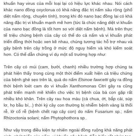
khuẩn hay virus của mỗi loại lại có hiệu lực khác nhau. Nói cách
khác nano đồng oxyclorua có khả năng đặc trị nấm sâu rộng (phổ
diệt nấm rộng, chuyên tính), trong khi đó nano bạc đồng lại có khả
năng đặc trị vi khuẩn mạnh mẽ hơn (tức là chức năng diệt vi khuẩn
của nano bạc đồng là tốt hơn so với diệt nấm bệnh). Mà trên thực
tế triệu chứng bệnh của cây có thể do cả nấm và vi khuẩn phát
triển đồng thời hoặc xen kẽ nhau, chúng tương tác hỗ trợ nhau và
gây bệnh trên cây trồng ở mức độ nguy hiểm và khó kiểm soát
hơn. Có thể dẫn chứng ví dụ một số trường hợp như:
Trên cây có múi (cam, bưởi, chanh) nhiều trường hợp chúng ta
phát hiện thấy trong cùng một thời điểm xuất hiện cả triệu chứng
của bệnh ghẻ sẹo trên lá, quả do nấm
Elsinoe fawcetti
gây ra đồng
thời bệnh loét cam do vi khuẩn Xanthomonas Citri gây ra cũng
phát triển mạnh mẽ khiến cho việc trị bệnh của bà con gặp rất
nhiều khó khăn. Trên cây rau hoa màu (cà chua, ớt, bắp cải, súp
lơ, họ bầu bí,..) thời kỳ cây con thường bị nhiễm bệnh vàng lá thối
rễ, lở cổ rễ (bệnh chết rạp cây con) do nấm Fusarium sp.; nấm
Rhizoctonia solani; nấm Phytophothora sp..
Như vậy trong điều kiện tự nhiên ngoài đồng ruộng khả năng phát