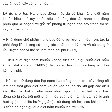
cây ăn quả, cây công nghiệp…
Lý do thứ ba
:
Nano bạc đồng mặc dù có khả năng diệt nấm
khuẩn hiệu quả tuy nhiên nếu chỉ dùng độc lập nano bạc đồng
phun qua lá hoặc tưới gốc để phòng trị bệnh cho cây trồng thì sẽ
xảy ra trường hợp:
+ Phải dùng chế phẩm nano bạc đồng với lượng nhiều hơn, tức là
phải tăng liều lượng sử dụng (do phải phun kỹ hơn và sử dụng ở
liều lượng cao vì thế sẽ làm tăng chi phí BVTV).
+ Hiệu suất diệt nấm khuẩn không triệt để (hiệu suất diệt nấm
khuẩn đạt khoảng 70-80%). Vì vậy số lần phun sẽ tăng lên, tốn
kém chi phí.
+ Nếu chỉ sử dụng độc lập nano bạc đồng phun cho cây trồng sẽ
làm cho thời gian diệt nấm khuẩn kéo dài do đó khi gặp các điều
kiện thời tiết bất lợi như mưa nhiều, gió to… các hạt nano bạc
đồng sẽ bị rửa trôi một phần, hiệu suất diệt nấm khuẩn sẽ bị ảnh
hưởng (theo chiều hướng giảm)…sử dụng kết hợp sau khi phun 2-
3 tiếng đã đạt hiệu quả diệt nấm khuẩn lên tới 80%.