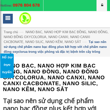
0976 804 678
Hotline:
Trang chủ
—›
NANO BẠC, NANO HỢP KIM BẠC ĐỒNG, NANO ĐỒNG,
NANO ĐỒNG OXYCOLORUA, NANO CANXI, NANO CANXI
CACBONATE, NANO SILIC, NANO KẼM, NANO SẮT
—›
Tại sao nên
sử dụng chế phẩm nano bạc đồng plus kết hợp với chế phẩm nano
đồng oxyclorua trong việc phòng và đặc trị bệnh trên cây trồng
Hỗ trợ
NANO BẠC, NANO HỢP KIM BẠC
trực
ĐỒNG, NANO ĐỒNG, NANO ĐỒNG
tuyến
OXYCOLORUA, NANO CANXI, NANO
CANXI CACBONATE, NANO SILIC,
NANO KẼM, NANO SẮT
Tại sao nên sử dụng chế phẩm
nano bạc đồng plus kết hợp với