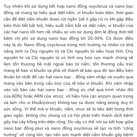
Tuy nhiên khi sử dụng kết hợp nano đồng oxyclorua và nano bạc
đồng sẽ mang lại hiệu quả diệt nấm, vi khuẩn toàn diện, thời gian
cần để diệt nấm khuẩn được rút ngắn (sẽ ít gặp rủi ro khi gặp điều
kiện thời tiết bất lợi), hiệu suất nắm bắt và diệt nấm, vi khuẩn của
các hạt nano tốt hơn rất nhiều so với sử dụng đơn lẻ đồng thời tiết
kiệm chi phí sử dụng nano bạc đồng tới 20-30%. Có được điều
này là do Nano đồng oxyclorua trong môi trường tự nhiên có khả
năng sinh ra Oxy nguyên tử và Clo nguyên tử siêu hoạt tính. Oxy
nguyên tử và Clo nguyên tử có tính oxy hóa cực mạnh chúng sẽ
làm tổn thương bề mặt ngoài bào tử nấm, tổn thương cấu trúc
màng tế bào vi khuẩn và phá vỡ thành tế bào qua đó tạo điều kiện
thuận lợi nhất để các hạt nano bạc - đồng xâm nhập và xuyên qua
màng vào bên trong cấu trúc của tế bào vi khuẩn. Khi xâm nhập
vào nội bào các hạt nano bạc - đồng ức chế quá trình nhân đôi
của ADN( hoặc ARN của virus), vô hiệu hóa các enzym quan trọng
và làm cho vi khuẩn(virus) không tạo ra được năng lượng duy trì
sức sống. Vì thế mà vi khuẩn, nấm, virus sẽ bị tiêu diệt trong thời
gian ngắn, không cho chúng có cơ hội phát triển thành dịch bệnh
gây hại cây trồng trên diện rộng. Do vậy có thể nói sự kết hợp giữa
nano bạc đồng plus và nano đồng oxyclorua sẽ tạo ra tính "cộng
hưởng" vô cùng lớn, tạo nên sức mạnh diệt nấm khuẩn gây bệnh