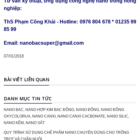
Tư vấn kỹ thuật, ứng dụng công nghệ nano trong nông
nghiệp:
ThS Phạm Công Khải - Hotline: 0976 804 678 * 01235 99
85 99
Email: nanobacsuper@gmail.com
07/01/2018
BÀI VIẾT LIÊN QUAN
DANH MỤC TIN TỨC
NANO BẠC, NANO HỢP KIM BẠC ĐỒNG, NANO ĐỒNG, NANO ĐỒNG
OXYCOLORUA, NANO CANXI, NANO CANXI CACBONATE, NANO SILIC,
NANO KẼM, NANO SẮT
QUY TRÌNH SỬ DỤNG CHẾ PHẨM NANO CHUYÊN DÙNG CHO TRỒNG
TRỌT VÀ CHĂN NUÔI