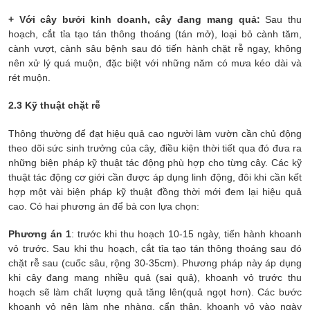
+ Với cây bưởi kinh doanh, cây đang mang quả:
Sau thu
hoạch, cắt tỉa tạo tán thông thoáng (tán mở), loại bỏ cành tăm,
cành vượt, cành sâu bệnh sau đó tiến hành chặt rễ ngay, không
nên xử lý quá muộn, đặc biệt với những năm có mưa kéo dài và
rét muộn.
2.3 Kỹ thuật chặt rễ
Thông thường để đạt hiệu quả cao người làm vườn cần chủ động
theo dõi sức sinh trưởng của cây, điều kiện thời tiết qua đó đưa ra
những biện pháp kỹ thuật tác động phù hợp cho từng cây. Các kỹ
thuật tác động cơ giới cần được áp dụng linh động, đôi khi cần kết
hợp một vài biện pháp kỹ thuật đồng thời mới đem lại hiệu quả
cao. Có hai phương án để bà con lựa chọn:
Phương án 1
: trước khi thu hoạch 10-15 ngày, tiến hành khoanh
vỏ trước. Sau khi thu hoạch, cắt tỉa tạo tán thông thoáng sau đó
chặt rễ sau (cuốc sâu, rộng 30-35cm). Phương pháp này áp dụng
khi cây đang mang nhiều quả (sai quả), khoanh vỏ trước thu
hoạch sẽ làm chất lượng quả tăng lên(quả ngọt hơn). Các bước
khoanh vỏ nên làm nhẹ nhàng, cẩn thận, khoanh vỏ vào ngày