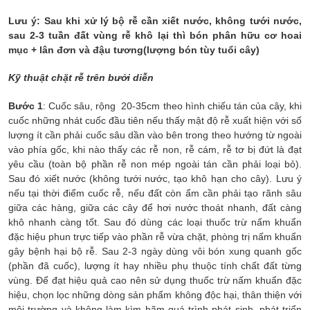
Lưu ý: Sau khi xử lý bộ rễ cần xiết nước, không tưới nước,
sau 2-3 tuần đất vùng rễ khô lại thì bón phân hữu cơ hoai
mục + lân đơn và đậu tương(lượng bón tùy tuổi cây)
Kỹ thuật chặt rễ trên bưởi diễn
Bước 1
: Cuốc sâu, rộng 20-35cm theo hình chiếu tán của cây, khi
cuốc những nhát cuốc đầu tiên nếu thấy mật độ rễ xuất hiện với số
lượng ít cần phải cuốc sâu dần vào bên trong theo hướng từ ngoài
vào phía gốc, khi nào thấy các rễ non, rễ cám, rễ tơ bị đứt là đạt
yêu cầu (toàn bộ phần rễ non mép ngoài tán cần phải loại bỏ).
Sau đó xiết nước (không tưới nước, tạo khô hạn cho cây). Lưu ý
nếu tại thời điểm cuốc rễ, nếu đất còn ẩm cần phải tạo rãnh sâu
giữa các hàng, giữa các cây để hơi nước thoát nhanh, đất càng
khô nhanh càng tốt. Sau đó dùng các loại thuốc trừ nấm khuẩn
đặc hiệu phun trực tiếp vào phần rễ vừa chặt, phòng trị nấm khuẩn
gây bệnh hại bộ rễ. Sau 2-3 ngày dùng vôi bón xung quanh gốc
(phần đã cuốc), lượng ít hay nhiều phụ thuộc tính chất đất từng
vùng. Để đạt hiệu quả cao nên sử dụng thuốc trừ nấm khuẩn đặc
hiệu, chọn lọc những dòng sản phẩm không độc hại, thân thiện với
môi trường và không làm kìm hãm quá trình phát sinh, phát triển