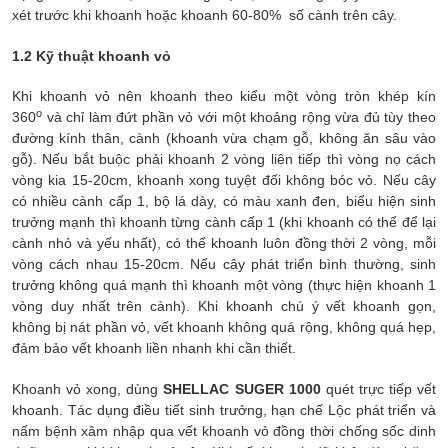
xét trước khi khoanh hoặc khoanh 60-80% số cành trên cây.
1.2 Kỹ thuật khoanh vỏ
Khi khoanh vỏ nên khoanh theo kiểu một vòng tròn khép kín
o
360
và chỉ làm đứt phần vỏ với một khoảng rộng vừa đủ tùy theo
đường kính thân, cành (khoanh vừa chạm gỗ, không ăn sâu vào
gỗ). Nếu bắt buộc phải khoanh 2 vòng liên tiếp thì vòng nọ cách
vòng kia 15-20cm, khoanh xong tuyệt đối không bóc vỏ. Nếu cây
có nhiều cành cấp 1, bộ lá dày, có màu xanh đen, biểu hiện sinh
trưởng mạnh thì khoanh từng cành cấp 1 (khi khoanh có thể để lại
cành nhỏ và yếu nhất), có thể khoanh luôn đồng thời 2 vòng, mỗi
vòng cách nhau 15-20cm. Nếu cây phát triển bình thường, sinh
trưởng không quá mạnh thì khoanh một vòng (thực hiện khoanh 1
vòng duy nhất trên cành). Khi khoanh chú ý vết khoanh gọn,
không bị nát phần vỏ, vết khoanh không quá rộng, không quá hẹp,
đảm bảo vết khoanh liền nhanh khi cần thiết.
Khoanh vỏ xong, dùng
SHELLAC SUGER 1000
quét trực tiếp vết
khoanh. Tác dụng điều tiết sinh trưởng, hạn chế Lộc phát triển và
nấm bệnh xâm nhập qua vết khoanh vỏ đồng thời chống sốc dinh