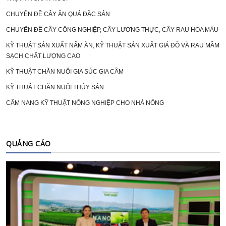
CHUYÊN ĐỀ CÂY ĂN QUẢ ĐẶC SẢN
CHUYÊN ĐỀ CÂY CÔNG NGHIỆP, CÂY LƯƠNG THỰC, CÂY RAU HOA MÀU
KỸ THUẬT SẢN XUẤT NẤM ĂN, KỸ THUẬT SẢN XUẤT GIÁ ĐỖ VÀ RAU MẦM
SẠCH CHẤT LƯỢNG CAO
KỸ THUẬT CHĂN NUÔI GIA SÚC GIA CẦM
KỸ THUẬT CHĂN NUÔI THỦY SẢN
CẨM NANG KỸ THUẬT NÔNG NGHIỆP CHO NHÀ NÔNG
QUẢNG CÁO