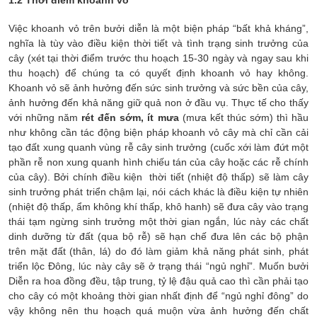
Việc khoanh vỏ trên bưởi diễn là một biện pháp “bất khả kháng”,
nghĩa là tùy vào điều kiện thời tiết và tình trạng sinh trưởng của
cây (xét tại thời điểm trước thu hoạch 15-30 ngày và ngay sau khi
thu hoạch) để chúng ta có quyết định khoanh vỏ hay không.
Khoanh vỏ sẽ ảnh hưởng đến sức sinh trưởng và sức bền của cây,
ảnh hưởng đến khả năng giữ quả non ở đầu vụ. Thực tế cho thấy
với những năm
rét đến sớm, ít mưa
(mưa kết thúc sớm) thì hầu
như không cần tác động biện pháp khoanh vỏ cây mà chỉ cần cải
tạo đất xung quanh vùng rễ cây sinh trưởng (cuốc xới làm đứt một
phần rễ non xung quanh hình chiếu tán của cây hoặc các rễ chính
của cây). Bởi chính điều kiện thời tiết (nhiệt độ thấp) sẽ làm cây
sinh trưởng phát triển chậm lại, nói cách khác là điều kiện tự nhiên
(nhiệt độ thấp, ẩm không khí thấp, khô hanh) sẽ đưa cây vào trạng
thái tạm ngừng sinh trưởng một thời gian ngắn, lúc này các chất
dinh dưỡng từ đất (qua bộ rễ) sẽ hạn chế đưa lên các bộ phận
trên mặt đất (thân, lá) do đó làm giảm khả năng phát sinh, phát
triển lộc Đông, lúc này cây sẽ ở trạng thái “ngủ nghỉ”. Muốn bưởi
Diễn ra hoa đồng đều, tập trung, tỷ lệ đậu quả cao thì cần phải tạo
cho cây có một khoảng thời gian nhất định để “ngủ nghỉ đông” do
vậy không nên thu hoạch quá muộn vừa ảnh hưởng đến chất