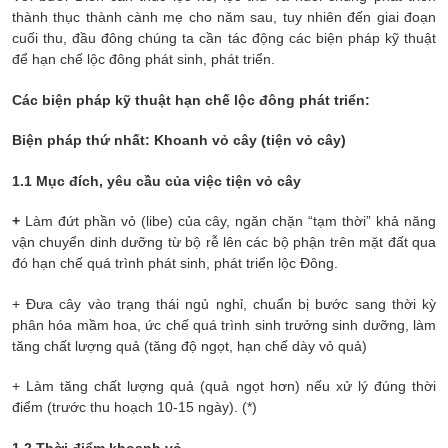
thành thục thành cành mẹ cho năm sau, tuy nhiên đến giai đoạn
cuối thu, đầu đông chúng ta cần tác động các biện pháp kỹ thuật
để hạn chế lộc đông phát sinh, phát triển.
Các biện pháp kỹ thuật hạn chế lộc đông phát triển:
Biện pháp thứ nhất: Khoanh vỏ cây (tiện vỏ cây)
1.1 Mục đích, yêu cầu của việc tiện vỏ cây
+
Làm đứt phần vỏ (libe) của cây, ngăn chặn “tạm thời” khả năng
vận chuyển dinh dưỡng từ bộ rễ lên các bộ phận trên mặt đất qua
đó hạn chế quá trình phát sinh, phát triển lộc Đông.
+ Đưa cây vào trạng thái ngủ nghỉ, chuẩn bị bước sang thời kỳ
phân hóa mầm hoa, ức chế quá trình sinh trưởng sinh dưỡng, làm
tăng chất lượng quả (tăng độ ngọt, hạn chế dày vỏ quả)
+ Làm tăng chất lượng quả (quả ngọt hơn) nếu xử lý đúng thời
điểm (trước thu hoạch 10-15 ngày). (*)
1.2 Thời điểm khoanh vỏ