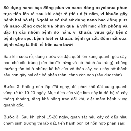
Sử dụng nano bạc đồng plus và nano đồng oxyclorua phun
trực tiếp lên rễ sau khi chặt rễ (tiêu diệt nấm, vi khuẩn gây
bệnh hại bộ rễ). Ngoài ra có thể sử dụng nano bạc đồng plus
và nano đồng oxyclorua phun qua lá với mục đích phòng và
đặc trị các nhóm bệnh do nấm, vi khuẩn, virus gây bệnh:
bệnh ghẻ sẹo, bệnh loét vi khuẩn, bệnh gỉ sắt, đốm mắt cua,
bệnh vàng lá thối rễ trên cam bưởi
Sau khi cuốc rễ, dùng nước vôi đặc quét lên xung quanh gốc cây,
hạn chế côn trùng (xén tóc đẻ trứng và nở thành ấu trùng), chúng
thường tồn tại ở những kẽ hở của vỏ thân cây, sau này nở thành
sâu non gây hại các bộ phận thân, cành còn non (sâu đục thân).
Bước 2
: Không nên lấp đất ngay, để phơi khô đất xung quanh
vùng rễ từ 10-20 ngày. Mục đích của việc làm này là để bộ rễ cây
thông thoáng, tăng khả năng trao đổi khí, diệt mầm bệnh xung
quanh gốc.
Bước 3
: Sau khi phơi 15-20 ngày, quan sát nếu cây có dấu hiệu
chậm sinh trưởng thì lấp đất, tiến hành bón lót hỗn hợp phân sau: