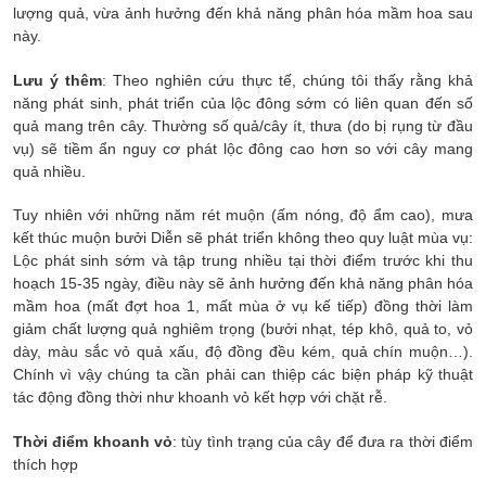
lượng quả, vừa ảnh hưởng đến khả năng phân hóa mầm hoa sau
này.
Lưu ý thêm
: Theo nghiên cứu thực tế, chúng tôi thấy rằng khả
năng phát sinh, phát triển của lộc đông sớm có liên quan đến số
quả mang trên cây. Thường số quả/cây ít, thưa (do bị rụng từ đầu
vụ) sẽ tiềm ẩn nguy cơ phát lộc đông cao hơn so với cây mang
quả nhiều.
Tuy nhiên với những năm rét muộn (ấm nóng, độ ẩm cao), mưa
kết thúc muộn bưởi Diễn sẽ phát triển không theo quy luật mùa vụ:
Lộc phát sinh sớm và tập trung nhiều tại thời điểm trước khi thu
hoạch 15-35 ngày, điều này sẽ ảnh hưởng đến khả năng phân hóa
mầm hoa (mất đợt hoa 1, mất mùa ở vụ kế tiếp) đồng thời làm
giảm chất lượng quả nghiêm trọng (bưởi nhạt, tép khô, quả to, vỏ
dày, màu sắc vỏ quả xấu, độ đồng đều kém, quả chín muộn…).
Chính vì vậy chúng ta cần phải can thiệp các biện pháp kỹ thuật
tác động đồng thời như khoanh vỏ kết hợp với chặt rễ.
Thời điểm khoanh vỏ
: tùy tình trạng của cây để đưa ra thời điểm
thích hợp