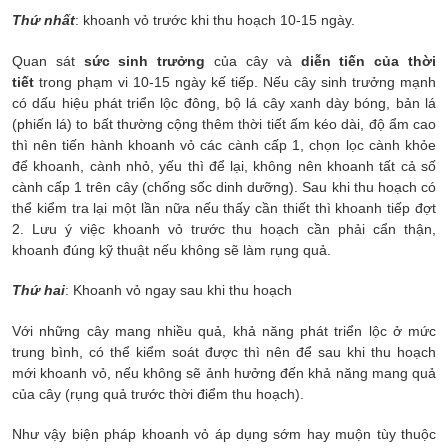
Thứ nhất
: khoanh vỏ trước khi thu hoạch 10-15 ngày.
Quan sát
sức sinh trưởng
của cây và
diễn tiến của thời
tiết
trong phạm vi 10-15 ngày kế tiếp. Nếu cây sinh trưởng mạnh
có dấu hiệu phát triển lộc đông, bộ lá cây xanh dày bóng, bản lá
(phiến lá) to bất thường cộng thêm thời tiết ấm kéo dài, độ ẩm cao
thì nên tiến hành khoanh vỏ các cành cấp 1, chọn lọc cành khỏe
để khoanh, cành nhỏ, yếu thì để lại, không nên khoanh tất cả số
cành cấp 1 trên cây (chống sốc dinh dưỡng). Sau khi thu hoạch có
thể kiểm tra lại một lần nữa nếu thấy cần thiết thì khoanh tiếp đợt
2. Lưu ý việc khoanh vỏ trước thu hoạch cần phải cẩn thận,
khoanh đúng kỹ thuật nếu không sẽ làm rụng quả.
Thứ hai
: Khoanh vỏ ngay sau khi thu hoạch
Với những cây mang nhiều quả, khả năng phát triển lộc ở mức
trung bình, có thể kiểm soát được thì nên để sau khi thu hoạch
mới khoanh vỏ, nếu không sẽ ảnh hưởng đến khả năng mang quả
của cây (rụng quả trước thời điểm thu hoạch).
Như vậy biện pháp khoanh vỏ áp dụng sớm hay muộn tùy thuộc