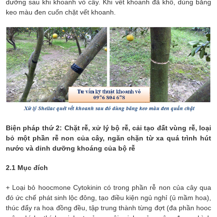
dưỡng sau khi khoanh vỏ cây. Khi vết khoanh đã khô, dùng băng
keo màu đen cuốn chặt vết khoanh.
Biện pháp thứ 2:
Chặt rễ, xử lý bộ rễ, cải tạo đất vùng rễ, loại
bỏ một phần rễ non của cây, ngăn chặn từ xa quá trình hút
nước và dinh dưỡng khoáng của bộ rễ
2.1 Mục đích
+ Loại bỏ hoocmone Cytokinin có trong phần rễ non của cây qua
đó ức chế phát sinh lộc đông, tạo điều kiện ngủ nghỉ (ủ mầm hoa),
thúc đẩy ra hoa đồng đều, tập trung thành từng đợt (đa phần hooc