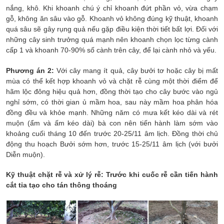
nắng, khô. Khi khoanh chú ý chỉ khoanh đứt phần vỏ, vừa chạm
gỗ, không ăn sâu vào gỗ. Khoanh vỏ không đúng kỹ thuật, khoanh
quá sâu sẽ gây rụng quả nếu gặp điều kiện thời tiết bất lợi. Đối với
những cây sinh trưởng quá mạnh nên khoanh chọn lọc từng cành
cấp 1 và khoanh 70-90% số cành trên cây, để lại cành nhỏ và yếu.
Phương án 2:
Với cây mang ít quả, cây bưởi tơ hoặc cây bị mất
mùa có thể kết hợp khoanh vỏ và chặt rễ cùng một thời điểm để
hãm lộc đông hiệu quả hơn, đồng thời tạo cho cây bước vào ngủ
nghỉ sớm, có thời gian ủ mầm hoa, sau này mầm hoa phân hóa
đồng đều và khỏe mạnh. Những năm có mưa kết kéo dài và rét
muộn (ẩm và ấm kéo dài) bà con nên tiến hành làm sớm vào
khoảng cuối tháng 10 đến trước 20-25/11 âm lịch. Đồng thời chủ
động thu hoạch Bưởi sớm hơn, trước 15-25/11 âm lịch (với bưởi
Diễn muộn).
Kỹ thuật chặt rễ và xử lý rễ: Trước khi cuốc rễ cần tiến hành
cắt tỉa tạo cho tán thông thoáng