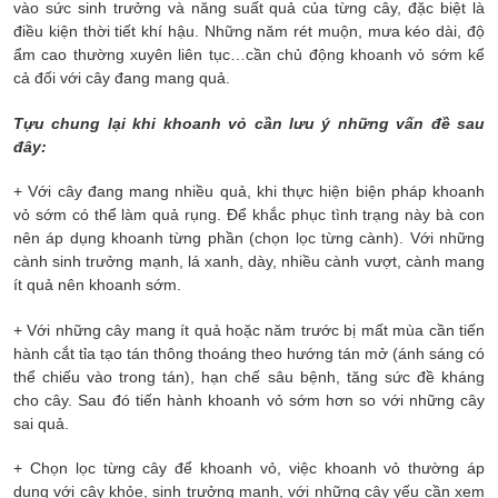
vào sức sinh trưởng và năng suất quả của từng cây, đặc biệt là
điều kiện thời tiết khí hậu. Những năm rét muộn, mưa kéo dài, độ
ẩm cao thường xuyên liên tục…cần chủ động khoanh vỏ sớm kể
cả đối với cây đang mang quả.
Tựu chung lại khi khoanh vỏ cần lưu ý những vấn đề sau
đây:
+ Với cây đang mang nhiều quả, khi thực hiện biện pháp khoanh
vỏ sớm có thể làm quả rụng. Để khắc phục tình trạng này bà con
nên áp dụng khoanh từng phần (chọn lọc từng cành). Với những
cành sinh trưởng mạnh, lá xanh, dày, nhiều cành vượt, cành mang
ít quả nên khoanh sớm.
+ Với những cây mang ít quả hoặc năm trước bị mất mùa cần tiến
hành cắt tỉa tạo tán thông thoáng theo hướng tán mở (ánh sáng có
thể chiếu vào trong tán), hạn chế sâu bệnh, tăng sức đề kháng
cho cây. Sau đó tiến hành khoanh vỏ sớm hơn so với những cây
sai quả.
+ Chọn lọc từng cây để khoanh vỏ, việc khoanh vỏ thường áp
dụng với cây khỏe, sinh trưởng mạnh, với những cây yếu cần xem