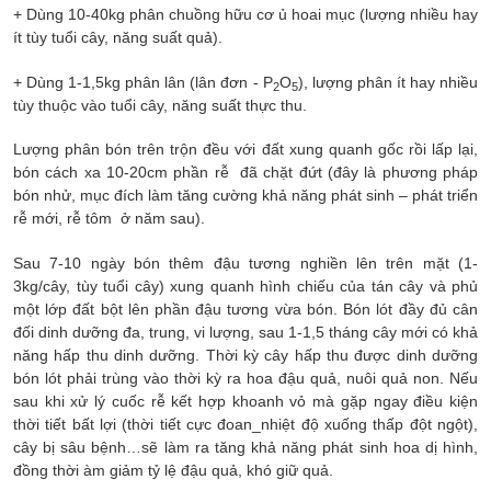
+ Dùng 10-40kg phân chuồng hữu cơ ủ hoai mục (lượng nhiều hay
ít tùy tuổi cây, năng suất quả).
+ Dùng 1-1,5kg phân lân (lân đơn - P
O
), lượng phân ít hay nhiều
2
5
tùy thuộc vào tuổi cây, năng suất thực thu.
Lượng phân bón trên trộn đều với đất xung quanh gốc rồi lấp lại,
bón cách xa 10-20cm phần rễ đã chặt đứt (đây là phương pháp
bón nhử, mục đích làm tăng cường khả năng phát sinh – phát triển
rễ mới, rễ tôm ở năm sau).
Sau 7-10 ngày bón thêm đậu tương nghiền lên trên mặt (1-
3kg/cây, tùy tuổi cây) xung quanh hình chiếu của tán cây và phủ
một lớp đất bột lên phần đậu tương vừa bón. Bón lót đầy đủ cân
đối dinh dưỡng đa, trung, vi lượng, sau 1-1,5 tháng cây mới có khả
năng hấp thu dinh dưỡng. Thời kỳ cây hấp thu được dinh dưỡng
bón lót phải trùng vào thời kỳ ra hoa đậu quả, nuôi quả non. Nếu
sau khi xử lý cuốc rễ kết hợp khoanh vỏ mà gặp ngay điều kiện
thời tiết bất lợi (thời tiết cực đoan_nhiệt độ xuống thấp đột ngột),
cây bị sâu bệnh…sẽ làm ra tăng khả năng phát sinh hoa dị hình,
đồng thời àm giảm tỷ lệ đậu quả, khó giữ quả.