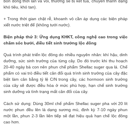
bón đồng thời lân và vôi, thường sẽ bị kết tủa, chuyển thành dạng
khó tiêu, khó tan).
+ Trong thời gian chặt rễ, khoanh vỏ cần áp dụng các biện pháp
xiết nước triệt để (không tưới nước).
Biện pháp thứ 3: Ứng dụng KHKT, công nghệ cao trong việc
chăm sóc bưởi, điều tiết sinh trưởng lộc đông
Quá trình phát triển lộc đông do nhiều nguyên nhân: khí hậu, dinh
dưỡng, sức sinh trưởng của từng cây. Do đó trước khi thu hoạch
20-40 ngày bà con nên phun chế phẩm Shellac suger qua lá. Chế
phẩm có vai trò điều tiết cân đối quá trình sinh trưởng của cây đặc
biệt làm cân bằng tỷ lệ C/N trong cây, các hormoon sinh trưởng
của cây sẽ được điều hòa ở mức phù hợp, hạn chế sinh trưởng
sinh dưỡng và tình trạng mất cân đối của cây.
Cách sử dụng: Dùng 30ml chế phẩm Shellac suger pha với 20 lít
nước phun đều lên lá dạng sương mù, định kỳ 7-10 ngày phun
một lần, phun 2-3 lần liên tiếp sẽ đạt hiệu quả hạn chế lộc đông
cao hơn.