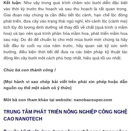
Kết luận
: Như vậy trong quá trình chăm sóc bưởi diễn đặc biệt
vào thời kỳ trước thu hoạch và sau thu hoạch là rất quan trọng.
Giai đoạn này chúng ta cần điều tiết lộc cành, hạn chế lộc đông
phát triển, đưa cây vào trạng thái ngủ nghỉ, khi cành lộc (cành mẹ)
tích lũy đủ lượng dinh dưỡng sẽ thay đổi về chất (quá trình ủ mầm
hoa) và tạo nên quá trình phân hóa mầm hoa, phát triển mầm hoa
sau này. Do đó để chuẩn bị cho một mùa bưởi mới chúng ta hãy
bắt đầu từ cuối vụ của năm trước, hãy quan sát kỹ sức sinh
trưởng, điều kiện thời tiết để đưa ra các biện pháp kỹ thuật tác
động lên cây bưởi một cách phù hợp nhất, hiệu quả tối ưu nhất.
Chúc bà con thành công !
(Mọi hành vi sao chép bài viết trên phải xin phép hoặc dẫn
nguồn cụ thể một cách có ý thức)
Mời bà con tham khảo tại website: nanobacsuper.com
TRUNG TÂM PHÁT TRIỂN NÔNG NGHIỆP CÔNG NGHỆ
CAO NANOTECH