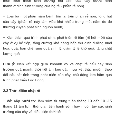
môn kích thích sinh trưởng nội sinh của cây được hình
thành ở đỉnh sinh trưởng của bộ rễ - phần rễ non).
+ Loại bỏ một phần nấm bệnh tồn tại trên phần rễ non, lông hút
của cây (phần rễ này làm việc khá nhiều trong một năm do đó
thường xuyên phát sinh nguồn bệnh).
+ Kích thích quá trình phát sinh, phát triển rễ tôm (rễ hút mới) của
cây ở vụ kế tiếp, tăng cường khả năng hấp thụ dinh dưỡng nuôi
hoa, quả, hạn chế rụng quả sinh lý, giảm tỷ lệ khô quả, tăng chất
lượng quả.
Lưu ý
: Nên kết hợp giữa khoanh vỏ và chặt rễ nếu cây sinh
trưởng quá mạnh, thời tiết ấm kéo dài, mưa kết thúc muộn, theo
dõi sâu sát tình trạng phát triển của cây, chủ động kìm hãm quá
trình phát triển Lộc Đông.
2.2 Thời điểm chặt rễ
+ Với cây bưởi tơ:
làm sớm từ trung tuần tháng 10 đến 10 -15
tháng 11 âm lịch, thời gian tiến hành sớm hay muộn tùy sức sinh
trưởng của cây và điều kiện thời tiết.