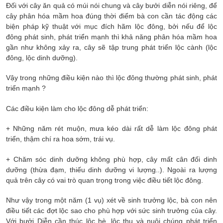
Đối với cây ăn quả có múi nói chung và cây bưởi diễn nói riêng, để
cây phân hóa mầm hoa đúng thời điểm bà con cần tác động các
biện pháp kỹ thuật với mục đích hãm lộc đông, bởi nếu để lộc
đông phát sinh, phát triển mạnh thì khả năng phân hóa mầm hoa
gần như không xảy ra, cây sẽ tập trung phát triển lộc cành (lộc
đông, lộc dinh dưỡng).
Vậy trong những điều kiện nào thì lộc đông thường phát sinh, phát
triển mạnh ?
Các điều kiện làm cho lộc đông dễ phát triển:
+ Những năm rét muộn, mưa kéo dài rất dễ làm lộc đông phát
triển, thậm chí ra hoa sớm, trái vụ.
+ Chăm sóc dinh dưỡng không phù hợp, cây mất cân đối dinh
dưỡng (thừa đạm, thiếu dinh dưỡng vi lượng..). Ngoài ra lượng
quả trên cây có vai trò quan trọng trong việc điều tiết lộc đông.
Như vậy trong một năm (1 vụ) xét về sinh trưởng lộc, bà con nên
điều tiết các đợt lộc sao cho phù hợp với sức sinh trưởng của cây.
Với bưởi Diễn cần thúc lộc hè, lộc thu và nuôi chúng phát triển