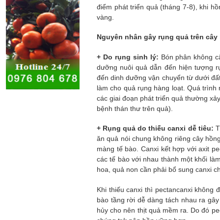
điểm phát triển quả (tháng 7-8), khi
vàng.
Nguyên nhân gây rụng quả trên cây
+ Do rụng sinh lý:
Bón phân không cân
dưỡng nuôi quả dẫn đến hiện tượng rụ
đến dinh dưỡng vận chuyển từ dưới đất 
làm cho quả rụng hàng loạt. Quá trình 
các giai đoạn phát triển quả thường xảy
bệnh thán thư trên quả).
+ Rụng quả do thiếu canxi dễ tiêu:
Tì
ăn quả nói chung không riêng cây hồng.
màng tế bào. Canxi kết hợp với axit pe
các tế bào với nhau thành một khối là
hoa, quả non cần phải bổ sung canxi ch
Khi thiếu canxi thì pectancanxi không 
bào tầng rời dễ dàng tách nhau ra gây 
hủy cho nên thịt quả mềm ra. Do đó pec