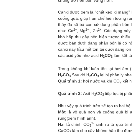
chúng trở nên bền vững hơn.
Can
xi được xem là “chất keo xi măng” k
cuống quả, giúp hạn chế hiện tượng rụ
thấy đa số bà con sử dụng phân bón 
2+
2+
2+
như: Ca
, Mg
,
Zn
. Các dạng này 
khó hấp thu gây nên hiện tượng thiếu 
được bán dưới dạng phân bón lá có hỗ
canxi này hầu hết tồn tại dưới dạng io
các acid yếu như acid
H
CO
làm kết t
2
3
Trong
không khí luôn tồn tại hơi ẩm
(
H
CO
.
Sau đó
H
CO
lại bị phân ly
nh
2
3
2
3
Quá trình 1:
hơi nước và khí
CO
kết h
2
Quá trình 2:
Axít
H
CO
tiếp tục bị phâ
2
3
Như vậy quá trình trên
sẽ tạo ra
hai
hệ
M
ột là
vỏ quả non và cuống quả bị 
rụng
(xem hình ảnh).
2-
Hai là
chính CO
sinh ra từ quá trìn
3
Ca
CO
làm cho cây
không hấp thu được
3