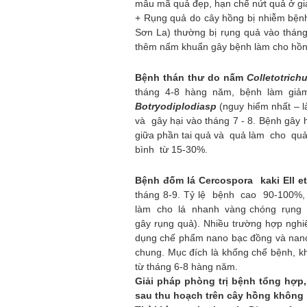
mẫu mã quả đẹp, hạn chế nứt quả ở gia
+ Rụng quả do cây hồng bị nhiễm bện
Sơn La) thường bị rụng quả vào thán
thêm nấm khuẩn gây bệnh làm cho hồng
Bệnh thán thư do nấm
Colletotrich
tháng 4-8 hàng năm, bệnh làm giảm
Botryodiplodiasp
(nguy hiểm nhất – 
và gây hại vào tháng 7 - 8. Bệnh gây 
giữa phần tai quả và quả làm cho quả 
bình từ 15-30%.
Bệnh đốm lá Cercospora kaki Ell
e
tháng 8-9. Tỷ lệ bệnh cao 90-100%,
làm cho lá nhanh vàng chóng rụng 
gây rụng quả). Nhiều trường hợp nghiê
dụng chế phẩm nano bạc đồng và nano đ
chung. Mục đích là khống chế bệnh, kh
từ tháng 6-8 hàng năm.
Giải pháp phòng trị bệnh tổng hợp
sau thu hoạch trên cây hồng không 