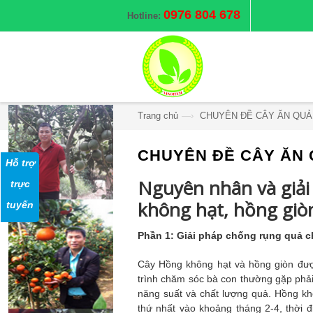
0976 804 678
Hotline:
Trang chủ
—›
CHUYÊN ĐỀ CÂY ĂN QUẢ
CHUYÊN ĐỀ CÂY ĂN 
Hỗ trợ
Nguyên nhân và giải
trực
không hạt, hồng giò
tuyến
Phần 1:
Giải pháp chống rụng quả 
Cây Hồng không hạt và hồng giòn được
trình chăm sóc bà con thường gặp phải
năng suất và chất lượng quả. Hồng kh
thứ nhất vào khoảng tháng 2-4, thời 