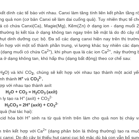
ết dính các tế bào với nhau. Canxi làm tăng tính liên kết phần tầng rờ
ng quả non (cơ bản Canxi sẽ làm dai cuống quả). Tuy nhiên thực tế ch
lá có chứa Canxi(Ca), Magie(Mg), Kẽm(Zn) ở dạng ion - dạng muối 2
thường bị kết tủa ở dạng không tan ngay trên bề mặt lá do đó cây rấ
hụt dinh dưỡng cục bộ. Đa số các dạng canxi hiện nay trên thị trườn
n hợp với một số thành phần trung, vi lượng khác tuy nhiên các dạn
2+
2+
n (dạng muối có chứa Ca
)
, khi phun qua lá các ion Ca
, này thường b
ủa ở dạng không tan, khó hấp thu (dạng bất động) theo cơ chế sau:
H
O)
và khí CO
, chúng sẽ kết hợp với nhau tạo thành một acid yế
2
2
+
2-
anh
thành
H
và
CO
.
3
ợp với nhau tạo thành axít
H
O +
CO
=
H
CO
(axít)
2
2
2
3
+
2-
n ly tạo ra
H
(axít)
+
CO
3
+
2-
H
CO
= 2
H
(axít)
+
CO
2
3
3
 quả
(hai tác hại)
:
+
acid hóa
bởi
H
sinh ra từ quá trình trên
làm cho quả non bị
cháy v
2+
h trên
kết hợp với Ca
(dạng phân bón lá thông thường) tạo ra muố
 canxi. Do đó cây bị
thiếu hụt canxi
cục bộ
mặc dù bà con vẫn bổ sun