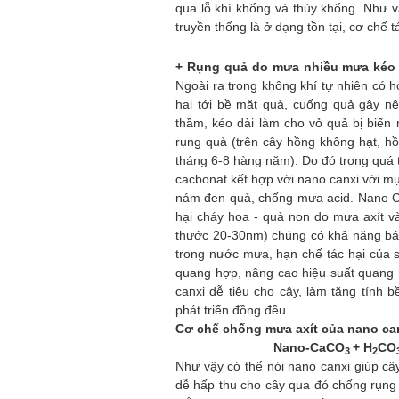
qua lỗ khí khổng và thủy khổng. Như v
truyền thống là ở dạng tồn tại, cơ chế 
+ Rụng quả do mưa nhiều mưa kéo d
Ngoài ra trong không khí tự nhiên có 
hại tới bề mặt quả, cuống quả gây n
thầm, kéo dài làm cho vỏ quả bị biến 
rụng quả (trên cây hồng không hạt, h
tháng 6-8 hàng năm). Do đó trong quá 
cacbonat kết hợp với nano canxi với m
nám đen quả, chống mưa acid. N
ano 
hại cháy hoa - quả non do mưa axít v
thước 20-
3
0nm) chúng có khả năng bám 
trong nước mưa, hạn chế tác hại của 
quang hợp, nâng cao hiệu suất quang h
canxi dễ tiêu cho cây, làm tăng tính 
phát triển đồng đều.
Cơ chế chống mưa axít của nano can
Nano-CaCO
+ H
CO
3
2
Như vậy có thể nói nano canxi giúp cây 
dễ hấp thu cho cây qua đó chống rụng 