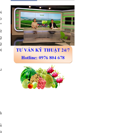
i
o
+
t
g
g
ị
u
à
i
g