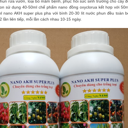
hun rửa vườn, loại bỏ mầm bệnh, phục hồi sức sinh trưởng cho cây đ
 con sử dụng 40-50ml chế phẩm nano đồng oxyclorua kết hợp với 50m
 nano AKH super plus pha với bình 20-30 lít nước phun đều toàn b
 2 lần liên tiếp, mỗi lần cách nhau 10-15 ngày.