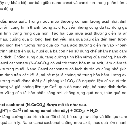
ậy sự khác biệt cơ bản giữa nano canxi và canxi ion trong phân bón l
tác động
.
ài, mưa axít
: Trong nước mưa thường có hàm lượng acid nhất định
hơi ẩm cũng hình thành lượng acid tuy yếu nhưng cũng đủ tác động gâ
ên tình trạng rụng quả non. Tác hại của mưa acid thường diễn ra â
màu, cuống quả bị lỏng, liên kết yếu, mã quả xấu dẫn đến hiện tượn
ồng giòn hiện tượng rụng quả do mưa acid thường diễn ra vào khoản
trình phát triển quả, nuôi quả bà con nên sử dụng chế phẩm nano canx
ục đích: Chống rụng quả, tăng cường tính bền vững của cuống, hạn ch
Canxi cacbonate (N-CaCO
) có vai trò trung hòa mưa axít, làm giảm tá
3
à sương muối. Nano Canxi cacbonate có kích thước vô cùng nhỏ (kíc
dính trên các kẽ lá, tại bề mặt lá chúng sẽ trung hòa hàm lượng axí
sương muối đồng thời giải phóng khí CO
(là nguyên liệu của quá trìn
2
2+
ợp) và giải phóng liên tục Ca
qua đó cung cấp, bổ sung dinh dưỡn
bền vững của tế bào phần tầng rời, chống rụng quả non, thúc quả no
xi cacbonat (N-
CaCO
) được mô tả như sau:
3
+
+2
(
H
)
= Ca
(bổ sung canxi cho cây)
+ 2CO
↑ + H
O
3
2
2
tăng cường quá trình trao đổi chất, bổ sung trực tiếp và liên tục canx
quả sinh lý. Nano canxi cacbonat chống mưa axít, thúc quả lớn nhanh