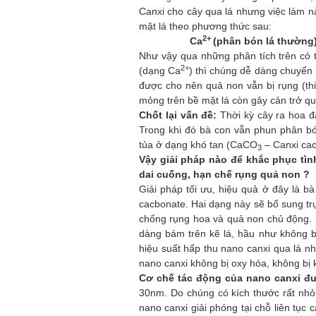
Canxi cho cây
qua lá
nhưng việc làm n
mặt lá theo phương
thức sau
:
2+
Ca
(phân bón lá thường
Như vậy qua những phân tích trên có 
2+
(dạng
Ca
)
thì chúng dễ dàng chuyển 
được cho nên quả non vẫn bị rụng (thi
mỏng trên bề mặt lá còn gây cản trở qu
Chốt lại vấn đề:
Thời kỳ cây ra hoa đậ
Trong khi đó bà con vẫn phun phân bó
tủa ở dạng khó tan (
CaCO
– Canxi cac
3
Vậy giải pháp nào để khắc phục tìn
dai cuống, hạn chế rụng quả non ?
Giải pháp tối ưu, hiệu quả ở đây là 
cacbonate. Hai dạng này sẽ bổ sung trực
chống rụng hoa và quả non chủ động. Ư
dàng bám trên kẽ lá, hầu như không bị
hiệu suất hấp thu nano canxi qua lá nh
nano canxi không bị oxy hóa, không bị 
Cơ chế tác động của nano canxi đ
30nm. Do chúng có kích thước rất nhỏ 
nano canxi giải phóng tại chỗ liên tục 