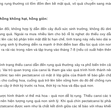
 hồng rụng thường có lốm đốm đen bề mặt quả, vỏ quả chuyển sang mà
 hồng không hạt, hồng giòn:
 đối, không hợp lý dẫn đến cây đuối sức sinh trưởng, không đủ din
ng quả. Ngoài ra mưa nhiều làm cho bộ rễ bị nghẹt do thiếu oxy dẫ
lên các bộ phận trên mặt đất bị hạn chế, tình trạng này nếu kéo dài s
rụng sinh lý thường diễn ra mạnh ở thời điểm ban đầu lúc quả còn non
 ra rải rác trong năm và tập trung vào tháng 7-8 (nếu có xuất hiện thê
nh trạng thiếu canxi dẫn đến rụng quả thường xảy ra phổ biến trên câ
 Vai trò quan trọng của canxi là tham gia vào quá trình hình thành nê
ctinic tạo nên pectatcanxi có mặt ở lớp giữa của thành tế bào gắn chặ
m cho cuống hoa, cuống quả trở lên bền vững hơn do đó để chống rụn
o cây ở thời kỳ trước ra hoa, thời kỳ ra hoa và đậu quả non.
được hình thành vì thế mà hoa - quả non dễ bị rụng. Thiếu canxi các t
nên hiện tượng rụng quả non sinh lý. Khi quả chín pectatcanxi bị phâ
tatcanxi được xem như là chất kết dính giữa các tế bào với nhau khiế