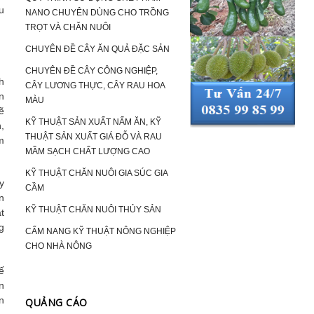
u
NANO CHUYÊN DÙNG CHO TRỒNG
TRỌT VÀ CHĂN NUÔI
CHUYÊN ĐỀ CÂY ĂN QUẢ ĐẶC SẢN
CHUYÊN ĐỀ CÂY CÔNG NGHIỆP,
h
CÂY LƯƠNG THỰC, CÂY RAU HOA
n
MÀU
ẽ
KỸ THUẬT SẢN XUẤT NẤM ĂN, KỸ
,
THUẬT SẢN XUẤT GIÁ ĐỖ VÀ RAU
m
MẦM SẠCH CHẤT LƯỢNG CAO
KỸ THUẬT CHĂN NUÔI GIA SÚC GIA
y
CẦM
n
KỸ THUẬT CHĂN NUÔI THỦY SẢN
t
g
CẨM NANG KỸ THUẬT NÔNG NGHIỆP
CHO NHÀ NÔNG
ế
n
n
QUẢNG CÁO