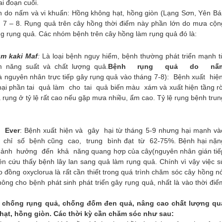
i đoạn cuối
.
h do nấm và vi khuẩn:
Hồng không hạt, hồng giòn (Lạng Sơn, Yên Bái
g 7 – 8. Rụng quả trên cây hồng thời điểm này phần lớn do mưa cộn
 rụng quả. Các nhóm bệnh trên cây hồng làm rụng quả đó là:
um kaki Maf
:
Là loại bệnh nguy hiểm, bệnh thường phát triển mạnh t
 năng suất và chất lượng quả.
Bệnh rụng quả do nấ
là nguyên nhân trực tiếp gây rụng quả vào tháng 7-8): Bệnh xuất hiệ
hại phần tai quả làm cho tai quả biến màu xám và xuất hiện tầng rờ
rụng ở tỷ lệ rất cao nếu gặp mưa nhiều, ẩm cao. Tỷ lệ rụng bệnh trun
t Ever
: Bệnh xuất hiện và gây hại từ tháng 5-9 nhưng hại mạnh và
 chỉ số bệnh cũng cao, trung bình đạt từ 62-75%. Bệnh hại nặn
ảnh hưởng đến khả năng quang hợp của cây(nguyên nhân gián tiế
n cứu thấy bệnh lây lan sang quả làm rụng quả. Chính vì vậy việc s
ồng oxyclorua là rất cần thiết trong quá trình chăm sóc cây hồng nó
ông cho bệnh phát sinh phát triển gây rụng quả, nhất là vào thời điể
, chống rụng quả, chống đốm đen quả, nâng cao chất lượng qu
hạt, hồng giòn. Các thời kỳ cần chăm sóc như sau: