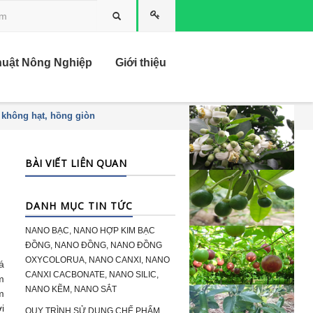
Tìm kiếm
huật Nông Nghiệp
Giới thiệu
 không hạt, hồng giòn
BÀI VIẾT LIÊN QUAN
DANH MỤC TIN TỨC
NANO BẠC, NANO HỢP KIM BẠC
ĐỒNG, NANO ĐỒNG, NANO ĐỒNG
OXYCOLORUA, NANO CANXI, NANO
á
CANXI CACBONATE, NANO SILIC,
m
NANO KẼM, NANO SẮT
m
i
QUY TRÌNH SỬ DỤNG CHẾ PHẨM