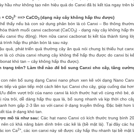
ày hầu như không tạo nên hiệu quả do Canxi đã bị kết tủa ngay trên b
2-
)
+ CO
==> CaCO
(
dạng này
cây không hấp thu được)
3
3
thể thấy nếu bà con sử dụng phân bón lá có Canxi – Bo thông thườn
hóa thành muối canxi cacbonat (
CaCO
) - dạng này cây không hấp th
3
ếu canxi thụ động). Hơn nữa canxi cacbonat bị kết tủa thành từng lớ
á trình hấp thu phân bón lá sau này.
u quả, phát triển quả thường cây ăn quả nói chung bị thiếu hụt canxi
n lá có chứa canxi nhưng cây không thể hấp thu được do canxi bị kế
bonat khó tan – cây không hấp thu được).
h trạng trên? Làm thế nào để bổ sung Canxi cho cây, tăng cườn
bà con nên bổ sung dạng Canxi nano phun xen kẽ với dạng Nano Canx
 tiếp và gián tiếp một cách liên tục Canxi cho cây, giúp cuống dai hơn
u điểm vượt trội của nano canxi là kích thước hạt vô cùng nhỏ bé, d
 rửa trôi, dễ dàng hấp thu qua lá, bổ sung nhanh và kịp thời cho cây
anh hơn gấp 2-3 lần so với canxi ở dạng truyền thống. Đặc biệt hơn l
kết tủa ở dạng khó tan.
ược mô tả như sau:
Các hạt nano Canxi có kích thước trung bình 20
nên có khả năng bám dính trên các kẽ lá (bề mặt lá). Tại đây các hạ
2+
các ion Ca
,
các ion canxi này sẽ được cây hấp thu nhanh tại bề mặt l