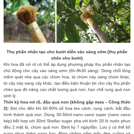
Thụ phấn nhân tạo cho bưởi diễn vào sáng sớm (thụ phấn
chéo cho bưởi)
Khi hoa đã nở rộ có thể áp dụng phương pháp thụ phấn nhân tạo
chủ động cho cây vào sáng sớm (6h-8h30 sáng). Dùng chổi lông
mềm quét nhẹ qua các chùm hoa, từ chùm này sáng chùm khác,
từ cây này sang cây khác, tạo điều kiện thuận lợi cho cây thụ phấn
chéo qua đó nâng cao chất lượng quả non, hạn chế rụng quả non
sinh lý.
Thời kỳ hoa nở rộ, đậu quả non (không gặp mưa
– Công thức
2
):
Đợi cho đến khi 60-80% số hoa teo cánh, rụng cánh, bắt đầu
hình thành quả non. Dùng 30-50ml nano canxi
super (nano canxi
kép)
kết hợp với 30ml Shellac suger pha với bình 20 lít nước phun
đều 2 mặt lá, chùm quả non. Định kỳ 7 ngày/lần. Lưu ý có thể bổ
sung phun thêm nano bạc đồng chống nấm mốc đen cuống và