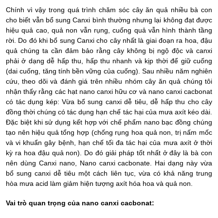
Chính vì vậy trong quá trình chăm sóc cây ăn quả nhiều bà con
cho biết vẫn bổ sung Canxi bình thường nhưng lại không đạt được
hiệu quả cao, quả non vẫn rụng, cuống quả vẫn hình thành tầng
rời. Do đó khi bổ sung Canxi cho cây nhất là giai đoạn ra hoa, đậu
quả
chúng ta cần đảm bảo rằng cây không bị ngộ độc và canxi
phải ở
dạng dễ hấp thu, hấp thu nhanh và kịp thời để giữ cuống
(dai cuống, tăng tính bền vững của cuống)
. Sau nhiều năm nghiên
cứu, theo dõi và đánh giá trên nhiều nhóm cây ăn quả chúng tôi
nhận thấy rằng các hạt nano canxi hữu cơ và nano canxi cacbonat
có tác dụng kép: Vừa bổ sung canxi dễ tiêu, dễ hấp thu cho cây
đồng thời chúng có tác dụng hạn chế tác hại của mưa axít kéo dài.
Đặc biệt khi sử dụng kết hợp với chế phẩm nano bạc đồng chúng
tạo nên hiệu quả tổng hợp (chống rụng hoa quả non, trị nấm mốc
và vi khuẩn gây bệnh, hạn chế tối đa tác hại của mưa axít ở thời
kỳ ra hoa đậu quả non).
Do đó giải pháp tốt nhất ở đây là bà con
nên dùng Canxi nano, Nano canxi cacbonate. Hai dạng này vừa
bổ sung canxi dễ tiêu một cách liên tục, vừa có khả năng trung
hòa mưa acid làm giảm hiện tượng a
xít
hóa hoa và quả non.
Vai trò quan trọng của nano canxi cacbonat: