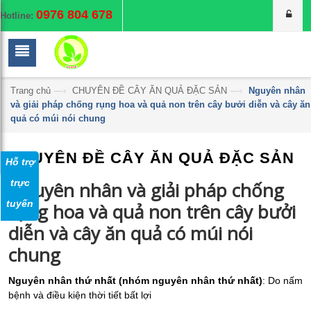
0976 804 678
Hotline:
Trang chủ
—›
CHUYÊN ĐỀ CÂY ĂN QUẢ ĐẶC SẢN
—›
Nguyên nhân
và giải pháp chống rụng hoa và quả non trên cây bưởi diễn và cây ăn
quả có múi nói chung
CHUYÊN ĐỀ CÂY ĂN QUẢ ĐẶC SẢN
Hỗ trợ
trực
Nguyên nhân và giải pháp chống
tuyến
rụng hoa và quả non trên cây bưởi
diễn và cây ăn quả có múi nói
chung
Nguyên nhân thứ nhất
(nhóm nguyên nhân thứ nhất)
:
Do nấm
bệnh và điều kiện thời tiết bất lợi