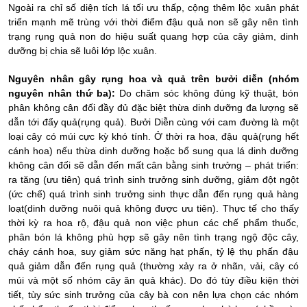
Ngoài ra chỉ số diện tích lá tối ưu thấp, cộng thêm lộc xuân phát
triển mạnh mẽ trùng với thời điểm đậu quả non sẽ gây nên tình
trạng rụng quả non do hiệu suất quang hợp của cây giảm, dinh
dưỡng bị chia sẽ luôi lớp lộc xuân.
Nguyên nhân gây rụng hoa và quả trên bưởi diễn (nhóm
nguyên nhân thứ ba)
:
Do chăm sóc không đúng kỹ thuật, bón
phân không cân đối đầy đủ đặc biệt thừa dinh dưỡng đa lượng sẽ
dẫn tới đẩy quả(rụng quả). Bưởi Diễn cùng với cam đường là một
loại cây có múi cực kỳ khó tính. Ở thời ra hoa, đậu quả(rụng hết
cánh hoa) nếu thừa dinh dưỡng hoặc bổ sung qua lá dinh dưỡng
không cân đối sẽ dẫn đến mất cân bằng sinh trưởng – phát triển:
ra tăng (ưu tiên) quá trình sinh trưởng sinh dưỡng, giảm đột ngột
(ức chế) quá trình sinh trưởng sinh thực dẫn đến rụng quả hàng
loạt(dinh dưỡng nuôi quả không được ưu tiên).
Thực tế cho thấy
thời kỳ ra hoa rộ, đậu quả non việc phun các chế phẩm thuốc,
phân bón lá không phù hợp sẽ gây nên tình trạng ngộ độc cây,
cháy cánh hoa, suy giảm sức năng hạt phấn, tỷ lệ thụ phấn đậu
quả giảm dẫn đến rụng quả (thường xảy ra ở nhãn, vải, cây có
múi và một số nhóm cây ăn quả khác). Do đó tùy điều kiện thời
tiết, tùy sức sinh trưởng của cây bà con nên lựa chọn các nhóm