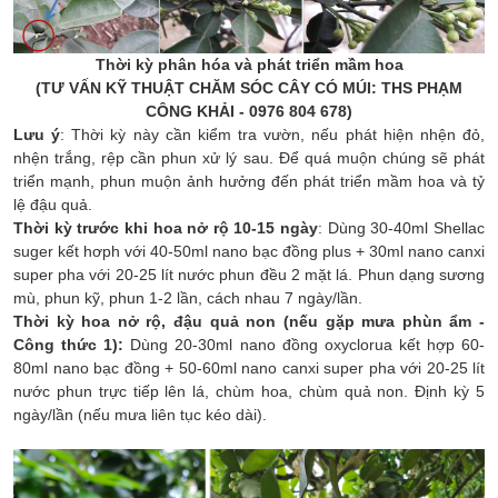
Thời kỳ phân hóa và phát triển mầm hoa
(TƯ VẤN KỸ THUẬT CHĂM SÓC CÂY CÓ MÚI: THS PHẠM
CÔNG KHẢI - 0976 804 678)
Lưu ý
: Thời kỳ này cần kiểm tra vườn, nếu phát hiện nhện đỏ,
nhện trắng, rệp cần phun xử lý sau. Để quá muộn chúng sẽ phát
triển mạnh, phun muộn ảnh hưởng đến phát triển mầm hoa và tỷ
lệ đậu quả.
Thời kỳ trước khi hoa nở rộ 10-15 ngày
: Dùng 30-40ml Shellac
suger kết hơph với 40-50ml nano bạc đồng plus + 30ml nano canxi
super pha với 20-25 lít nước phun đều 2 mặt lá. Phun dạng sương
mù, phun kỹ
, phun 1-2 lần, cách nhau 7 ngày/lần.
Thời kỳ hoa nở rộ, đậu quả non (nếu gặp mưa phùn ẩm
-
Công thức 1
):
Dùng 20-30ml nano đồng oxyclorua kết hợp 60-
80ml nano bạc đồng + 50-60ml nano canxi super pha với 20-25 lít
nước phun trực tiếp lên lá, chùm hoa, chùm quả non. Định kỳ 5
ngày/lần (nếu mưa liên tục kéo dài).