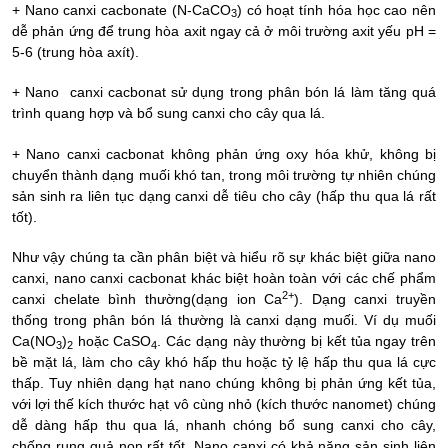
+
Nano canxi cacbonate (N-CaCO
)
có hoạt tính hóa học cao nên
3
dễ phản ứng để trung hòa axit ngay cả ở môi trường axit yếu pH =
5-6
(trung hòa axít)
.
+
Nano
canxi cacbonat
sử dụng trong phân bón lá làm tăng quá
trình quang hợp và bổ sung canxi cho cây qua lá.
+
Nano canxi cacbonat không phản ứng oxy hóa khử, không bị
chuyển thành dạng muối khó tan, trong môi trường tự nhiên chúng
sản sinh ra liên tục dạng canxi dễ tiêu cho cây (hấp thu qua lá rất
tốt).
Như vậy chúng ta cần phân biệt và hiểu rõ sự khác biệt giữa nano
canxi, nano canxi cacbonat khác biệt hoàn toàn với các chế phẩm
2+
canxi chelate bình thường(dạng ion Ca
). Dạng canxi truyền
thống trong phân bón lá thường là canxi dạng muối. Ví dụ muối
Ca(NO
)
hoặc CaSO
. Các dạng này thường bị kết tủa ngay trên
3
2
4
bề mặt lá, làm cho cây khó hấp thu hoặc tỷ lệ hấp thu qua lá cực
thấp. Tuy nhiên dạng hạt nano chúng không bị phản ứng kết tủa,
với lợi thế kích thước hạt vô cùng nhỏ (kích thước nanomet) chúng
dễ dàng hấp thu qua lá, nhanh chóng bổ sung canxi cho cây,
chống rụng quả non rất tốt. Nano canxi có khả năng sản sinh liên