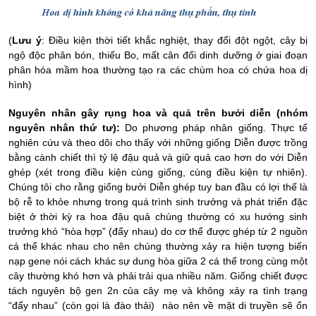
(
Lưu ý
: Điều kiện thời tiết khắc nghiệt, thay đổi đột ngột, cây bị
ngộ độc phân bón, thiếu Bo, mất cân đối dinh dưỡng ở giai đoạn
phân hóa mầm hoa thường tạo ra các chùm hoa có chứa hoa dị
hình)
Nguyên nhân gây rụng hoa và quả trên bưởi diễn (nhóm
nguyên nhân thứ tư)
:
Do phương pháp nhân giống. Thực tế
nghiên cứu và theo dõi cho thấy với những giống Diễn được trồng
bằng cành chiết thì tỷ lệ đậu quả và giữ quả cao hơn do với Diễn
ghép (xét trong điều kiện cùng giống, cùng điều kiện tự nhiên).
Chúng
tôi cho rằng giống
bưởi
Diễn ghép tuy ban đầu có lợi thế là
bộ rễ to khỏe nhưng trong quá trình sinh trưởng và phát triển đặc
biệt ở thời kỳ ra hoa đậu quả chúng thường có xu hướng sinh
trưởng khó “hòa hợp” (đẩy nhau) do cơ thể được ghép từ 2 nguồn
cá thể khác nhau cho nên chúng thường xảy ra hiện tượng biến
nạp gene nói cách khác sự dung hòa giữa 2 cá thể trong cùng một
cây thường khó hơn và phải trải qua nhiều năm. Giống chiết được
tách nguyên bộ gen 2n của cây mẹ và không xảy ra tình trạng
“
đẩy nhau
” (còn gọi là đào thải)
nào nên về mặt di truyền sẽ ổn