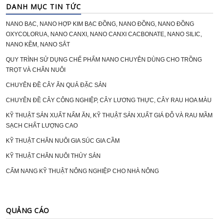
DANH MỤC TIN TỨC
NANO BẠC, NANO HỢP KIM BẠC ĐỒNG, NANO ĐỒNG, NANO ĐỒNG
OXYCOLORUA, NANO CANXI, NANO CANXI CACBONATE, NANO SILIC,
NANO KẼM, NANO SẮT
QUY TRÌNH SỬ DỤNG CHẾ PHẨM NANO CHUYÊN DÙNG CHO TRỒNG
TRỌT VÀ CHĂN NUÔI
CHUYÊN ĐỀ CÂY ĂN QUẢ ĐẶC SẢN
CHUYÊN ĐỀ CÂY CÔNG NGHIỆP, CÂY LƯƠNG THỰC, CÂY RAU HOA MÀU
KỸ THUẬT SẢN XUẤT NẤM ĂN, KỸ THUẬT SẢN XUẤT GIÁ ĐỖ VÀ RAU MẦM
SẠCH CHẤT LƯỢNG CAO
KỸ THUẬT CHĂN NUÔI GIA SÚC GIA CẦM
KỸ THUẬT CHĂN NUÔI THỦY SẢN
CẨM NANG KỸ THUẬT NÔNG NGHIỆP CHO NHÀ NÔNG
QUẢNG CÁO