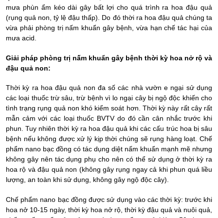
mưa phùn ẩm kéo dài gây bất lợi cho quá trình ra hoa đậu quả
(rụng quả non, tỷ lệ đậu thấp). Do đó thời ra hoa đậu quả chúng ta
vừa phải phòng trị nấm khuẩn gây bệnh, vừa hạn chế tác hại của
mưa acid.
Giải pháp phòng trị nấm khuẩn gây bệnh thời kỳ hoa nở rộ và
đậu quả non:
Thời kỳ ra hoa đậu quả non đa số các nhà vườn e ngại sử dụng
các loại thuốc trừ sâu, trừ bệnh vì lo ngại cây bị ngộ độc khiến cho
tình trạng rụng quả non khó kiểm soát hơn. Thời kỳ này rất cây rất
mẫn cảm với các loại thuốc BVTV do đó cần cân nhắc trước khi
phun. Tuy nhiên thời kỳ ra hoa đậu quả khi các cấu trúc hoa bị sâu
bệnh nếu không được xử lý kịp thời chúng sẽ rụng hàng loạt. Chế
phẩm nano bạc đồng có tác dụng diệt nấm khuẩn mạnh mẽ nhưng
không gây nên tác dụng phụ cho nên có thể sử dụng ở thời kỳ ra
hoa rộ và đậu quả non (không gây rụng ngay cả khi phun quá liều
lượng, an toàn khi sử dụng, không gây ngộ độc cây).
Chế phẩm nano bạc đồng được sử dụng vào các thời kỳ: trước khi
hoa nở 10-15 ngày, thời kỳ hoa nở rộ, thời kỳ đậu quả và nuôi quả,