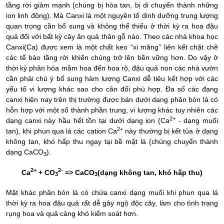
tầng rời giảm mạnh (chúng bị hòa tan, bị di chuyển thành những
ion linh động). Mà Canxi là một nguyên tố dinh dưỡng trung lượng
quan trọng cần bổ sung và không thể thiếu ở thời kỳ ra hoa đậu
quả đối với bất kỳ cây ăn quả thân gỗ nào. Theo các nhà khoa học
Canxi(Ca) được xem là một chất keo “xi măng” liên kết chặt chẽ
các tế bào tầng rời khiến chúng trở lên bền vững hơn. Do vậy ở
thời kỳ phân hóa mầm hoa đến hoa rộ, đậu quả non các nhà vườn
cần phải chú ý bổ sung hàm lượng Canxi dễ tiêu kết hợp với các
yếu tố vi lượng khác sao cho cân đối phù hợp. Đa số các đạng
canxi hiện nay trên thị trường được bán dưới dạng phân bón lá có
hỗn hợp với một số thành phần trung, vi lượng khác tuy nhiên các
2+
dạng canxi này hầu hết tồn tại dưới dạng ion (Ca
- dạng muối
2+
tan
), khi phun qua lá các
cat
ion Ca
này thường bị kết tủa ở dạng
không tan, khó hấp thu ngay tại bề mặt lá
(chúng chuyển thành
dạng CaCO
).
3
2+
2-
Ca
+ CO
=> CaCO
(dạng không tan, khó hấp thu)
3
3
Mặt khác phân bón lá có chứa canxi dạng muối khi phun qua lá
thời kỳ ra hoa đậu quả rất dễ gây ngộ độc cây, làm cho tình trạng
rụng hoa và quả càng khó kiểm soát hơn.