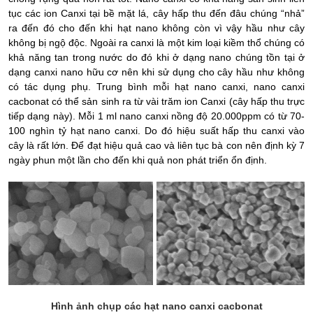
tục các ion Canxi tại bề mặt lá, cây hấp thu đến đâu chúng “nhả”
ra đến đó cho đến khi hạt nano không còn vì vậy hầu như cây
không bị ngộ độc. Ngoài ra canxi là một kim loại kiềm thổ chúng có
khả năng tan trong nước do đó khi ở dạng nano chúng tồn tại ở
dạng canxi nano hữu cơ nên khi sử dụng cho cây hầu như không
có tác dụng phụ. Trung bình mỗi hạt nano canxi, nano canxi
cacbonat có thể sản sinh ra từ vài trăm ion Canxi (cây hấp thu trực
tiếp dạng này). Mỗi 1 ml nano canxi nồng độ 20.000ppm có từ 70-
100 nghìn tỷ hạt nano canxi. Do đó hiệu suất hấp thu canxi vào
cây là rất lớn. Để đạt hiệu quả cao và liên tục bà con nên định kỳ 7
ngày phun một lần cho đến khi quả non phát triển ổn định.
Hình ảnh chụp các hạt nano canxi cacbonat