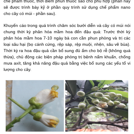
chế phẩm thuốc, thời điểm phun thuốc sao cho phù hợp (phần này
sẽ được trình bày kỹ ở phần quy trình sử dụng chế phẩm nano
cho cây có múi - phần sau).
Khuyến cáo trong quá trình chăm sóc bưởi diễn
và cây có múi nói
chung
thời kỳ phân hóa mầm hoa đến đậu quả: Trước thời kỳ
phân hóa mầm hoa 7-10 ngày bà con cần phun phòng và trị các
loại sâu hại (bọ cánh cứng, rệp sáp, rệp muội, nhện, sâu vẽ bùa).
Thời kỳ ra hoa đậu quả cần bổ sung đủ ẩm cho bộ rễ (không quá
thừa),
chủ động các biện pháp
phòng trị bệnh nấm khuẩn, chống
mưa axít, tăng khả năng đậu quả bằng việc bổ sung các yếu tố vi
lượng cho cây.