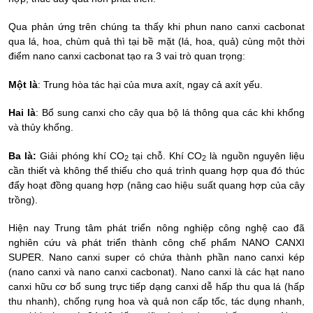
Qua phản ứng trên chúng ta thấy khi phun nano canxi cacbonat
qua lá, hoa, chùm quả thì tại bề mặt (lá, hoa, quả) cùng một thời
điểm nano canxi cacbonat tạo ra 3 vai trò quan trọng:
Một là
: Trung hòa tác hại của mưa axít, ngay cả axít yếu.
Hai là
: Bổ sung canxi cho cây qua bộ lá thông qua các khi khổng
và thủy khổng.
Ba là:
Giải phóng khí CO
tại chỗ. Khí CO
là nguồn nguyên liệu
2
2
cần thiết và không thể thiếu cho quá trình quang hợp qua đó thúc
đẩy hoạt đồng quang hợp (nâng cao hiệu suất quang hợp của cây
trồng).
Hiện nay Trung tâm phát triển nông nghiệp công nghệ cao đã
nghiên cứu và phát triển thành công chế phẩm NANO CANXI
SUPER. Nano canxi super có chứa thành phần nano canxi kép
(nano canxi và nano canxi cacbonat). Nano canxi là các hạt nano
canxi hữu cơ bổ sung trực tiếp dạng canxi dễ hấp thu qua lá (hấp
thu nhanh), chống rụng hoa và quả non cấp tốc, tác dụng nhanh,