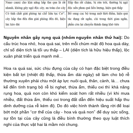
Nguyên nhân
gây rụng quả (nhóm nguyên nhân
thứ hai
)
:
Do
cấu trúc hoa nhỏ, hoa quá sai, trên mỗi chùm mật độ hoa quá dày,
chỉ số diện tích lá tối ưu thấp – LAI (diện tích lá hữu hiệu thấp), lộc
xuân phát triển quá mạnh mẽ...
H
oa ra quá sai, sức chịu đựng của cây có hạn đặc biệt trong điều
kiện bất lợi (nhiệt độ thấp, thừa ẩm dài ngày) sẽ làm cho bộ rễ
thường xuyên phải chịu một áp lực nuôi quả, thân, cành, lá… chưa
kể đến tình trạng bộ rễ bị nghẹt, thừa ẩm, thiếu oxi thì khả năng
rụng hoa, quả non còn khó kiểm soát hơn rất nhiều (vì khi mưa
nhiều, đất thừa ẩm
, thiếu
oxi trong đất
dẫn đến hiệu suất hấp thu
dinh dưỡng của rễ kém đi
). Do đó việc hình thành tầng rời để loại
bớt một phần “cơ thể
của cây
- hoa và quả non” để duy sức sống,
sự tồn tại của cây cũng là điều bình thường theo quy luật thích
nghi của thực vật hai lá mầm nói chung.