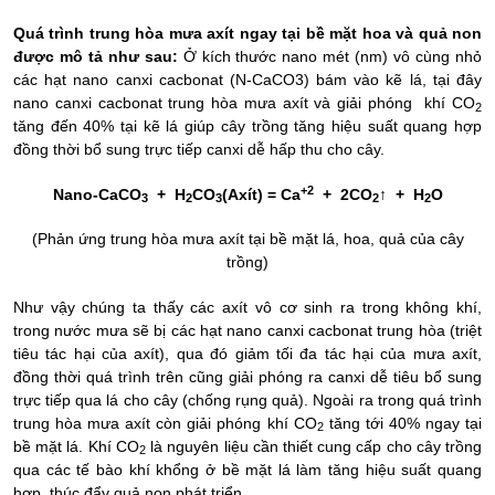
Quá trình trung hòa mưa axít ngay tại bề mặt hoa và quả non
được mô tả như sau:
Ở kích thước nano mét (nm) vô cùng nhỏ
các hạt nano canxi cacbonat (N-CaCO3) bám vào kẽ lá, tại đây
n
ano canxi cacbonat trung hòa mưa axít và giải phóng
khí
CO
2
tăng đến 40% tại kẽ lá giúp cây trồng tăng hiệu suất quang hợp
đồng thời bổ sung trực tiếp canxi dễ hấp thu cho cây.
+2
Nano-CaCO
+ H
CO
(
A
xít) = Ca
+ 2CO
↑ + H
O
3
2
3
2
2
(
P
hản ứng trung hòa mưa a
xít
tại bề mặt lá, hoa, quả của cây
trồng)
Như vậy chúng ta thấy các axít vô cơ sinh ra trong không khí,
trong nước mưa sẽ bị các hạt nano canxi cacbonat trung hòa (triệt
tiêu tác hại của axít), qua đó giảm tối đa tác hại của mưa axít,
đồng thời quá trình trên cũng giải phóng ra canxi dễ tiêu bổ sung
trực tiếp qua lá cho cây (chống rụng quả). Ngoài ra trong quá trình
trung hòa mưa axít còn giải phóng khí CO
tăng tới 40% ngay tại
2
bề mặt lá. Khí CO
là nguyên liệu cần thiết cung cấp cho cây trồng
2
qua các tế bào khí khổng ở bề mặt lá làm tăng hiệu suất quang
hợp, thúc đẩy quả non phát triển.