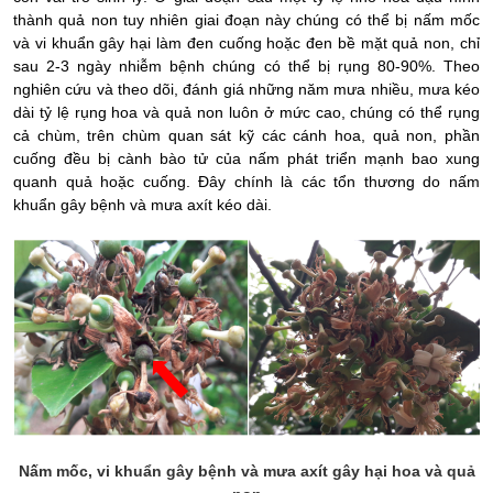
thành quả non tuy nhiên giai đoạn này chúng có thể bị nấm mốc
và vi khuẩn gây hại làm đen cuống hoặc đen bề mặt quả non, chỉ
sau 2-3 ngày nhiễm bệnh chúng có thể bị rụng 80-90%. Theo
nghiên cứu và theo dõi, đánh giá những năm mưa nhiều, mưa kéo
dài tỷ lệ rụng hoa và quả non luôn ở mức cao, chúng có thể rụng
cả chùm, trên chùm quan sát kỹ các cánh hoa, quả non, phần
cuống đều bị cành bào tử của nấm phát triển mạnh bao xung
quanh quả hoặc cuống. Đây chính là các tổn thương do nấm
khuẩn gây bệnh và mưa axít kéo dài.
Nấm mốc, vi khuẩn gây bệnh và mưa axít gây hại hoa và quả