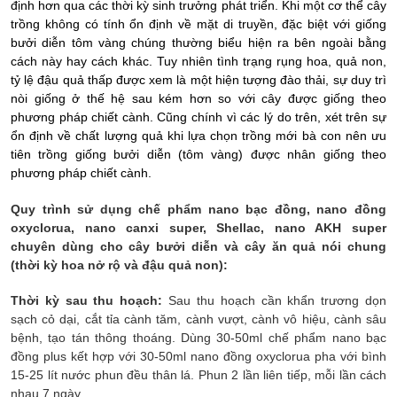
định hơn qua các thời kỳ sinh trưởng phát triển.
Khi một cơ thể cây
trồng không có tính ổn định về mặt di truyền, đặc biệt với giống
bưởi diễn tôm vàng chúng thường biểu hiện ra bên ngoài bằng
cách này hay cách khác. Tuy nhiên tình trạng rụng hoa, quả non,
tỷ lệ đậu quả thấp được xem là một hiện tượng đào thải, sự duy trì
nòi giống ở thế hệ sau kém hơn so với cây được giống theo
phương pháp chiết cành. Cũng chính vì các lý do trên, xét trên sự
ổn định về chất lượng quả khi lựa chọn trồng mới bà con nên ưu
tiên trồng giống bưởi diễn (tôm vàng) được nhân giống theo
phương pháp chiết cành.
Quy trình sử dụng chế phẩm nano bạc đồng, nano đồng
oxyclorua, nano canxi super, Shellac, nano AKH super
chuyên dùng cho cây bưởi diễn và cây ăn quả nói chung
(thời kỳ hoa nở rộ và đậu quả non):
Thời kỳ sau thu hoạch:
Sau thu hoạch cần khẩn trương dọn
sạch cỏ dại, cắt tỉa cành tăm, cành vượt, cành vô hiệu, cành sâu
bệnh, tạo tán thông thoáng. Dùng 30-50ml chế phẩm nano bạc
đồng plus kết hợp với 30-50ml nano đồng oxyclorua pha với bình
15-25 lít nước phun đều thân lá. Phun 2 lần liên tiếp, mỗi lần cách
nhau 7 ngày.