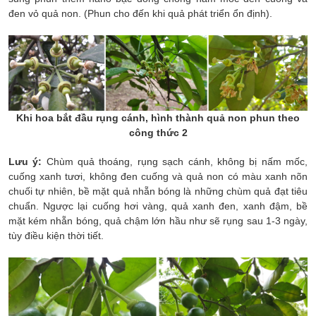
đen vỏ quả non.
(Phun cho đến khi quả phát triển ổn định).
Khi hoa bắt đầu rụng cánh, hình thành quả non phun theo
công thức 2
Lưu ý:
Chùm quả thoáng, rụng sạch cánh, không bị nấm mốc,
cuống xanh tươi, không đen cuống và quả non có màu xanh nõn
chuối tự nhiên, bề mặt quả nhẵn bóng là những chùm quả đạt tiêu
chuẩn. Ngược lại cuống hơi vàng, quả xanh đen, xanh đậm, bề
mặt kém nhẵn bóng, quả chậm lớn hầu như sẽ rụng sau 1-3 ngày,
tùy điều kiện thời tiết.