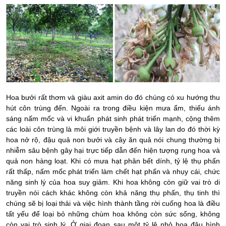
Hoa bưởi rất thơm và giàu axit amin do đó chúng có xu hướng thu
hút côn trùng đến. Ngoài ra trong điều kiện mưa ẩm, thiếu ánh
sáng nấm mốc và vi khuẩn phát sinh phát triển mạnh, cộng thêm
các loài côn trùng là môi giới truyền bệnh và lây lan do đó thời kỳ
hoa nở rộ, đậu quả non bưởi và cây ăn quả nói chung thường bị
nhiễm sâu bệnh gây hại trực tiếp dẫn đến hiện tượng rụng hoa và
quả non hàng loạt. Khi có mưa hạt phân bết dính, tỷ lệ thụ phấn
rất thấp, nấm mốc phát triển làm chết hạt phấn và nhụy cái, chức
năng sinh lý của hoa suy giảm.
Khi hoa không còn giữ vai trò di
truyền nói cách khác không còn khả năng thụ phấn, thụ tinh thì
chúng sẽ bị loại thải và việc hình thành tầng rời
cuống hoa
là điều
tất yếu để loại bỏ những chùm hoa không còn sức sống, không
còn vai trò sinh lý. Ở giai đoạn sau một tỷ lệ nhỏ hoa đậu hình