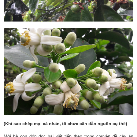
(Khi sao chép mọi cá nhân, tổ chức cần dẫn nguồn cụ thể)
Mời bà con đón đọc bài viết tiếp theo trong chuyên đề cây ăn