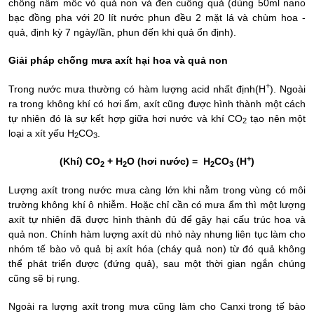
chống nấm mốc vỏ quả non và đen cuống quả (dùng 50ml nano
bạc đồng pha với 20 lít nước phun đều 2 mặt lá và chùm hoa -
quả, định kỳ 7 ngày/lần, phun đến khi quả ổn định).
Giải pháp chống mưa axít hại hoa và quả non
+
Trong nước mưa thường có hàm lượng acid nhất định(H
).
Ngoài
ra trong không khí có hơi ẩm, axít cũng được hình thành một cách
tự nhiên đó là sự kết hợp giữa hơi nước và khí CO
tạo nên một
2
loại a xít yếu H
CO
.
2
3
+
(Khí) CO
+ H
O (hơi nước) = H
CO
(H
)
2
2
2
3
Lượng axít trong nước mưa càng lớn khi nằm trong vùng có môi
trường không khí ô nhiễm. Hoặc chỉ cần có mưa ẩm thì một lượng
axít tự nhiên đã được hình thành đủ để gây hại cấu trúc hoa và
quả non.
Chính hàm lượng
axít
dù nhỏ này
nhưng liên tục
làm cho
nhóm tế bào vỏ quả bị
axít
hóa (cháy quả non) từ đó quả không
thể phát triển được (đứng quả), sau một thời gian ngắn chúng
cũng sẽ bị rụng.
Ngoài ra lượng axít trong mưa cũng làm cho Canxi trong tế bào