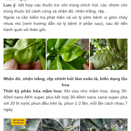
Lưu ý
: kết hợp các thuốc trừ côn trùng chích hút, các nhóm côn
trùng thuộc bộ cánh cứng và nhện đỏ, nhện trắng, rệp…
Ngoài ra cần kiểm tra phát hiện và xử lý sớm bệnh xì gôm chảy
nhựa mủ (xem hướng dẫn xử lý bệnh ở phần sau), sau đó tiến
hành quét vôi thân gốc.
Nhện đỏ, nhện trắng, rệp chích hút làm xoăn lá, biến dạng lộc
hoa
Thời kỳ phân hóa mầm hoa:
Khi vừa nhú mầm hoa, dùng 30-
40ml nano AKH super plus kết hợp 30-40ml nano canxi super pha
với 20 lít nước phun đều trên lá, phun 1-2 lần, mỗi lần cách nhau 7
ngày.