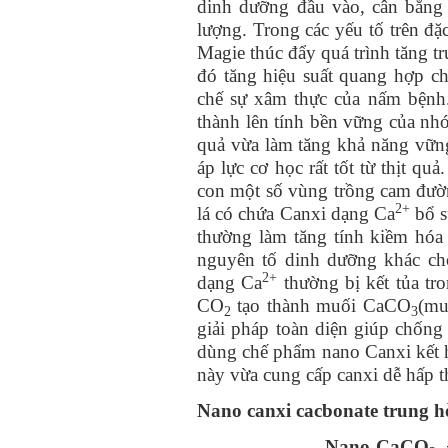
dinh dưỡng đầu vào, cân bằng
lượng. Trong các yếu tố trên đ
Magie thúc đẩy quá trình tăng t
đó tăng hiệu suất quang hợp ch
chế sự xâm thực của nấm bệnh. 
thành lên tính bền vững của nh
quả vừa làm tăng khả năng vững
áp lực cơ học rất tốt từ thịt qu
con một số vùng trồng cam đườ
2+
lá có chứa Canxi dạng Ca
bổ s
thường làm tăng tính kiềm hóa
nguyên tố dinh dưỡng khác ch
2+
dạng Ca
thường bị kết tủa tr
CO
tạo thành muối CaCO
(mu
2
3
giải pháp toàn diện giúp chống
dùng chế phẩm nano Canxi kết h
này vừa cung cấp canxi dễ hấp t
Nano canxi cacbonate trung hò
Nano-CaCO