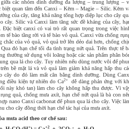
 giữa các nhóm dinh dưỡng đa lượng – trung lượng – v
ặc biệt quan tâm đến Canxi – Kẽm – Magie – Silic. Kẽm v
rưởng của cây, tăng khả năng tổng hợp diệp lục cho cây qu
o cây. Silic và Canxi làm tăng sức đề kháng của cây, hạ
Đặc biệt canxi có vai trò rất quan trọng trong việc hìn
óm tế bào tầng rời và tế bào vỏ quả. Canxi vừa chống rụn
 chắc của vỏ quả, vỏ quả trở lên dẻo dai hơn, chống chị
ả. Qua đó hạn chế tối đa tình trạng nứt quả. Trên thực tế b
ng thường sử dụng vôi loãng hoặc các sản phẩm phân bó
ung qua lá cho cây. Tuy nhiên nếu dùng nước vôi để phu
 trên bề mặt lá và vỏ quả làm giảm khả năng hấp thu cá
o cây do đó làm mất cân bằng dinh dưỡng. Dùng Canx
2+
ong điều kiện tự nhiên do Ca
dễ dàng phản ứng với kh
ối này khó tan) làm cho cây không hấp thu được. Vì vậ
 rụng quả, chống mưa axít, hạn chế nứt quả là bà con nê
ợp nano Canxi cacbonat để phun qua lá cho cây. Việc là
hu cho cây đồng thời hạn chế tác hại của mưa axít.
a mưa acid theo cơ chế sau:
+
+2
+ H
CO
(H
) = Ca
+ 2CO
↑ + H
O