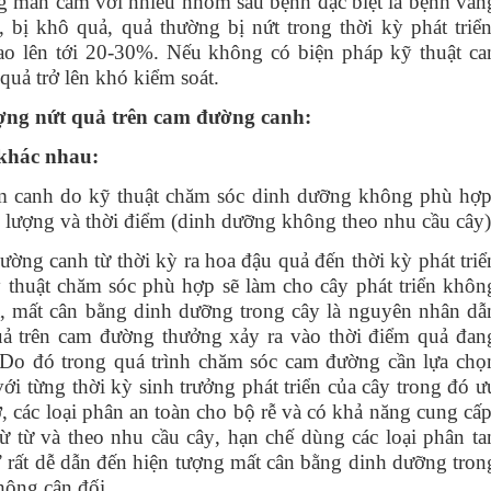
ng
mẫn cảm với nhiều nhóm
sâu bệnh đặc biệt là bệnh vàn
, bị khô quả, quả thường bị nứt trong thời kỳ phát triển
cao lên tới 20-30%. Nếu không có biện pháp kỹ thuật ca
 quả trở lên khó kiểm soát.
ợng nứt quả trên cam đường canh:
khác nhau:
am canh do kỹ thuật chăm sóc dinh dưỡng không phù hợp
 lượng và thời điểm
(dinh dưỡng không theo nhu cầu cây)
ờng canh từ thời kỳ ra hoa đậu quả đến thời kỳ phát triể
 thuật chăm sóc phù hợp sẽ làm cho cây phát triển khôn
hừa, mất cân bằng dinh dưỡng trong cây là nguyên nhân dẫ
uả trên cam đường thưởng xảy ra vào thời điểm quả đan
. Do đó trong quá trình chăm sóc cam đường cần lựa chọ
ới từng thời kỳ sinh trưởng phát triển của cây trong đó ư
, các loại phân an toàn cho bộ rễ và có khả năng cung cấp
ừ từ
và theo nhu cầu cây
, hạn chế dùng các loại phân ta
 rất dễ dẫn đến hiện tượng mất cân bằng dinh dưỡng tron
không cân đối.