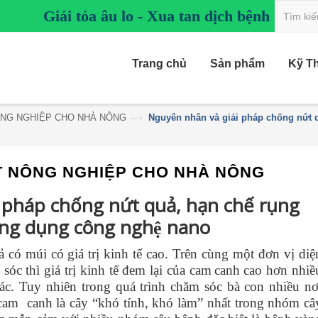
Giải tỏa âu lo - Xua tan dịch bệnh
Trang chủ
Sản phẩm
Kỹ T
NG NGHIỆP CHO NHÀ NÔNG
—›
Nguyên nhân và giải pháp chống nứt q
T NÔNG NGHIỆP CHO NHÀ NÔNG
pháp chống nứt quả, hạn chế rụng
́ng dụng công nghệ nano
 có múi có giá trị kinh tế cao. Trên cùng một đơn vị diệ
 sóc thì giá trị kinh tế đem lại của cam
canh
cao
hơn nhiề
ác. Tuy nhiên trong quá trình chăm sóc bà con nhiều nơ
cam canh là cây “khó tính, khó làm” nhất trong nhóm câ