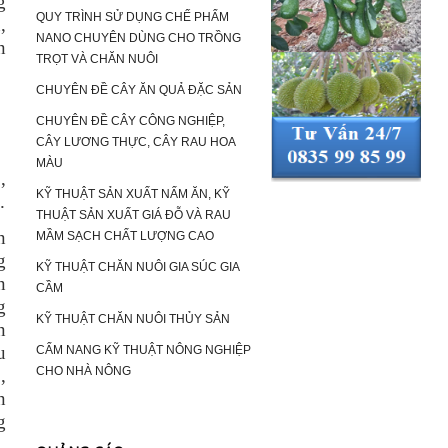
g
QUY TRÌNH SỬ DỤNG CHẾ PHẨM
,
NANO CHUYÊN DÙNG CHO TRỒNG
n
TRỌT VÀ CHĂN NUÔI
CHUYÊN ĐỀ CÂY ĂN QUẢ ĐẶC SẢN
CHUYÊN ĐỀ CÂY CÔNG NGHIỆP,
CÂY LƯƠNG THỰC, CÂY RAU HOA
MÀU
,
KỸ THUẬT SẢN XUẤT NẤM ĂN, KỸ
.
THUẬT SẢN XUẤT GIÁ ĐỖ VÀ RAU
n
MẦM SẠCH CHẤT LƯỢNG CAO
g
KỸ THUẬT CHĂN NUÔI GIA SÚC GIA
n
CẦM
g
KỸ THUẬT CHĂN NUÔI THỦY SẢN
n
u
CẨM NANG KỸ THUẬT NÔNG NGHIỆP
CHO NHÀ NÔNG
,
n
g