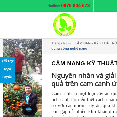
0976 804 678
Hotline:
Trang chủ
—›
CẨM NANG KỸ THUẬT NÔ
dụng công nghệ nano
Hỗ trợ
CẨM NANG KỸ THUẬ
trực
Nguyên nhân và giải 
tuyến
quả trên cam canh ư
Cam canh là một loại cây ăn quả
tích canh tác nếu biết cách chăm
so với các nhóm cây ăn quả kh
còn gặp rất nhiều khó khăn do 