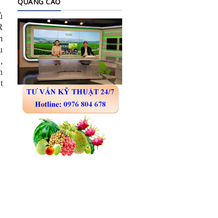
QUẢNG CÁO
ủ
R
m
u
,
n
t