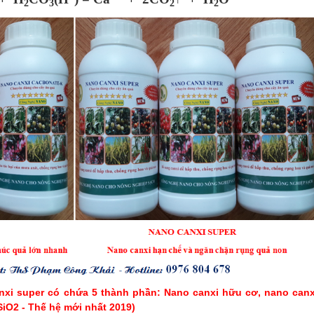
2
3
2
2
anxi super có chứa 5 thành phần: Nano canxi hữu cơ, nano canx
2 - Thế hệ mới nhất 2019)