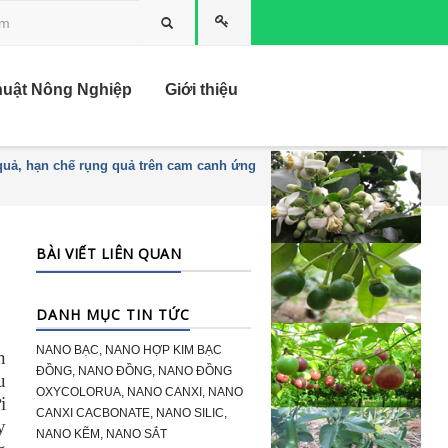
Tìm kiếm
huật Nông Nghiệp
Giới thiệu
uả, hạn chế rụng quả trên cam canh ứng
BÀI VIẾT LIÊN QUAN
DANH MỤC TIN TỨC
NANO BẠC, NANO HỢP KIM BẠC
n
ĐỒNG, NANO ĐỒNG, NANO ĐỒNG
u
OXYCOLORUA, NANO CANXI, NANO
i
CANXI CACBONATE, NANO SILIC,
y
NANO KẼM, NANO SẮT