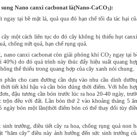
ổ sung Nano canxi cacbonat là
(
Nano-CaCO
)
:
3
 ngay tại bề mặt lá, quả qua đó hạn chế tối đa tác hại củ
cây một cách liên tục do đó cây không bị thiếu hụt canxi
uả, chống nứt quả, hạn chế rụng quả.
t, nano canxi cacbonat còn giải phóng khí CO
ngay tại b
2
i 40%) do đó quá trình này thúc đẩy hiệu suất quang hợ
không thể thiếu trong quang hợp của cây xanh nói chung.
 phân cho cam đường cần dựa vào nhu cầu dinh dưỡn
 thời tiết khí hậu và cần bón đúng thời điểm. Với hỗn hợ
đơn, đậu tương cần bón trước lúc ra hoa 20-
4
0 ngày,
trướ
trộn đều với đất
. Lần bón thứ 2 vào khoảng tháng
5 â
45 ngày bón một
lần
(
thời điểm bón có thể thay đổi tùy điề
t sinh trưởng, điều tiết cây ra hoa, chống rụng quả non b
ật “hãm cây” điều này ảnh hưởng đến sức sinh trưởng củ