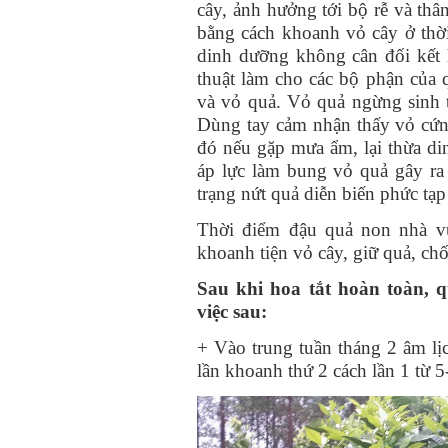
cây, ảnh hưởng tới bộ rễ và thâ
bằng cách khoanh vỏ cây ở thời
dinh dưỡng không cân đối kết
thuật làm cho các bộ phận của q
và vỏ quả. Vỏ quả ngừng sinh t
Dùng tay cảm nhận thấy vỏ cứn
đó nếu gặp mưa ẩm, lại thừa di
áp lực làm bung vỏ quả gây ra
trạng nứt quả diễn biến phức tạp
Thời điểm đậu quả non nhà vư
khoanh tiện vỏ cây, giữ quả, chô
Sau khi hoa tắt hoàn toàn, q
việc sau:
+ Vào trung tuần tháng 2 âm li
lần khoanh thứ 2 cách lần 1 từ 5-1