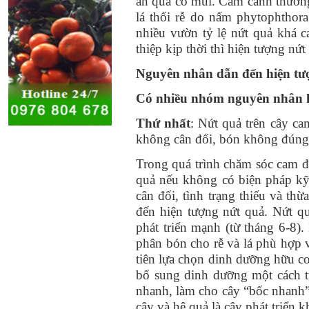
ăn quả có múi. Cam canh thườ
lá thối rễ do nấm
phytophthora
nhiều vườn tỷ lệ nứt quả khá 
thiệp kịp thời thì hiện tượng nứt
Nguyên nhân dẫn đến hiện tư
C
ó nhiều nhóm nguyên nhân 
Thứ nhất
: Nứt quả trên cây c
không cân đối, bón không đúng
Trong quá trình chăm sóc cam đư
quả nếu không có biện pháp kỹ
cân đối, tình trạng thiếu và t
đến hiện tượng nứt quả. Nứt q
phát triển mạnh (từ tháng 6-8)
phân bón cho rễ và lá phù hợp v
tiên lựa chọn dinh dưỡng hữu cơ
bổ sung dinh dưỡng một cách t
nhanh, làm cho cây “bốc nhanh”
cây và hệ quả là cây phát triển 