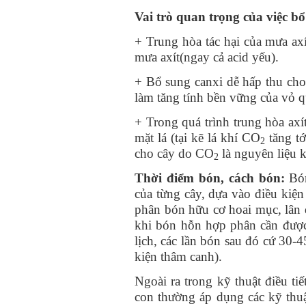
Vai trò quan trọng của việc b
+ Trung hòa tác hại của mưa axít
mưa axít
(ngay cả acid yếu).
+ Bổ sung canxi dễ hấp thu cho 
làm tăng tính bền vững của vỏ q
+ Trong quá trình trung hòa axí
mặt lá (tại kẽ lá khí CO
tăng tớ
2
cho cây do CO
là nguyên liệu 
2
Thời điểm bón, cách bón:
Bón
của từng cây, dựa vào điều kiện
phân bón hữu cơ hoai mục, lân 
khi bón hỗn hợp phân cần được 
lịch
,
các lần bón sau đó cứ 30-
kiện thâm canh
)
.
Ngoài ra trong kỹ thuật điều tiế
con thường áp dụng các kỹ thu