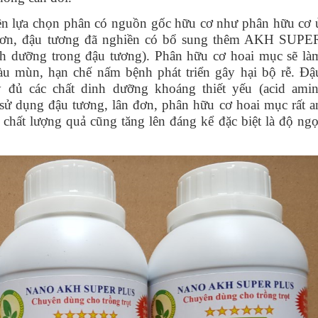
n lựa chọn phân có nguồn gốc hữu cơ như phân hữu cơ 
 đơn, đậu tương đã nghiền có bổ sung thêm AKH SUPE
nh dưỡng trong đậu tương). Phân hữu cơ hoai mục sẽ là
iàu mùn, hạn chế nấm bệnh phát triển gây hại bộ rễ. Đậ
 đủ các chất dinh dưỡng khoáng thiết yếu (acid amin
sử dụng đậu tương, lân đơn, phân hữu cơ hoai mục rất a
 chất lượng quả cũng tăng lên đáng kể đặc biệt là độ ngọ