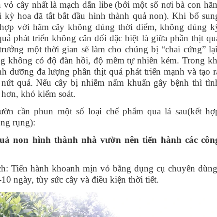
n vỏ cây nhất là mạch dẫn libe (bởi một số nơi bà con hã
 kỳ hoa đã tắt bắt đầu hình thành quả non). Khi bổ sun
 hợp với hãm cây không đúng thời điểm, không đúng k
uả phát triển không cân đối đặc biệt là giữa phần thịt qu
rưởng một thời gian sẽ làm cho chúng bị “chai cứng” lại
g không có độ đàn hồi, độ mềm tự nhiên kém. Trong kh
nh dưỡng đa lượng phần thịt quả phát triển mạnh và tạo r
 nứt quả. Nếu cây bị nhiễm nấm khuẩn gây bệnh thì tìn
 hơn, khó kiểm soát.
ờn cần phun một số loại chế phẩm qua lá sau(kết hợ
́ng rụng):
uả non hình thành nhà vườn nên tiến hành các côn
̣ch: Tiến hành khoanh mịn vỏ bằng dụng cụ chuyên dùng
0 ngày, tùy sức cây và điều kiện thời tiết.