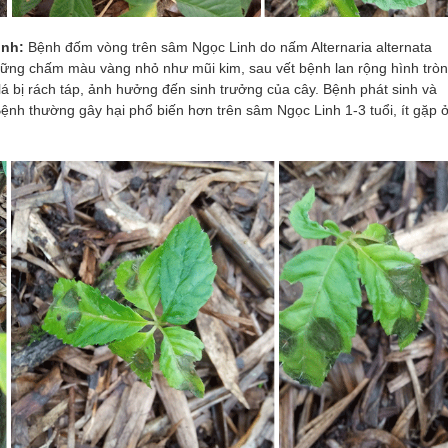
inh
:
Bệnh đốm vòng
trên sâm Ngọc Linh
do nấm Alternaria alternata
hững chấm màu vàng nhỏ như mũi kim, sau vết bệnh lan rộng hình tròn
á bị rách táp, ảnh hưởng đến sinh trưởng của cây. Bệnh phát sinh và
Bệnh
thường gây hại phổ biến hơn trên sâm Ngọc Linh 1-3
tuổi, ít gặp 