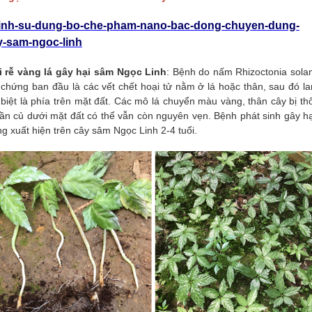
trinh-su-dung-bo-che-pham-nano-bac-dong-chuyen-dung-
y-sam-ngoc-linh
ối rễ vàng lá gây hại sâm Ngọc Linh
: Bệnh do nấm Rhizoctonia solan
 chứng ban đầu là các vết chết hoại tử nằm ở lá hoặc thân, sau đó la
iệt là phía trên mặt đất. Các mô lá chuyển màu vàng, thân cây bị thố
hần củ dưới mặt đất có thể vẫn còn nguyên vẹn. Bệnh phát sinh gây hạ
ng xuất hiện trên cây sâm Ngọc Linh 2-4 tuổi
.