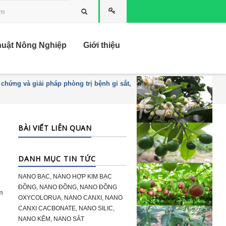
Tìm kiếm
huật Nông Nghiệp
Giới thiệu
 chứng và giải pháp phòng trị bệnh gỉ sắt,
BÀI VIẾT LIÊN QUAN
DANH MỤC TIN TỨC
NANO BẠC, NANO HỢP KIM BẠC
ĐỒNG, NANO ĐỒNG, NANO ĐỒNG
m
OXYCOLORUA, NANO CANXI, NANO
CANXI CACBONATE, NANO SILIC,
NANO KẼM, NANO SẮT