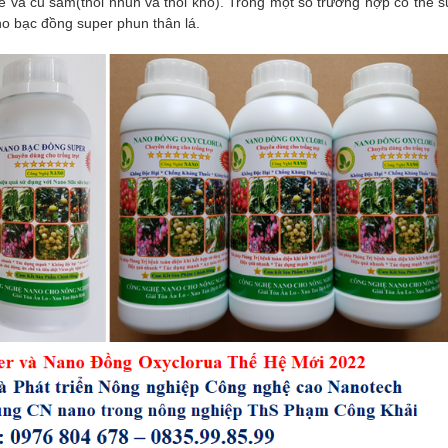
ễ và củ sâm(thối nhũn và thối khô). Trong một số trường hợp có thể s
o bạc đồng super phun thân lá.