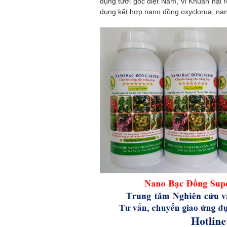
dụng tưới gốc diệt Nấm, Vi Khuẩn hại r
dụng kết hợp nano đồng oxyclorua, nan