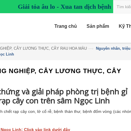
Giải tỏa âu lo - Xua tan dịch bệnh
Trang chủ
Sản phẩm
Kỹ T
GHIỆP, CÂY LƯƠNG THỰC, CÂY RAU HOA MÀU
—›
Nguyên nhân, triệu
gọc Linh
G NGHIỆP, CÂY LƯƠNG THỰC, CÂY
hứng và giải pháp phòng trị bệnh gỉ
rạp cây con trên sâm Ngọc Linh
 chết rạp cây con, lở cổ rễ; bệnh thán thư; bệnh đốm vòng (các nhó
Ngọc Linh: Click vào link dưới đây