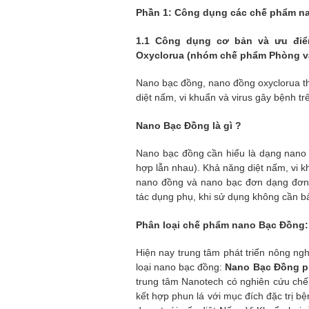
Phần 1: Công dụng các chế phẩm n
1.1 Công dụng cơ bản và ưu điể
Oxyclorua (nhóm chế phẩm Phòng và
Nano bạc đồng, nano đồng oxyclorua t
diệt nấm, vi khuẩn và virus gây bệnh tr
Nano Bạc Đồng là gì ?
Nano bạc đồng cần hiểu là dạng nano
hợp lẫn nhau). Khả năng diệt nấm, vi 
nano đồng và nano bạc đơn dạng đơn 
tác dụng phụ, khi sử dụng không cần bảo
Phân loại chế phẩm nano Bạc Đồng:
Hiện nay trung tâm phát triển nông ng
loại nano bạc đồng:
Nano Bạc Đồng p
trung tâm Nanotech có nghiên cứu c
kết hợp phun lá với mục đích đặc trị 