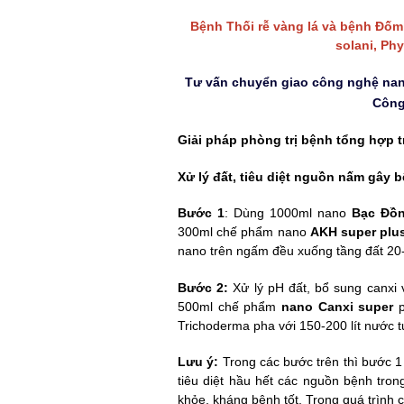
Bệnh Thối rễ vàng lá và bệnh Đố
solani, Ph
Tư vấn chuyển giao công nghệ nan
Công 
Giải pháp phòng trị bệnh tổng hợp 
Xử lý đất, tiêu diệt nguồn nấm gây b
Bước 1
:
Dùng 1000ml nano
Bạc Đồn
300ml chế phẩm nano
AKH super plu
nano trên ngấm đều xuống tầng đất 20
Bước
2
:
Xử lý pH đất, bổ sung canxi 
500ml chế phẩm
nano Canxi super
p
Trichoderma pha với 150-200 lít nước 
Lưu ý:
Trong các bước trên thì bước
1
tiêu diệt hầu hết các nguồn bệnh tro
khỏe, kháng bệnh tốt.
Trong quá trình 