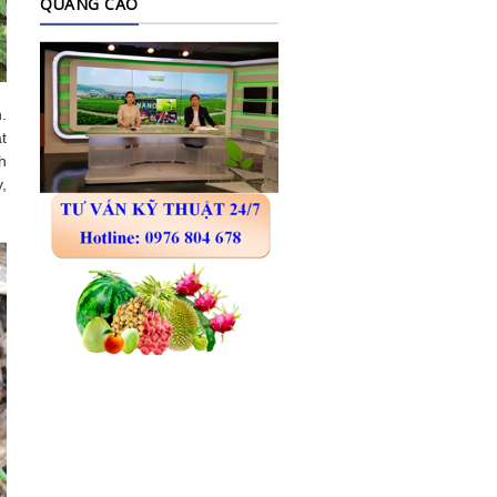
QUẢNG CÁO
.
t
h
,