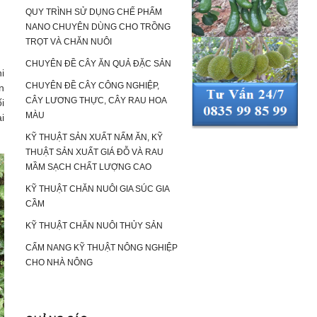
QUY TRÌNH SỬ DỤNG CHẾ PHẨM
NANO CHUYÊN DÙNG CHO TRỒNG
TRỌT VÀ CHĂN NUÔI
CHUYÊN ĐỀ CÂY ĂN QUẢ ĐẶC SẢN
i
CHUYÊN ĐỀ CÂY CÔNG NGHIỆP,
n
CÂY LƯƠNG THỰC, CÂY RAU HOA
i
MÀU
i
KỸ THUẬT SẢN XUẤT NẤM ĂN, KỸ
THUẬT SẢN XUẤT GIÁ ĐỖ VÀ RAU
MẦM SẠCH CHẤT LƯỢNG CAO
KỸ THUẬT CHĂN NUÔI GIA SÚC GIA
CẦM
KỸ THUẬT CHĂN NUÔI THỦY SẢN
CẨM NANG KỸ THUẬT NÔNG NGHIỆP
CHO NHÀ NÔNG