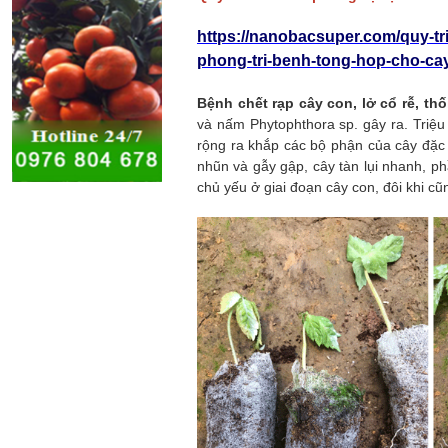
https://nanobacsuper.com/quy-
phong-tri-benh-tong-hop-cho-ca
Bệnh chết rạp cây con, lở cổ rễ, th
và nấm Phytophthora sp. gây ra.
Triệu
rộng ra khắp các bộ phận của cây đặc b
nhũn và gẫy gập, cây tàn lụi nhanh, p
chủ yếu ở giai đoạn cây con, đôi khi cũ