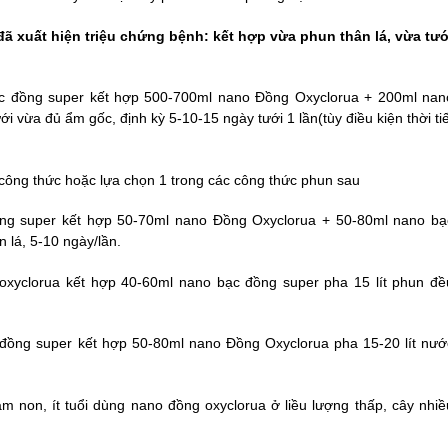
ã xuất hiện triệu chứng bệnh: kết hợp vừa phun thân lá, vừa tướ
c đồng super kết hợp 500-700ml nano Đồng Oxyclorua + 200ml nan
ới vừa đủ ẩm gốc, định kỳ 5-
10-15
ngày tưới 1 lần
(tùy điều kiện thời ti
công thức hoặc lựa chọn 1 trong các công thức phun sau
ng super kết hợp 50-70ml nano Đồng Oxyclorua + 50-80ml nano bạ
 lá, 5
-10
ngày/lần.
oxyclorua kết hợp 40-60ml nano bạc đồng super pha 15 lít phun đề
đồng super kết hợp 50-
8
0ml nano Đồng Oxyclorua
pha 15-20 lít nướ
sâm non, ít tuổi dùng nano đồng oxyclorua ở liều lượng thấp, cây nhiề