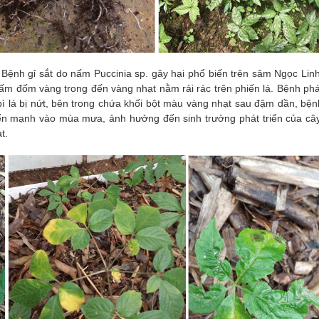
Bệnh gỉ sắt do nấm Puccinia sp.
gây hại phổ biến trên sâm Ngọc Linh
m đốm vàng trong đến vàng nhạt nằm rải rác trên phiến lá. Bệnh phá
bì lá bị nứt, bên trong chứa khối bột màu vàng nhạt sau đậm dần, bện
triển mạnh vào mùa mưa, ảnh hưởng đến sinh trưởng phát triển của cây
t.