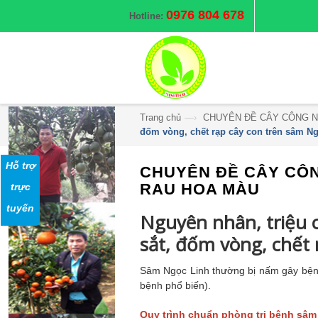
0976 804 678
Hotline:
Trang chủ
—›
CHUYÊN ĐỀ CÂY CÔNG N
đốm vòng, chết rạp cây con trên sâm N
Hỗ trợ
CHUYÊN ĐỀ CÂY CÔN
RAU HOA MÀU
trực
tuyến
Nguyên nhân, triệu c
sắt, đốm vòng, chết 
Sâm Ngọc Linh thường bị nấm gây bệnh
bệnh phổ biến).
Quy trình chuẩn phòng trị bệnh sâm 