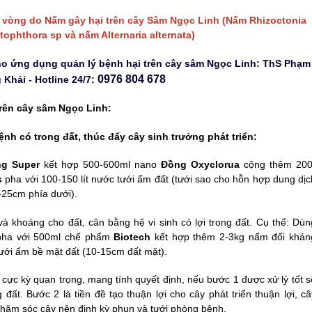
m vòng do Nấm gây hại trên cây Sâm Ngọc Linh (Nấm
Rhizoctonia
ytophthora sp và
nấm Alternaria alternata)
o ứng dụng quản lý bệnh hại trên cây sâm Ngọc Linh: ThS Phạm
0976 804 678
Khải - Hotline 24/7:
trên cây sâm Ngọc Linh:
ệnh có trong đất, thúc đẩy cây sinh trưởng phát triển:
g Super
kết hợp 500-600ml nano
Đồng Oxyclorua
cộng thêm 200
s
pha với 100-150 lít nước tưới ẩm đất (tưới sao cho hỗn hợp dung dịc
-25cm phía dưới).
và khoáng cho đất, cân bằng hệ vi sinh có lợi trong đất. Cụ thể: Dùn
ha với 500ml chế phẩm
Biotech
kết hợp thêm 2-3kg nấm đối khán
tưới ẩm bề mặt đất (10-15cm đất mặt).
cực kỳ quan trọng, mang tính quyết định, nếu bước
1
được xử lý tốt s
ng đất. Bước
2
là tiền đề tạo thuận lợi cho cây phát triển thuận lợi, câ
chăm sóc cây nên định kỳ phun và tưới phòng bệnh.