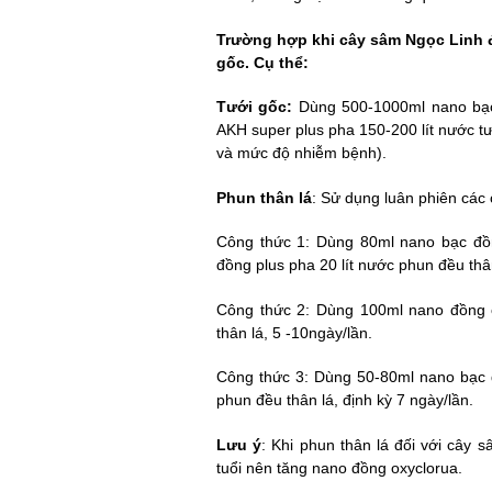
Trường hợp khi cây sâm Ngọc Linh đ
gốc. Cụ thể:
Tưới gốc:
Dùng 500
-1000
ml nano bạ
AKH super plus pha 150-200 lít nước tư
và mức độ nhiễm bệnh).
Phun thân lá
:
Sử dụng luân phiên các 
Cô
ng thức 1
: Dùng 80ml nano bạc đồ
đồng plus pha 20 lít nước phun đều thân
Cô
ng thức 2
: Dùng 100ml nano đồng 
thân lá, 5
-10
ngày/lần.
Công thức 3:
Dùng
50-
80ml nano bạc 
phun đều thân lá, định kỳ 7 ngày/lần.
Lưu ý
: Khi phun thân lá đối với cây 
tuổi nên tăng nano đồng oxyclorua.