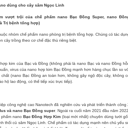
ano dùng cho cây sâm Ngọc Linh
m vượt trội của chế phẩm nano Bạc Đồng
Super, nano Đồn
 Trị bệnh tổng hợp)
huộc nhóm chế phẩm nano phòng trị bệnh tổng hợp. Chúng có tác dụn
ên cây trồng theo cơ chế đặc thù riêng biệt.
 hợp kim của Bạc và Đồng (không phải là nano Bạc và nano Đồng hỗ
khuẩn, virus của nano hợp kim Bạc Đồng mạnh hơn hàng chục lần so vớ
chất (nano Bạc Đồng an toàn hơn, không gây ngộ độc cây, không c
 hộ lao động, có thể tiếp xúc trực tiếp).
hiệp công nghệ cao Nanotech đã nghiên cứu và phát triển thành công 
lus và nano Bạc Đồng super
. Ngoài ra cuối năm 2021 đầu năm 2022
hế phẩm nano
Bạc Đồng Hợp Kim
(loại mới nhất) chuyên dùng tưới gố
bệnh thối củ sâm Ngọc Linh. Chế phẩm có tác dụng mạnh nên chủ yếu s