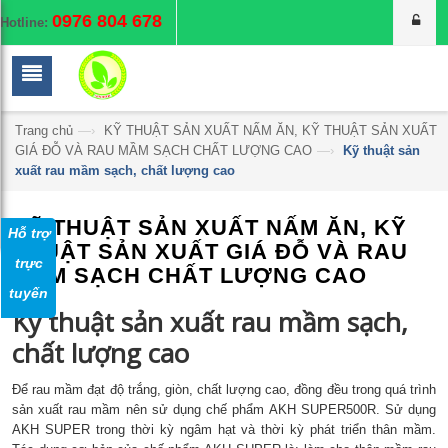
0976 804 678
Hotline:
Trang chủ
—›
KỸ THUẬT SẢN XUẤT NẤM ĂN, KỸ THUẬT SẢN XUẤT
GIÁ ĐỖ VÀ RAU MẦM SẠCH CHẤT LƯỢNG CAO
—›
Kỹ thuật sản
xuất rau mầm sạch, chất lượng cao
KỸ THUẬT SẢN XUẤT NẤM ĂN, KỸ
Hỗ trợ
THUẬT SẢN XUẤT GIÁ ĐỖ VÀ RAU
trực
MẦM SẠCH CHẤT LƯỢNG CAO
tuyến
Kỹ thuật sản xuất rau mầm sạch,
chất lượng cao
Để rau mầm đạt độ trắng, giòn, chất lượng cao, đồng đều trong quá trình
sản xuất rau mầm nên sử dụng chế phẩm AKH SUPER500R. Sử dụng
AKH SUPER trong thời kỳ ngâm hạt và thời kỳ phát triển thân mầm.