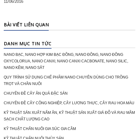
11/06/2016
BÀI VIẾT LIÊN QUAN
DANH MỤC TIN TỨC
NANO BẠC, NANO HỢP KIM BẠC ĐỒNG, NANO ĐỒNG, NANO ĐỒNG
OXYCOLORUA, NANO CANXI, NANO CANXI CACBONATE, NANO SILIC,
NANO KẼM, NANO SẮT
QUY TRÌNH SỬ DỤNG CHẾ PHẨM NANO CHUYÊN DÙNG CHO TRỒNG
TRỌT VÀ CHĂN NUÔI
CHUYÊN ĐỀ CÂY ĂN QUẢ ĐẶC SẢN
CHUYÊN ĐỀ CÂY CÔNG NGHIỆP, CÂY LƯƠNG THỰC, CÂY RAU HOA MÀU
KỸ THUẬT SẢN XUẤT NẤM ĂN, KỸ THUẬT SẢN XUẤT GIÁ ĐỖ VÀ RAU MẦM
SẠCH CHẤT LƯỢNG CAO
KỸ THUẬT CHĂN NUÔI GIA SÚC GIA CẦM
KỸ THUẬT CHĂN NUÔI THỦY SẢN