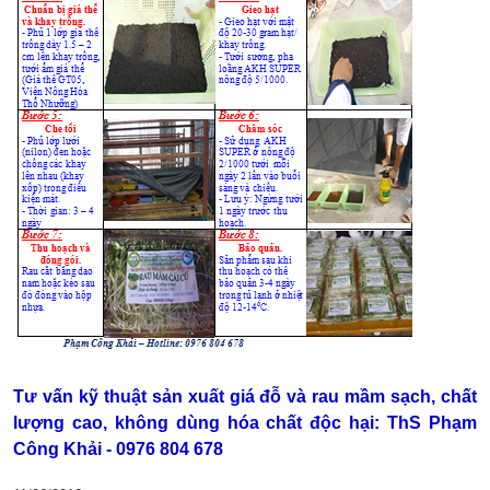
Tư vấn kỹ thuật sản xuất giá đỗ và rau mầm sạch, chất
lượng cao, không dùng hóa chất độc hại:
ThS Phạm
Công Khải - 0976 804 678