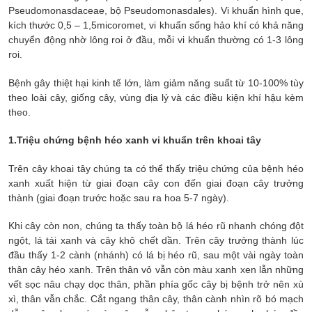
Pseudomonasdaceae, bộ Pseudomonasdales). Vi khuẩn hình que,
kích thước 0,5 – 1,5micoromet, vi khuẩn sống hảo khí có khả năng
chuyển động nhờ lông roi ở đầu, mỗi vi khuẩn thường có 1-3 lông
roi.
Bệnh gây thiệt hại kinh tế lớn, làm giảm năng suất từ 10-100% tùy
theo loài cây, giống cây, vùng địa lý và các điều kiện khí hậu kèm
theo.
1.Triệu chứng bệnh héo xanh vi khuẩn trên khoai tây
Trên cây khoai tây chúng ta có thể thấy triệu chứng của bệnh héo
xanh xuất hiện từ giai đoạn cây con đến giai đoạn cây trưởng
thành (giai đoạn trước hoặc sau ra hoa 5-7 ngày).
Khi cây còn non, chúng ta thấy toàn bộ lá héo rũ nhanh chóng đột
ngột, lá tái xanh và cây khô chết dần. Trên cây trưởng thành lúc
đầu thấy 1-2 cành (nhánh) có lá bị héo rũ, sau một vài ngày toàn
thân cây héo xanh. Trên thân vỏ vẫn còn màu xanh xen lẫn những
vết sọc nâu chạy dọc thân, phần phía gốc cây bị bệnh trở nên xù
xì, thân vẫn chắc. Cắt ngang thân cây, thân cành nhìn rõ bó mạch