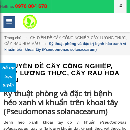
0976 804 678
Hotline:
Trang chủ
—›
CHUYÊN ĐỀ CÂY CÔNG NGHIỆP, CÂY LƯƠNG THỰC,
CÂY RAU HOA MÀU
—›
Kỹ thuật phòng và đặc trị bệnh héo xanh vi
khuẩn trên khoai tây (Pseudomonas solanacearum)
CHUYÊN ĐỀ CÂY CÔNG NGHIỆP,
Hỗ trợ
CÂY LƯƠNG THỰC, CÂY RAU HOA
trực
MÀU
tuyến
Kỹ thuật phòng và đặc trị bệnh
héo xanh vi khuẩn trên khoai tây
(Pseudomonas solanacearum)
Bệnh héo xanh khoai tây do vi khuẩn
Pseudomonas
solanacearum
gây ra (là loài vi khuẩn đất ký sinh thực vật thuộc họ