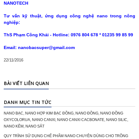
NANOTECH
Tư vấn kỹ thuật, ứng dụng công nghệ nano trong nông
nghiệp:
ThS Phạm Công Khải - Hotline: 0976 804 678 * 01235 99 85 99
Email: nanobacsuper@gmail.com
22/11/2016
BÀI VIẾT LIÊN QUAN
DANH MỤC TIN TỨC
NANO BẠC, NANO HỢP KIM BẠC ĐỒNG, NANO ĐỒNG, NANO ĐỒNG
OXYCOLORUA, NANO CANXI, NANO CANXI CACBONATE, NANO SILIC,
NANO KẼM, NANO SẮT
QUY TRÌNH SỬ DỤNG CHẾ PHẨM NANO CHUYÊN DÙNG CHO TRỒNG