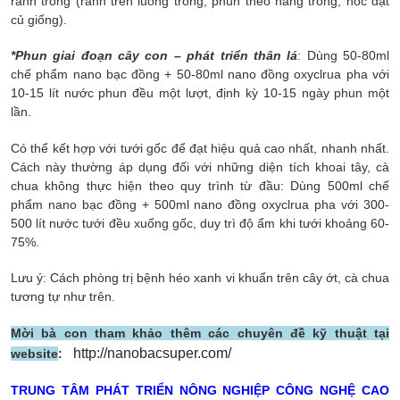
rãnh trồng (rãnh trên luống trồng, phun theo hàng trồng, hốc đặt
củ giống).
*Phun giai đoạn cây con – phát triển thân lá
: Dùng 50-80ml
chế phẩm nano bạc đồng + 50-80ml nano đồng oxyclrua pha với
10-15 lít nước phun đều một lượt, định kỳ 10-15 ngày phun một
lần.
Có thể kết hợp với tưới gốc để đạt hiệu quả cao nhất, nhanh nhất.
Cách này thường áp dụng đối với những diện tích khoai tây, cà
chua không thực hiện theo quy trình từ đầu: Dùng 500ml chế
phẩm nano bạc đồng + 500ml nano đồng oxyclrua pha với 300-
500 lít nước tưới đều xuống gốc, duy trì độ ẩm khi tưới khoảng 60-
75%.
Lưu ý: Cách phòng trị bệnh héo xanh vi khuẩn trên cây ớt, cà chua
tương tự như trên.
Mời bà con tham khảo thêm các chuyên đề kỹ thuật tại
http://nanobacsuper.com/
website
:
TRUNG TÂM PHÁT TRIỂN NÔNG NGHIỆP CÔNG NGHỆ CAO