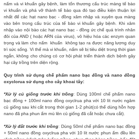
nấm và vi khuẩn gây bệnh, làm tổn thương cấu trúc màng tế bào
vi khuẩn và phá vỡ thành tế bào qua đó tạo điều kiện thuận lợi
nhất để các hạt nano bạc - đồng xâm nhập và xuyên qua màng
vào bên trong cấu trúc của tế bào vi khuẩn gây bệnh. Khi xâm
nhập vào nội bào các hạt nano bạc - đồng ức chế quá trình nhân
đôi của AND ( hoặc ARN của virus), vô hiệu hóa các enzym quan
trọng và làm cho nấm khuẩn không tạo ra được năng lượng duy
trì sức sống. Vì thế mà vi khuẩn, nấm sẽ bị tiêu diệt trong thời gian
ngắn, không cho chúng có cơ hội phát triển thành dịch bệnh gây
hại cây trồng trên diện rộng.
Quy trình sử dụng chế phẩm nano bạc đồng và nano đồng
oxyclorua sử dụng cho cây khoai tây:
*Xử lý củ giống trước khi trồng
: Dùng 100ml chế phẩm nano
bạc đồng + 100ml nano đồng oxyclrua pha với 10 lít nước ngâm
củ giống sau khi cắt trong thời gian 1-2 phút(có thể dùng hỗn hợp
nano đã pha phun ẩm mù lên củ giống đã cắt hoặc chưa cắt).
*Xử lý đất trước khi trồng
: Dùng 50ml chế phẩm nano bạc đồng
+ 50ml nano đồng oxyclrua pha với 10 lít nước phun ẩm đều lên