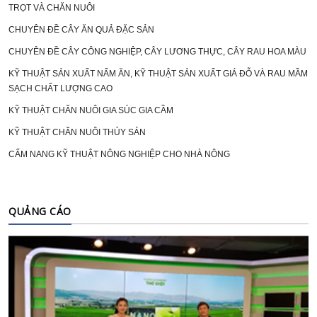
TRỌT VÀ CHĂN NUÔI
CHUYÊN ĐỀ CÂY ĂN QUẢ ĐẶC SẢN
CHUYÊN ĐỀ CÂY CÔNG NGHIỆP, CÂY LƯƠNG THỰC, CÂY RAU HOA MÀU
KỸ THUẬT SẢN XUẤT NẤM ĂN, KỸ THUẬT SẢN XUẤT GIÁ ĐỖ VÀ RAU MẦM
SẠCH CHẤT LƯỢNG CAO
KỸ THUẬT CHĂN NUÔI GIA SÚC GIA CẦM
KỸ THUẬT CHĂN NUÔI THỦY SẢN
CẨM NANG KỸ THUẬT NÔNG NGHIỆP CHO NHÀ NÔNG
QUẢNG CÁO