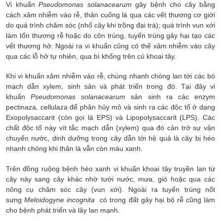
Vi khuẩn
Pseudomonas solanacearum
gây bệnh cho cây bằng
cách xâm nhiễm vào rễ, thân cuống lá qua các vết thương cơ giới
do quá trình chăm sóc (nhổ cây khi trồng đại trà); quá trình vun xới
làm tổn thương rễ hoặc do côn trùng, tuyến trùng gây hại tạo các
vết thương hở. Ngoài ra vi khuẩn cũng có thể xâm nhiễm vào cây
qua các lỗ hở tự nhiên, qua bì khổng trên củ khoai tây.
Khi vi khuẩn xâm nhiễm vào rễ, chúng nhanh chóng lan tới các bó
mạch dẫn xylem, sinh sản và phát triển trong đó. Tại đây vi
khuẩn
Pseudomonas solanacearum
sản sinh ra các enzym
pectinaza, cellulaza để phân hủy mô và sinh ra các độc tố ở dạng
Exopolysaccarit (còn gọi là EPS) và Lipopolysaccarit (LPS). Các
chất độc tố này vít tắc mạch dẫn (xylem) qua đó cản trở sự vận
chuyển nước, dinh dưỡng trong cây dẫn tới hệ quả là cây bị héo
nhanh chóng khi thân lá vẫn còn màu xanh.
Trên đồng ruộng bệnh héo xanh vi khuẩn khoai tây truyền lan từ
cây này sang cây khác nhờ tưới nước, mưa, gió hoặc qua các
nông cụ chăm sóc cây (vun xới). Ngoài ra tuyến trùng nốt
sưng
Meloidogyne incognita
có trong đất gây hại bộ rễ cũng làm
cho bệnh phát triển và lây lan mạnh.