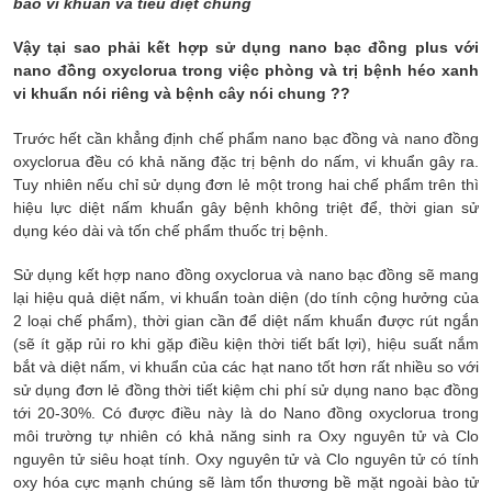
bào vi khuẩn và tiêu diệt chúng
Vậy tại sao phải kết hợp sử dụng nano bạc đồng plus với
nano đồng oxyclorua trong việc phòng và trị bệnh héo xanh
vi khuẩn nói riêng và bệnh cây nói chung ??
Trước hết cần khẳng định chế phẩm nano bạc đồng và nano đồng
oxyclorua đều có khả năng đặc trị bệnh do nấm, vi khuẩn gây ra.
Tuy nhiên nếu chỉ sử dụng đơn lẻ một trong hai chế phẩm trên thì
hiệu lực diệt nấm khuẩn gây bệnh không triệt để, thời gian sử
dụng kéo dài và tốn chế phẩm thuốc trị bệnh.
Sử dụng kết hợp nano đồng oxyclorua và nano bạc đồng sẽ mang
lại hiệu quả diệt nấm, vi khuẩn toàn diện (do tính cộng hưởng của
2 loại chế phẩm), thời gian cần để diệt nấm khuẩn được rút ngắn
(sẽ ít gặp rủi ro khi gặp điều kiện thời tiết bất lợi), hiệu suất nắm
bắt và diệt nấm, vi khuẩn của các hạt nano tốt hơn rất nhiều so với
sử dụng đơn lẻ đồng thời tiết kiệm chi phí sử dụng nano bạc đồng
tới 20-30%. Có được điều này là do Nano đồng oxyclorua trong
môi trường tự nhiên có khả năng sinh ra Oxy nguyên tử và Clo
nguyên tử siêu hoạt tính. Oxy nguyên tử và Clo nguyên tử có tính
oxy hóa cực mạnh chúng sẽ làm tổn thương bề mặt ngoài bào tử