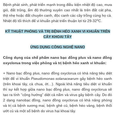
Bệnh phát sinh, phát triển mạnh trong điều kiện nhiệt độ cao, mưa
gió, đất trũng, ẩm độ thường xuyên cao nhất là trên đất cát pha,
thịt nhẹ hoặc đất chuyên canh, độc canh các cây trồng cùng họ cà.
o
Nhiệt độ tối thích để vi khuẩn phát triển thuận lợi từ 29-32
C.
KỸ THUẬT PHÒNG VÀ TRỊ BỆNH HÉO XANH VI KHUẨN TRÊN
CÂY KHOAI TÂY
ỨNG DỤNG CÔNG NGHỆ NANO
Công dụng của chế phẩm nano bạc đồng plus và nano đồng
oxyclorua trong việc phòng và trị bệnh héo xanh vi khuẩn:
+ Nano bạc đồng plus, nano đồng oxyclorua có khả năng tiêu diệt
triệt để vi khuẩn
Pseudomonas solanacearum
gây bệnh héo xanh
(trên khoai tây, cà chua, ớt…). Ngoài khả năng tiêu diệt vi khuẩn
thì sự kết hợp giữa nano bạc đồng plus, nano đồng oxyclorua sẽ
tạo ra tính “cộng hưởng” diệt cả nấm và virus gây bệnh cây. Do đó
2 dạng nanobạc đồng, nano đồng oxyclorua có khả năng phòng
và trị cả bệnh sương mai, bệnh ghẻ củ, bệnh héo vàng, bệnh thối
ướt củ và một số bệnh do virus hại khoai tây.