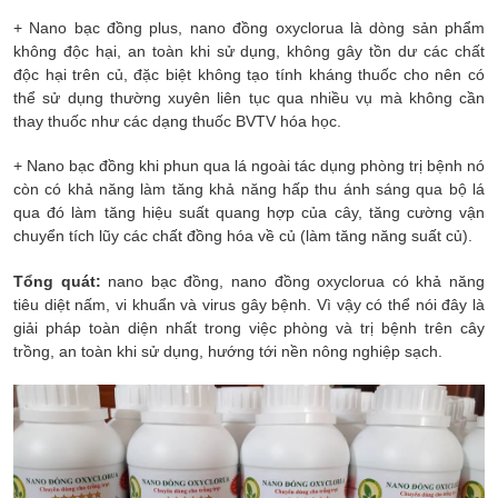
+ Nano bạc đồng plus, nano đồng oxyclorua là dòng sản phẩm
không độc hại, an toàn khi sử dụng, không gây tồn dư các chất
độc hại trên củ, đặc biệt không tạo tính kháng thuốc cho nên có
thể sử dụng thường xuyên liên tục qua nhiều vụ mà không cần
thay thuốc như các dạng thuốc BVTV hóa học.
+ Nano bạc đồng khi phun qua lá ngoài tác dụng phòng trị bệnh nó
còn có khả năng làm tăng khả năng hấp thu ánh sáng qua bộ lá
qua đó làm tăng hiệu suất quang hợp của cây, tăng cường vận
chuyển tích lũy các chất đồng hóa về củ (làm tăng năng suất củ).
Tổng quát:
nano bạc đồng, nano đồng oxyclorua có khả năng
tiêu diệt nấm, vi khuẩn và virus gây bệnh. Vì vậy có thể nói đây là
giải pháp toàn diện nhất trong việc phòng và trị bệnh trên cây
trồng, an toàn khi sử dụng, hướng tới nền nông nghiệp sạch.