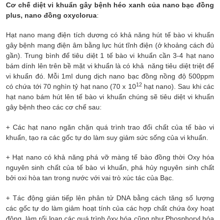
Cơ chế diệt vi khuẩn gây bệnh héo xanh của nano bạc đồng
plus, nano đồng oxyclorua
:
Hạt nano mang điện tích dương có khả năng hút tế bào vi khuẩn
gây bệnh mang điện âm bằng lực hút tĩnh điện (ở khoảng cách đủ
gần). Trung bình để tiêu diệt 1 tế bào vi khuẩn cần 3-4 hạt nano
bám dính lên trên bề mặt vi khuẩn là có khả năng tiêu diệt triệt để
vi khuẩn đó. Mỗi 1ml dung dịch nano bạc đồng nồng độ 500ppm
12
có chứa tới 70 nghìn tỷ hạt nano (70 x 10
hạt nano). Sau khi các
hạt nano bám hút lên tế bào vi khuẩn chúng sẽ tiêu diệt vi khuẩn
gây bệnh theo các cơ chế sau:
+ Các hạt nano ngăn chặn quá trình trao đổi chất của tế bào vi
khuẩn, tạo ra các gốc tự do làm suy giảm sức sống của vi khuẩn.
+ Hạt nano có khả năng phá vỡ màng tế bào đồng thời Oxy hóa
nguyên sinh chất của tế bào vi khuẩn, phá hủy nguyên sinh chất
bởi oxi hòa tan trong nước với vai trò xúc tác của Bạc.
+ Tác động gián tiếp lên phân tử DNA bằng cách tăng số lượng
các gốc tự do làm giảm hoạt tính của các hợp chất chứa ôxy hoạt
động, làm rối loạn các quá trình ôxy hóa cũng như Phosphoryl hóa