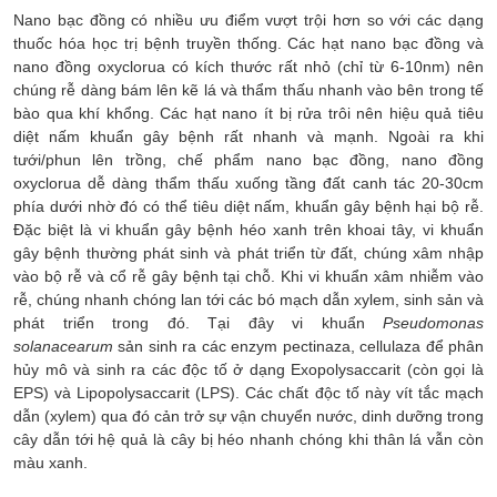
Nano bạc đồng có nhiều ưu điểm vượt trội hơn so với các dạng
thuốc hóa học trị bệnh truyền thống. Các hạt nano bạc đồng và
nano đồng oxyclorua có kích thước rất nhỏ (chỉ từ 6-10nm) nên
chúng rễ dàng bám lên kẽ lá và thẩm thấu nhanh vào bên trong tế
bào qua khí khổng. Các hạt nano ít bị rửa trôi nên hiệu quả tiêu
diệt nấm khuẩn gây bệnh rất nhanh và mạnh. Ngoài ra khi
tưới/phun lên trồng, chế phẩm nano bạc đồng, nano đồng
oxyclorua dễ dàng thẩm thấu xuống tầng đất canh tác 20-30cm
phía dưới nhờ đó có thể tiêu diệt nấm, khuẩn gây bệnh hại bộ rễ.
Đặc biệt là vi khuẩn gây bệnh héo xanh trên khoai tây, vi khuẩn
gây bệnh thường phát sinh và phát triển từ đất, chúng xâm nhập
vào bộ rễ và cổ rễ gây bệnh tại chỗ. Khi vi khuẩn xâm nhiễm vào
rễ, chúng nhanh chóng lan tới các bó mạch dẫn xylem, sinh sản và
phát triển trong đó. Tại đây vi khuẩn
Pseudomonas
solanacearum
sản sinh ra các enzym pectinaza, cellulaza để phân
hủy mô và sinh ra các độc tố ở dạng Exopolysaccarit (còn gọi là
EPS) và Lipopolysaccarit (LPS). Các chất độc tố này vít tắc mạch
dẫn (xylem) qua đó cản trở sự vận chuyển nước, dinh dưỡng trong
cây dẫn tới hệ quả là cây bị héo nhanh chóng khi thân lá vẫn còn
màu xanh.