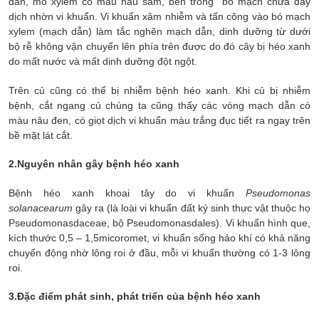
dẫn, mô xylem có màu nâu sẫm, bên trong bó mạch chứa đầy
dịch nhờn vi khuẩn. Vi khuẩn xâm nhiễm và tấn công vào bó mạch
xylem (mạch dẫn) làm tắc nghẽn mạch dẫn, dinh dưỡng từ dưới
bộ rễ không vận chuyển lên phía trên được do đó cây bị héo xanh
do mất nước và mất dinh dưỡng đột ngột.
Trên củ cũng có thể bị nhiễm bệnh héo xanh. Khi củ bị nhiễm
bệnh, cắt ngang củ chúng ta cũng thấy các vòng mạch dẫn có
màu nâu đen, có giọt dịch vi khuẩn màu trắng đục tiết ra ngay trên
bề mặt lát cắt.
2.Nguyên nhân gây bệnh héo xanh
Bệnh héo xanh khoai tây do vi khuẩn
Pseudomonas
solanacearum
gây ra (là loài vi khuẩn đất ký sinh thực vật thuộc họ
Pseudomonasdaceae, bộ Pseudomonasdales). Vi khuẩn hình que,
kích thước 0,5 – 1,5micoromet, vi khuẩn sống hảo khí có khả năng
chuyển động nhờ lông roi ở đầu, mỗi vi khuẩn thường có 1-3 lông
roi.
3.Đặc điểm phát sinh, phát triển của bệnh héo xanh