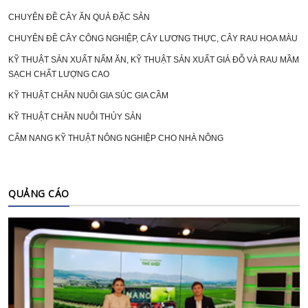
CHUYÊN ĐỀ CÂY ĂN QUẢ ĐẶC SẢN
CHUYÊN ĐỀ CÂY CÔNG NGHIỆP, CÂY LƯƠNG THỰC, CÂY RAU HOA MÀU
KỸ THUẬT SẢN XUẤT NẤM ĂN, KỸ THUẬT SẢN XUẤT GIÁ ĐỖ VÀ RAU MẦM
SẠCH CHẤT LƯỢNG CAO
KỸ THUẬT CHĂN NUÔI GIA SÚC GIA CẦM
KỸ THUẬT CHĂN NUÔI THỦY SẢN
CẨM NANG KỸ THUẬT NÔNG NGHIỆP CHO NHÀ NÔNG
QUẢNG CÁO