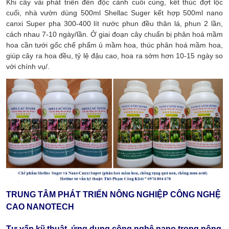
Khi cây vải phát triển đến độc cành cuối cùng, kết thúc đợt lộc
cuối, nhà vườn dùng 500ml Shellac Suger kết hợp 500ml nano
canxi Super pha 300-400 lít nước phun đều thân lá, phun 2 lần,
cách nhau 7-10 ngày/lần. Ở giai đoạn cây chuẩn bị phân hoá mầm
hoa cần tưới gốc chế phẩm ủ mầm hoa, thúc phân hoá mầm hoa,
giúp cây ra hoa đều, tỷ lệ đậu cao, hoa ra sớm hơn 10-15 ngày so
với chính vụ/.
TRUNG TÂM PHÁT TRIỂN NÔNG NGHIỆP CÔNG NGHỆ
CAO NANOTECH
Tư vấn kỹ thuật, ứng dụng công nghệ nano trong nông