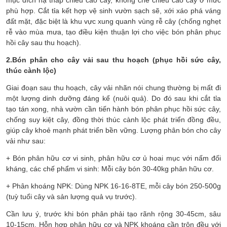
phù hợp. Cắt tỉa kết hợp vệ sinh vườn sạch sẽ, xới xáo phá váng
đất mặt, đặc biệt là khu vực xung quanh vùng rễ cây (chống nghẹt
rễ vào mùa mưa, tạo điều kiện thuận lợi cho việc bón phân phục
hồi cây sau thu hoạch).
2.Bón phân cho cây vải sau thu hoạch (phục hồi sức cây,
thúc cành lộc)
Giai đoạn sau thu hoạch, cây vải nhãn nói chung thường bị mất đi
một lượng dinh dưỡng đáng kể (nuôi quả). Do đó sau khi cắt tỉa
tạo tán xong, nhà vườn cần tiến hành bón phân phục hồi sức cây,
chống suy kiệt cây, đồng thời thúc cành lộc phát triển đồng đều,
giúp cây khoẻ mạnh phát triển bền vững. Lượng phân bón cho cây
vải như sau:
+ Bón phân hữu cơ vi sinh, phân hữu cơ ủ hoai mục với nấm đối
kháng, các chế phẩm vi sinh: Mỗi cây bón 30-40kg phân hữu cơ.
+ Phân khoáng NPK: Dùng NPK 16-16-8TE, mỗi cây bón 250-500g
(tuỳ tuổi cây và sản lượng quả vụ trước).
Cần lưu ý, trước khi bón phân phải tạo rãnh rộng 30-45cm, sâu
10-15cm. Hỗn hợp phân hữu cơ và NPK khoáng cần trộn đều với