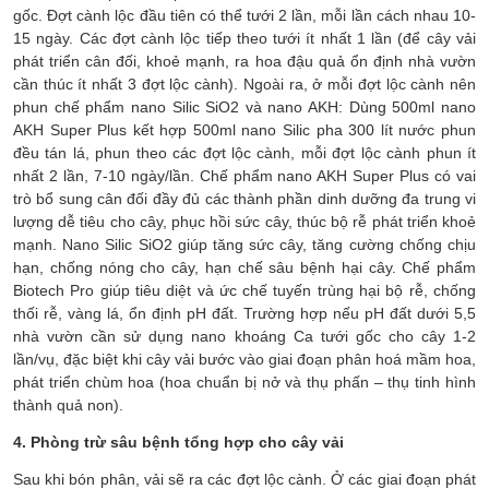
gốc. Đợt cành lộc đầu tiên có thể tưới 2 lần, mỗi lần cách nhau 10-
15 ngày. Các đợt cành lộc tiếp theo tưới ít nhất 1 lần (để cây vải
phát triển cân đối, khoẻ mạnh, ra hoa đậu quả ổn định nhà vườn
cần thúc ít nhất 3 đợt lộc cành). Ngoài ra, ở mỗi đợt lộc cành nên
phun chế phẩm nano Silic SiO2 và nano AKH: Dùng 500ml nano
AKH Super Plus kết hợp 500ml nano Silic pha 300 lít nước phun
đều tán lá, phun theo các đợt lộc cành, mỗi đợt lộc cành phun ít
nhất 2 lần, 7-10 ngày/lần. Chế phẩm nano AKH Super Plus có vai
trò bổ sung cân đối đầy đủ các thành phần dinh dưỡng đa trung vi
lượng dễ tiêu cho cây, phục hồi sức cây, thúc bộ rễ phát triển khoẻ
mạnh. Nano Silic SiO2 giúp tăng sức cây, tăng cường chống chịu
hạn, chống nóng cho cây, hạn chế sâu bệnh hại cây. Chế phẩm
Biotech Pro giúp tiêu diệt và ức chế tuyến trùng hại bộ rễ, chống
thối rễ, vàng lá, ổn định pH đất. Trường hợp nếu pH đất dưới 5,5
nhà vườn cần sử dụng nano khoáng Ca tưới gốc cho cây 1-2
lần/vụ, đặc biệt khi cây vải bước vào giai đoạn phân hoá mầm hoa,
phát triển chùm hoa (hoa chuẩn bị nở và thụ phấn – thụ tinh hình
thành quả non).
4. Phòng trừ sâu bệnh tổng hợp cho cây vải
Sau khi bón phân, vải sẽ ra các đợt lộc cành. Ở các giai đoạn phát