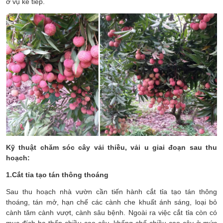
ở vụ kế tiếp.
Kỹ thuật chăm sóc cây vải thiều, vải u giai đoạn sau thu
hoạch:
1.Cắt tỉa tạo tán thông thoáng
Sau thu hoạch nhà vườn cần tiến hành cắt tỉa tạo tán thông
thoáng, tán mở, hạn chế các cành che khuất ánh sáng, loại bỏ
cành tăm cành vượt, cành sâu bệnh. Ngoài ra việc cắt tỉa còn có
mục đích hạ thấp chiều cao cây, khống chế chiều cao cây ở mức