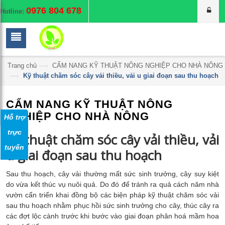
0976 804 678
Hotline:
Trang chủ
—›
CẨM NANG KỸ THUẬT NÔNG NGHIỆP CHO NHÀ NÔNG
—›
Kỹ thuật chăm sóc cây vải thiều, vải u giai đoạn sau thu hoạch
CẨM NANG KỸ THUẬT NÔNG
NGHIỆP CHO NHÀ NÔNG
Hỗ trợ
trực
Kỹ thuật chăm sóc cây vải thiều, vải
tuyến
u giai đoạn sau thu hoạch
Sau thu hoạch, cây vải thường mất sức sinh trưởng, cây suy kiệt
do vừa kết thúc vụ nuôi quả. Do đó để tránh ra quả cách năm nhà
vườn cẩn triển khai đồng bộ các biện pháp kỹ thuật chăm sóc vải
sau thu hoạch nhằm phục hồi sức sinh trưởng cho cây, thúc cây ra
các đợt lộc cành trước khi bước vào giai đoạn phân hoá mầm hoa