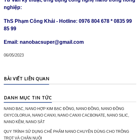
nghiệp:
ThS Phạm Công Khải - Hotline: 0976 804 678 * 0835 99
85 99
Email: nanobacsuper@gmail.com
06/05/2023
BÀI VIẾT LIÊN QUAN
DANH MỤC TIN TỨC
NANO BẠC, NANO HỢP KIM BẠC ĐỒNG, NANO ĐỒNG, NANO ĐỒNG
OXYCOLORUA, NANO CANXI, NANO CANXI CACBONATE, NANO SILIC,
NANO KẼM, NANO SẮT
QUY TRÌNH SỬ DỤNG CHẾ PHẨM NANO CHUYÊN DÙNG CHO TRỒNG
TRỌT VÀ CHĂN NUÔI