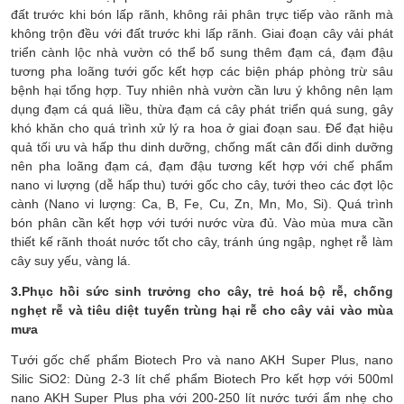
đất trước khi bón lấp rãnh, không rải phân trực tiếp vào rãnh mà
không trộn đều với đất trước khi lấp rãnh. Giai đoạn cây vải phát
triển cành lộc nhà vườn có thể bổ sung thêm đạm cá, đạm đậu
tương pha loãng tưới gốc kết hợp các biện pháp phòng trừ sâu
bệnh hại tổng hợp. Tuy nhiên nhà vườn cần lưu ý không nên lạm
dụng đạm cá quá liều, thừa đạm cá cây phát triển quá sung, gây
khó khăn cho quá trình xử lý ra hoa ở giai đoạn sau. Để đạt hiệu
quả tối ưu và hấp thu dinh dưỡng, chống mất cân đối dinh dưỡng
nên pha loãng đạm cá, đạm đậu tương kết hợp với chế phẩm
nano vi lượng (dễ hấp thu) tưới gốc cho cây, tưới theo các đợt lộc
cành (Nano vi lượng: Ca, B, Fe, Cu, Zn, Mn, Mo, Si). Quá trình
bón phân cần kết hợp với tưới nước vừa đủ. Vào mùa mưa cần
thiết kế rãnh thoát nước tốt cho cây, tránh úng ngập, nghẹt rễ làm
cây suy yếu, vàng lá.
3.Phục hồi sức sinh trưởng cho cây, trẻ hoá bộ rễ, chống
nghẹt rễ và tiêu diệt tuyến trùng hại rễ cho cây vải vào mùa
mưa
Tưới gốc chế phẩm Biotech Pro và nano AKH Super Plus, nano
Silic SiO2: Dùng 2-3 lít chế phẩm Biotech Pro kết hợp với 500ml
nano AKH Super Plus pha với 200-250 lít nước tưới ẩm nhẹ cho