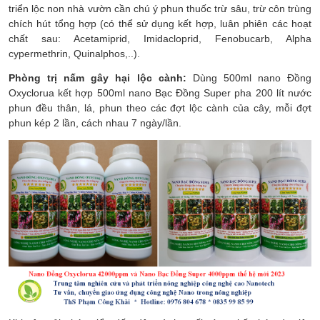
triển lộc non nhà vườn cần chú ý phun thuốc trừ sâu, trừ côn trùng
chích hút tổng hợp (có thể sử dụng kết hợp, luân phiên các hoạt
chất sau: Acetamiprid, Imidacloprid, Fenobucarb, Alpha
cypermethrin, Quinalphos,..).
Phòng trị nấm gây hại lộc cành:
Dùng 500ml nano Đồng
Oxyclorua kết hợp 500ml nano Bạc Đồng Super pha 200 lít nước
phun đều thân, lá, phun theo các đợt lộc cành của cây, mỗi đợt
phun kép 2 lần, cách nhau 7 ngày/lần.