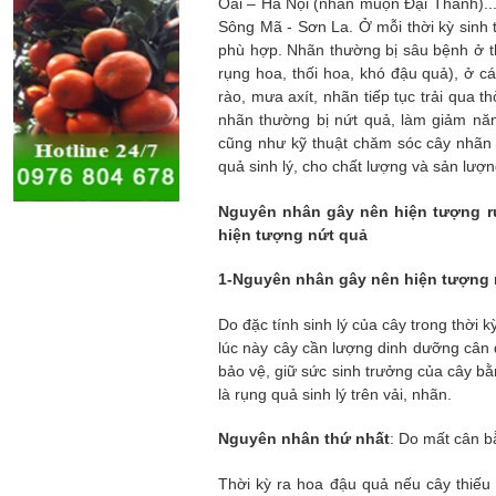
Oai – Hà Nội (nhãn muộn Đại Thành)..
Sông Mã - Sơn La. Ở mỗi thời kỳ sinh 
phù hợp. Nhãn thường bị sâu bệnh ở t
rụng hoa, thối hoa, khó đậu quả), ở c
rào, mưa axít, nhãn tiếp tục trải qua th
nhãn thường bị nứt quả, làm giảm năn
cũng như kỹ thuật chăm sóc cây nhãn 
quả sinh lý, cho chất lượng và sản lượn
Nguyên nhân gây nên hiện tượng rụ
hiện tượng nứt quả
1-Nguyên nhân gây nên hiện tượng r
Do đặc tính sinh lý của cây trong thời 
lúc này cây cần lượng dinh dưỡng cân 
bảo vệ, giữ sức sinh trưởng của cây b
là rụng quả sinh lý trên vải, nhãn.
Nguyên nhân thứ nhất
: Do mất cân b
Thời kỳ ra hoa đậu quả nếu cây thiếu