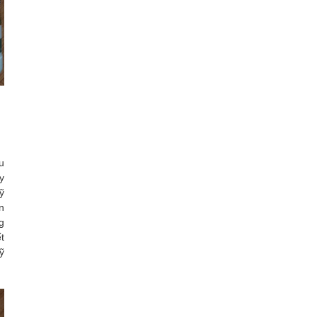
u
y
ỹ
n
g
t
ỹ