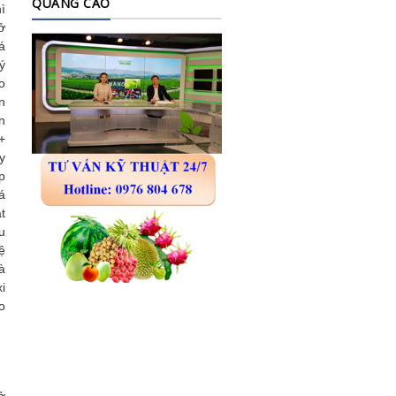
QUẢNG CÁO
ì
ở
á
ý
o
n
n
+
y
p
á
t
u
ệ
à
i
o
ở