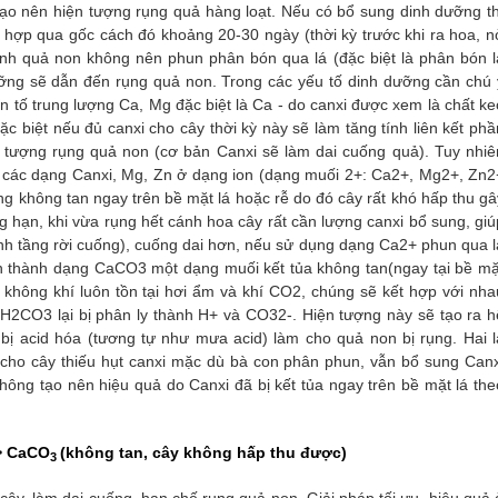
 tạo nên hiện tượng rụng quả hàng loạt. Nếu có bổ sung dinh dưỡng th
t hợp qua gốc cách đó khoảng 20-30 ngày (thời kỳ trước khi ra hoa, n
hành quả non không nên phun phân bón qua lá (đặc biệt là phân bón l
ỡng sẽ dẫn đến rụng quả non. Trong các yếu tố dinh dưỡng cần chú 
 tố trung lượng Ca, Mg đặc biệt là Ca - do canxi được xem là chất ke
ặc biệt nếu đủ canxi cho cây thời kỳ này sẽ làm tăng tính liên kết phầ
n tượng rụng quả non (cơ bản Canxi sẽ làm dai cuống quả). Tuy nhiê
g các dạng Canxi, Mg, Zn ở dạng ion (dạng muối 2+: Ca2+, Mg2+, Zn2
ng không tan ngay trên bề mặt lá hoặc rễ do đó cây rất khó hấp thu gâ
 hạn, khi vừa rụng hết cánh hoa cây rất cần lượng canxi bổ sung, giú
nh tầng rời cuống), cuống dai hơn, nếu sử dụng dạng Ca2+ phun qua l
n thành dạng CaCO3 một dạng muối kết tủa không tan(ngay tại bề mặ
 không khí luôn tồn tại hơi ẩm và khí CO2, chúng sẽ kết hợp với nha
H2CO3 lại bị phân ly thành H+ và CO32-. Hiện tượng này sẽ tạo ra h
bị acid hóa (tương tự như mưa acid) làm cho quả non bị rụng. Hai l
cho cây thiếu hụt canxi mặc dù bà con phân phun, vẫn bổ sung Canx
ông tạo nên hiệu quả do Canxi đã bị kết tủa ngay trên bề mặt lá the
> CaCO
(không tan, cây không hấp thu được)
3
ây, làm dai cuống, hạn chế rụng quả non. Giải pháp tối ưu, hiệu quả 