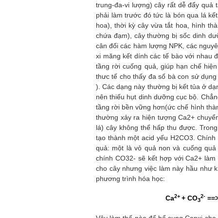
trung-đa-vi lượng) cây rất dễ đẩy quả
phải làm trước đó tức là bón qua lá kế
hoa), thời kỳ cây vừa tắt hoa, hình t
chứa đạm), cây thường bị sốc dinh dư
cân đối các hàm lượng NPK, các nguyên
xi măng kết dính các tế bào với nhau đ
tầng rời cuống quả, giúp hạn chế hiệ
thưc tế cho thấy đa số bà con sử dụn
). Các dạng này thường bị kết tủa ở dạ
nên thiếu hụt dinh dưỡng cục bộ. Chẳng
tầng rời bền vững hơn(ức chế hình thà
thường xảy ra hiện tượng Ca2+ chuyể
lá) cây không thể hấp thu được. Trong
tạo thành một acid yếu H2CO3. Chính 
quả: một là vỏ quả non và cuống quả 
chính CO32- sẽ kết hợp với Ca2+ làm 
cho cây nhưng việc làm này hầu như kh
phương trình hóa học:
2+
2-
Ca
+ CO
==
3
Vậy làm thế nào để bổ sung Canxi cho c