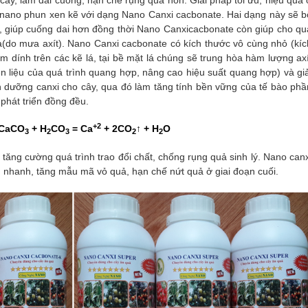
 nano phun xen kẽ với dạng Nano Canxi cacbonate. Hai dạng này sẽ b
y, giúp cuống dai hơn đồng thời Nano Canxicacbonate còn giúp cho qu
(do mưa axít). Nano Canxi cacbonate có kích thước vô cùng nhỏ (kíc
dính trên các kẽ lá, tại bề mặt lá chúng sẽ trung hòa hàm lượng axí
n liệu của quá trình quang hợp, nâng cao hiệu suất quang hợp) và giả
 dưỡng canxi cho cây, qua đó làm tăng tính bền vững của tế bào phầ
 phát triển đồng đều.
+2
CaCO
+ H
CO
= Ca
+ 2CO
↑ + H
O
3
2
3
2
2
 tăng cường quá trình trao đổi chất, chống rụng quả sinh lý. Nano canx
n nhanh, tăng mẫu mã vỏ quả, hạn chế nứt quả ở giai đoạn cuối.