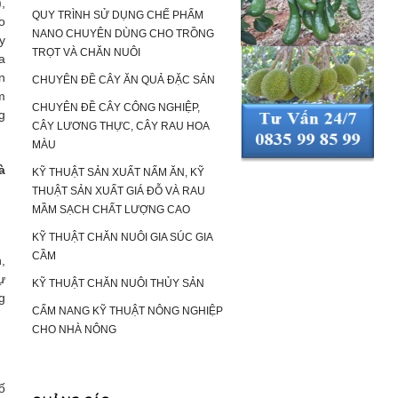
,
QUY TRÌNH SỬ DỤNG CHẾ PHẨM
o
NANO CHUYÊN DÙNG CHO TRỒNG
y
TRỌT VÀ CHĂN NUÔI
a
n
CHUYÊN ĐỀ CÂY ĂN QUẢ ĐẶC SẢN
m
CHUYÊN ĐỀ CÂY CÔNG NGHIỆP,
g
CÂY LƯƠNG THỰC, CÂY RAU HOA
MÀU
à
KỸ THUẬT SẢN XUẤT NẤM ĂN, KỸ
THUẬT SẢN XUẤT GIÁ ĐỖ VÀ RAU
MẦM SẠCH CHẤT LƯỢNG CAO
KỸ THUẬT CHĂN NUÔI GIA SÚC GIA
CẦM
,
ự
KỸ THUẬT CHĂN NUÔI THỦY SẢN
g
CẨM NANG KỸ THUẬT NÔNG NGHIỆP
CHO NHÀ NÔNG
ố