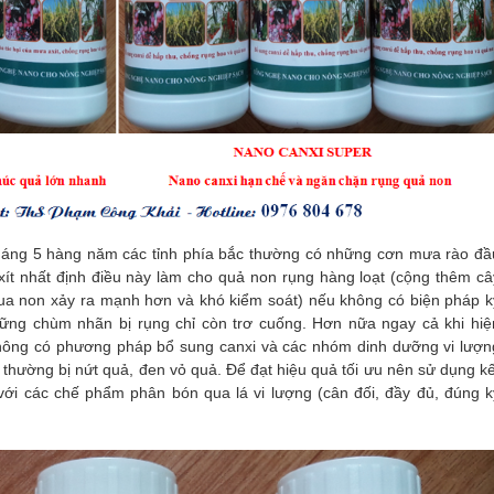
 tháng 5 hàng năm các tỉnh phía bắc thường có những cơn mưa rào đầ
t nhất định điều này làm cho quả non rụng hàng loạt (cộng thêm câ
 qua non xảy ra mạnh hơn và khó kiểm soát) nếu không có biện pháp k
những chùm nhãn bị rụng chỉ còn trơ cuống. Hơn nữa ngay cả khi hiệ
hông có phương pháp bổ sung canxi và các nhóm dinh dưỡng vi lượn
ãn thường bị nứt quả, đen vỏ quả. Để đạt hiệu quả tối ưu nên sử dụng kế
với các chế phẩm phân bón qua lá vi lượng (cân đối, đầy đủ, đúng k