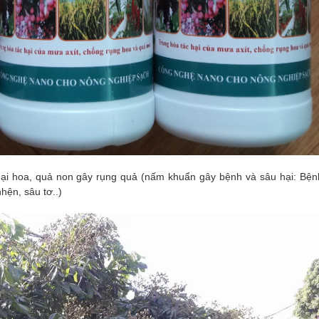
ại hoa, quả non gây rụng quả (nấm khuẩn gây bệnh và sâu hại: Bện
hện, sâu tơ..)