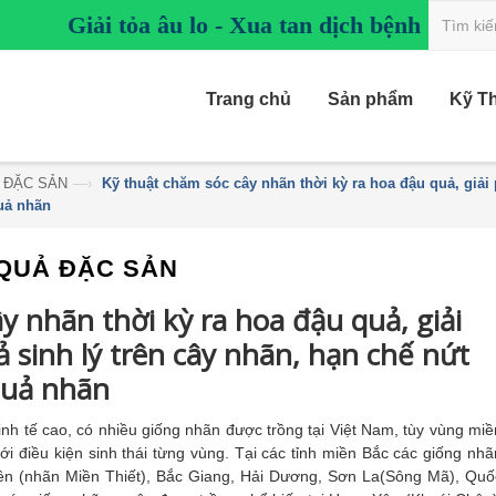
Giải tỏa âu lo - Xua tan dịch bệnh
Trang chủ
Sản phẩm
Kỹ T
 ĐẶC SẢN
—›
Kỹ thuật chăm sóc cây nhãn thời kỳ ra hoa đậu quả, giải
uả nhãn
QUẢ ĐẶC SẢN
y nhãn thời kỳ ra hoa đậu quả, giải
sinh lý trên cây nhãn, hạn chế nứt
quả nhãn
kinh tế cao, có nhiều giống nhãn được trồng tại Việt Nam, tùy vùng miề
i điều kiện sinh thái từng vùng. Tại các tỉnh miền Bắc các giống nhã
ên (nhãn Miền Thiết), Bắc Giang, Hải Dương, Sơn La(Sông Mã), Quố