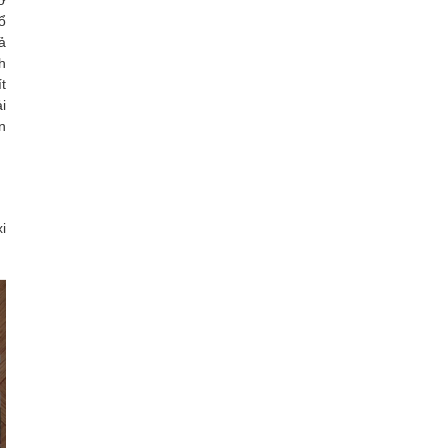
ổ
ả
h
t
i
n
i