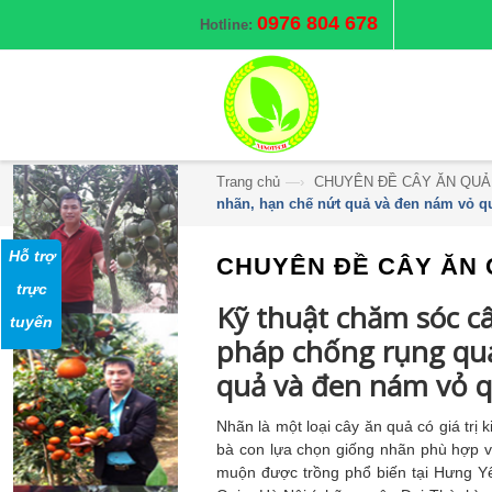
0976 804 678
Hotline:
Trang chủ
—›
CHUYÊN ĐỀ CÂY ĂN QUẢ
nhãn, hạn chế nứt quả và đen nám vỏ q
Hỗ trợ
CHUYÊN ĐỀ CÂY ĂN 
trực
Kỹ thuật chăm sóc câ
tuyến
pháp chống rụng quả 
quả và đen nám vỏ 
Nhãn là một loại cây ăn quả có giá trị 
bà con lựa chọn giống nhãn phù hợp vớ
muộn được trồng phổ biến tại Hưng Y