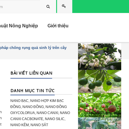
Tìm kiếm
huật Nông Nghiệp
Giới thiệu
 pháp chống rụng quả sinh lý trên cây
BÀI VIẾT LIÊN QUAN
DANH MỤC TIN TỨC
NANO BẠC, NANO HỢP KIM BẠC
ĐỒNG, NANO ĐỒNG, NANO ĐỒNG
n
OXYCOLORUA, NANO CANXI, NANO
n
CANXI CACBONATE, NANO SILIC,
c
NANO KẼM, NANO SẮT