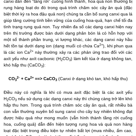
canxi dẫn đến “tầng rời” cuống hình thành, hoa quả non thường bị
rụng hàng loạt do đó trong quá trình chăm sóc cây ăn quả (đặc
biệt thời kỳ ra hoa đậu quả non) chúng ta cần bổ sung canxi qua lá
giúp tăng cường tính bền vững của cuống hoa-quả, hạn chế tối đa
tình trạng rụng quả non. Tuy nhiên đa số các dạng canxi hiện nay
trên thị trường được bán dưới dạng phân bón lá có hỗn hợp với
một số thành phần trung, vi lượng khác, các dạng canxi này hầu
2+
hết tồn tại dưới dạng ion (dạng muối có chứa Ca
), khi phun qua
2+
lá các ion Ca
này thường xảy ra các phản ứng trao đổi với các
axít yếu như axít cacbonic (H
CO
) làm kết tủa ở dạng không tan,
2
3
khó hấp thu (CaCO
):
3
2-
2+
CO
+ Ca
==> CaCO
(Canxi ở dạng khó tan, khó hấp thu)
3
3
Điều này có nghĩa là khi có mưa axít đặc biệt là các axít yếu
H
CO
nếu sử dụng các dạng canxi này thì chúng càng trở lên khó
2
3
hấp thu hơn. Trong quá trình chăm sóc cây ăn quả, rất nhiều bà
con vẫn thường xuyên bổ sung canxi cho cây tuy nhiên không đạt
được hiệu quả như mong muốn (vẫn hình thành tầng rời cuống
hoa, cuống quả) dẫn đến hiện tượng rụng hoa và quả non hàng
loạt đặc biệt trong điều kiện tự nhiên bất lợi (mưa nhiều, ẩm cao,