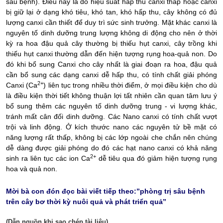
sâu bệnh). Điều này là do hiệu suất hấp thu canxi thấp hoặc canxi
bị giữ lại ở dạng khó tiêu, khó tan, khó hấp thu, cây không có đủ
lượng canxi cần thiết để duy trì sức sinh trưởng. Mặt khác canxi là
nguyên tố dinh dưỡng trung lượng không di động cho nên ở thời
kỳ ra hoa đậu quả cây thường bị thiếu hụt canxi, cây trồng khi
thiếu hụt canxi thường dẫn đến hiện tượng rụng hoa-quả non. Do
đó khi bổ sung Canxi cho cây nhất là giai đoạn ra hoa, đậu quả
cần bổ sung các dạng canxi dễ hấp thu, có tính chất giải phóng
2+
Canxi (Ca
) liên tục trong nhiều thời điểm, ở mọi điều kiện cho dù
là điều kiện thời tiết không thuận lợi tất nhiên cần quan tâm lưu ý
bổ sung thêm các nguyên tố dinh dưỡng trung - vi lượng khác,
tránh mất cân đối dinh dưỡng. Các Nano canxi có tính chất vượt
trội và linh động. Ở kích thước nano các nguyên tử bề mặt có
năng lượng rất thấp, không bị các lớp ngoài che chắn nên chúng
dễ dàng được giải phóng do đó các hạt nano canxi có khả năng
2+
sinh ra liên tục các ion Ca
dễ tiêu qua đó giảm hiện tượng rụng
hoa và quả non.
Mời bà con đón đọc bài viết tiếp theo:”phòng trị sâu bệnh
trên cây bơ thời kỳ nuôi quả và phát triển quả”
(Dẫn nguồn khi sao chép tài liệu)