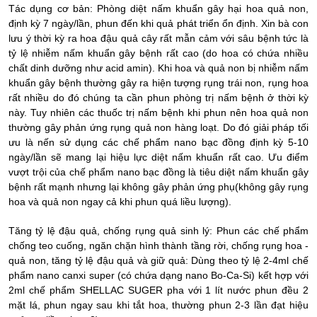
Tác dụng cơ bản: Phòng diệt nấm khuẩn gây hại hoa quả non,
định kỳ 7 ngày/lần, phun đến khi quả phát triển ổn định. Xin bà con
lưu ý thời kỳ ra hoa đậu quả cây rất mẫn cảm với sâu bệnh tức là
tỷ lệ nhiễm nấm khuẩn gây bệnh rất cao (do hoa có chứa nhiều
chất dinh dưỡng như acid amin). Khi hoa và quả non bị nhiễm nấm
khuẩn gây bệnh thường gây ra hiện tượng rụng trái non, rụng hoa
rất nhiều do đó chúng ta cần phun phòng trị nấm bệnh ở thời kỳ
này. Tuy nhiên các thuốc trị nấm bệnh khi phun nên hoa quả non
thường gây phản ứng rụng quả non hàng loạt. Do đó giải pháp tối
ưu là nến sử dụng các chế phẩm nano bạc đồng định kỳ 5-10
ngày/lần sẽ mang lại hiệu lực diệt nấm khuẩn rất cao. Ưu điểm
vượt trội của chế phẩm nano bạc đồng là tiêu diệt nấm khuẩn gây
bệnh rất mạnh nhưng lại không gây phản ứng phụ(không gây rụng
hoa và quả non ngay cả khi phun quá liều lượng).
Tăng tỷ lệ đậu quả, chống rụng quả sinh lý: Phun các chế phẩm
chống teo cuống, ngăn chặn hình thành tầng rời, chống rụng hoa -
quả non, tăng tỷ lệ đậu quả và giữ quả: Dùng theo tỷ lệ 2-4ml chế
phẩm nano canxi super (có chứa dạng nano Bo-Ca-Si) kết hợp với
2ml chế phẩm SHELLAC SUGER pha với 1 lít nước phun đều 2
mặt lá, phun ngay sau khi tắt hoa, thường phun 2-3 lần đạt hiệu