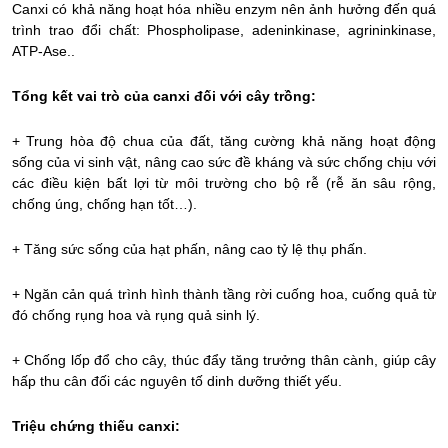
Canxi có khả năng hoạt hóa nhiều enzym nên ảnh hưởng đến quá
trình trao đổi chất: Phospholipase, adeninkinase, agrininkinase,
ATP-Ase..
Tổng kết vai trò của canxi đối với cây trồng:
+ Trung hòa độ chua của đất, tăng cường khả năng hoạt động
sống của vi sinh vật, nâng cao sức đề kháng và sức chống chịu với
các điều kiện bất lợi từ môi trường cho bộ rễ (rễ ăn sâu rộng,
chống úng, chống hạn tốt…).
+ Tăng sức sống của hạt phấn, nâng cao tỷ lệ thụ phấn.
+ Ngăn cản quá trình hình thành tầng rời cuống hoa, cuống quả từ
đó chống rụng hoa và rụng quả sinh lý.
+ Chống lốp đổ cho cây, thúc đẩy tăng trưởng thân cành, giúp cây
hấp thu cân đối các nguyên tố dinh dưỡng thiết yếu.
Triệu chứng thiếu canxi: