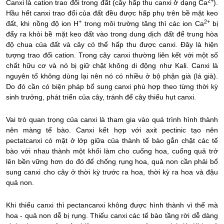
2+
Canxi là cation trao đổi trong đất (cây hấp thu canxi ở dạng Ca
).
Hầu hết canxi trao đổi của đất đều được hấp phụ trên bề mặt keo
+
2+
đất, khi nồng độ ion H
trong môi trường tăng thì các ion Ca
bị
đẩy ra khỏi bề mặt keo đất vào trong dung dịch đất để trung hòa
độ chua của đất và cây có thể hấp thu được canxi. Đây là hiện
tượng trao đổi cation. Trong cây canxi thường liên kết với một số
chất hữu cơ và nó bị giữ chặt không di động như Kali. Canxi là
nguyên tố không dùng lại nên nó có nhiều ở bộ phận già (lá già).
Do đó cần có biện pháp bổ sung canxi phù hợp theo từng thời kỳ
sinh trưởng, phát triển của cây, tránh để cây thiếu hụt canxi.
Vai trò quan trọng của canxi là tham gia vào quá trình hình thành
nên màng tế bào. Canxi kết hợp với axit pectinic tạo nên
pectatcanxi có mặt ở lớp giữa của thành tế bào gắn chặt các tế
bào với nhau thành một khối làm cho cuống hoa, cuống quả trở
lên bền vững hơn do đó để chống rụng hoa, quả non cần phải bổ
sung canxi cho cây ở thời kỳ trước ra hoa, thời kỳ ra hoa và đậu
quả non.
Khi thiếu canxi thì pectancanxi không được hình thành vì thế mà
hoa - quả non dễ bị rụng. Thiếu canxi các tế bào tầng rời dễ dàng