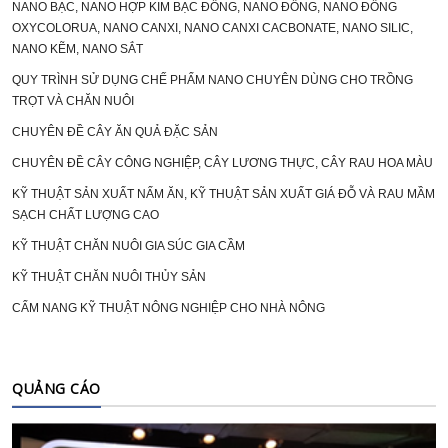
NANO BẠC, NANO HỢP KIM BẠC ĐỒNG, NANO ĐỒNG, NANO ĐỒNG
OXYCOLORUA, NANO CANXI, NANO CANXI CACBONATE, NANO SILIC,
NANO KẼM, NANO SẮT
QUY TRÌNH SỬ DỤNG CHẾ PHẨM NANO CHUYÊN DÙNG CHO TRỒNG
TRỌT VÀ CHĂN NUÔI
CHUYÊN ĐỀ CÂY ĂN QUẢ ĐẶC SẢN
CHUYÊN ĐỀ CÂY CÔNG NGHIỆP, CÂY LƯƠNG THỰC, CÂY RAU HOA MÀU
KỸ THUẬT SẢN XUẤT NẤM ĂN, KỸ THUẬT SẢN XUẤT GIÁ ĐỖ VÀ RAU MẦM
SẠCH CHẤT LƯỢNG CAO
KỸ THUẬT CHĂN NUÔI GIA SÚC GIA CẦM
KỸ THUẬT CHĂN NUÔI THỦY SẢN
CẨM NANG KỸ THUẬT NÔNG NGHIỆP CHO NHÀ NÔNG
QUẢNG CÁO