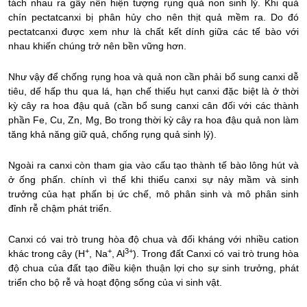
tách nhau ra gây nên hiện tượng rụng quả non sinh lý. Khi quả
chín pectatcanxi bị phân hủy cho nên thịt quả mềm ra. Do đó
pectatcanxi được xem như là chất kết dính giữa các tế bào với
nhau khiến chúng trở nên bền vững hơn.
Như vậy để chống rụng hoa và quả non cần phải bổ sung canxi dễ
tiêu, dế hấp thu qua lá, hạn chế thiếu hụt canxi đặc biệt là ở thời
kỳ cây ra hoa đậu quả (cần bổ sung canxi cân đối với các thành
phần Fe, Cu, Zn, Mg, Bo trong thời kỳ cây ra hoa đậu quả non làm
tăng khả năng giữ quả, chống rụng quả sinh lý).
Ngoài ra canxi còn tham gia vào cấu tạo thành tế bào lông hút và
ở ống phấn. chính vì thế khi thiếu canxi sự nảy mầm và sinh
trưởng của hạt phấn bị ức chế, mô phân sinh và mô phân sinh
đỉnh rễ chậm phát triển.
Canxi có vai trò trung hòa độ chua và đối kháng với nhiều cation
+
+
3+
khác trong cây (H
, Na
, Al
). Trong đất Canxi có vai trò trung hòa
độ chua của đất tạo điều kiện thuận lợi cho sự sinh trưởng, phát
triển cho bộ rễ và hoạt động sống của vi sinh vật.