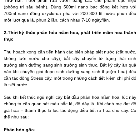
Thứ hai
: Tưới phun rửa vườn bằng các chế phẩm đặc hiệu
(phòng trị sâu bệnh). Dùng 500ml nano bạc đồng kết hợp với
700ml nano đồng oxyclorua pha với 200-300 lít nước phun đều
một lượt qua lá, phun 2 lần, cách nhau 7-10 ngày/lần.
2-Thời kỳ thúc phân hóa mầm hoa, phát triển mầm hoa thành
thục
Thu hoạch xong cần tiến hành các biện pháp siết nước (cắt nước,
không tưới nước cho cây), bắt cây chuyển từ trạng thái sinh
trưởng sinh dưỡng sang sinh trưởng sinh thực. Bất kỳ cây ăn quả
nào khi chuyển giai đoạn sinh dưỡng sang sinh thực(ra hoa) đều
cần tác động Stress cây, một trong những cách tiết kiệm chi phí đó
là siết nước.
Sau khi kết thúc ngủ nghỉ cây bắt đầu phân hóa mầm hoa, lúc này
chúng ta cần quan sát màu sắc lá, độ dày lá. Khi cành mẹ đạt độ
già hóa – thành thục là lúc tác động điều tiết ra hoa cho cây. Cụ
thể như sau:
Phân bón gốc: