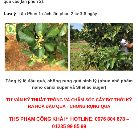
quả cao(lần phun 2).
Lưu ý
: Lần Phun 1 cách lần phun 2 từ 3-6 ngày
Tăng tỷ lệ đậu quả, chống rụng quả sinh lý (phun chế phẩm
nano canxi super và Shellac suger)
TƯ VẤN KỸ THUẬT TRỒNG VÀ CHĂM SÓC CÂY BƠ THỜI KỲ
RA HOA ĐẬU QUẢ - CHỐNG RỤNG QUẢ
THS PHẠM CÔNG KHẢI * HOTLINE: 0976 804 678 –
01235 99 85 99