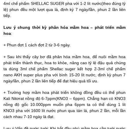
4ml chế phẩm SHELLAC SUGER pha với 1-2 lít nước(theo đúng tỷ
lệ) phun đều một lượt qua lá, định kỳ 7 ngày/lần, phun 2 lần liên
tiếp.
Lưu ý chung thời kỳ phân hóa mầm hoa – phát triển mầm
hoa
:
+ Phun đợt 1 cách đợt 2 từ 3-6 ngày.
+ Sau khi thấy cây bơ đã phân hóa mầm hoa, để nuôi mầm hoa
phát triển thành thục, hoa to khỏe, nâng cao tỷ lệ đậu quả chúng
ta dùng 3ml chế phẩm Shellac suger kết hợp 2-3ml chế phẩm
nano AKH super plus pha với bình 15-20 lít nước, định kỳ phun 7
ngày/lần, phun 2 lần liên tiếp để đạt hiệu quả tối ưu.
+ Trường hợp mầm hoa phát triển không đồng đều có thể phun
Kali Nitơrat nồng độ 6-7ppm(KNO3 – 6ppm). Chẳng hạn có KNO3
nồng độ gốc 10.000ppm muốn pha 6ppm ta có thể dùng 1 lít
KNO3 pha với 1600 lít nước phun qua tán lá, phun 2 lần, mỗi lần
cách nhau 7-10 ngày là đạt.
Lưu ý Vấn đề nước tưới: Khi bắt đầu nhú mầm hoa cần tưới nước