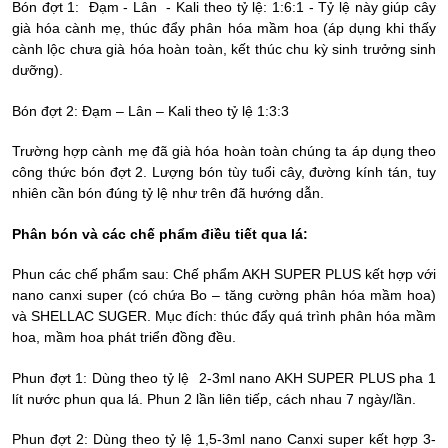
Bón đợt 1: Đạm - Lân - Kali theo tỷ lệ: 1:6:1 - Tỷ lệ này giúp cây
già hóa cành mẹ, thúc đẩy phân hóa mầm hoa (áp dụng khi thấy
cành lộc chưa già hóa hoàn toàn, kết thúc chu kỳ sinh trưởng sinh
dưỡng).
Bón đợt 2: Đạm – Lân – Kali theo tỷ lệ 1:3:3
Trường hợp cành mẹ đã già hóa hoàn toàn chúng ta áp dụng theo
công thức bón đợt 2. Lượng bón tùy tuổi cây, đường kính tán, tuy
nhiên cần bón đúng tỷ lệ như trên đã hướng dẫn.
Phân bón và các chế phẩm điều tiết qua lá:
Phun các chế phẩm sau: Chế phẩm AKH SUPER PLUS kết hợp với
nano canxi super (có chứa Bo – tăng cường phân hóa mầm hoa)
và SHELLAC SUGER. Mục đích: thúc đẩy quá trình phân hóa mầm
hoa, mầm hoa phát triển đồng đều.
Phun đợt 1: Dùng theo tỷ lệ 2-3ml nano AKH SUPER PLUS pha 1
lít nước phun qua lá. Phun 2 lần liên tiếp, cách nhau 7 ngày/lần.
Phun đợt 2: Dùng theo tỷ lệ 1,5-3ml nano Canxi super kết hợp 3-