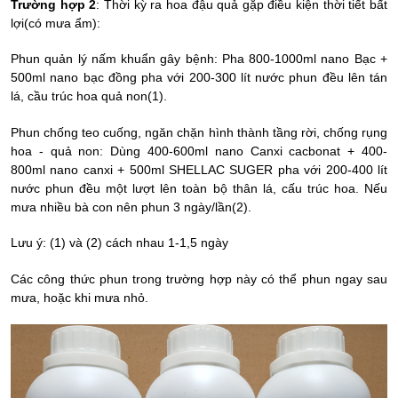
Trường hợp 2
: Thời kỳ ra hoa đậu quả gặp điều kiện thời tiết bất
lợi(có mưa ẩm):
Phun quản lý nấm khuẩn gây bệnh: Pha 800-1000ml nano Bạc +
500ml nano bạc đồng pha với 200-300 lít nước phun đều lên tán
lá, cầu trúc hoa quả non(1).
Phun chống teo cuống, ngăn chặn hình thành tầng rời, chống rụng
hoa - quả non: Dùng 400-600ml nano Canxi cacbonat + 400-
800ml nano canxi + 500ml SHELLAC SUGER pha với 200-400 lít
nước phun đều một lượt lên toàn bộ thân lá, cấu trúc hoa. Nếu
mưa nhiều bà con nên phun 3 ngày/lần(2).
Lưu ý: (1) và (2) cách nhau 1-1,5 ngày
Các công thức phun trong trường hợp này có thể phun ngay sau
mưa, hoặc khi mưa nhỏ.