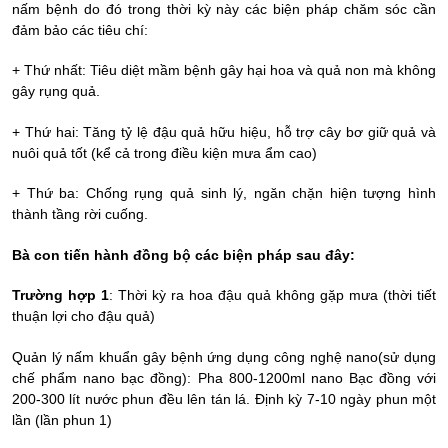
nấm bệnh do đó trong thời kỳ này các biện pháp chăm sóc cần
đảm bảo các tiêu chí:
+ Thứ nhất: Tiêu diệt mầm bệnh gây hại hoa và quả non mà không
gây rụng quả.
+ Thứ hai: Tăng tỷ lệ đậu quả hữu hiệu, hỗ trợ cây bơ giữ quả và
nuôi quả tốt (kể cả trong điều kiện mưa ẩm cao)
+ Thứ ba: Chống rụng quả sinh lý, ngăn chặn hiện tượng hình
thành tầng rời cuống.
Bà con tiến hành đồng bộ các biện pháp sau đây:
Trường hợp 1
: Thời kỳ ra hoa đậu quả không gặp mưa (thời tiết
thuận lợi cho đậu quả)
Quản lý nấm khuẩn gây bệnh ứng dụng công nghệ nano(sử dụng
chế phẩm nano bạc đồng): Pha 800-1200ml nano Bạc đồng với
200-300 lít nước phun đều lên tán lá. Định kỳ 7-10 ngày phun một
lần (lần phun 1)