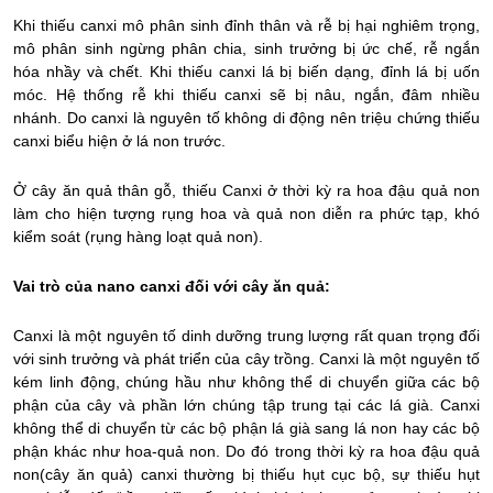
Khi thiếu canxi mô phân sinh đỉnh thân và rễ bị hại nghiêm trọng,
mô phân sinh ngừng phân chia, sinh trưởng bị ức chế, rễ ngắn
hóa nhầy và chết. Khi thiếu canxi lá bị biến dạng, đỉnh lá bị uốn
móc. Hệ thống rễ khi thiếu canxi sẽ bị nâu, ngắn, đâm nhiều
nhánh. Do canxi là nguyên tố không di động nên triệu chứng thiếu
canxi biểu hiện ở lá non trước.
Ở cây ăn quả thân gỗ, thiếu Canxi ở thời kỳ ra hoa đậu quả non
làm cho hiện tượng rụng hoa và quả non diễn ra phức tạp, khó
kiểm soát (rụng hàng loạt quả non).
Vai trò của nano canxi đối với cây ăn quả:
Canxi là một nguyên tố dinh dưỡng trung lượng rất quan trọng đối
với sinh trưởng và phát triển của cây trồng. Canxi là một nguyên tố
kém linh động, chúng hầu như không thể di chuyển giữa các bộ
phận của cây và phần lớn chúng tập trung tại các lá già. Canxi
không thể di chuyển từ các bộ phận lá già sang lá non hay các bộ
phận khác như hoa-quả non. Do đó trong thời kỳ ra hoa đậu quả
non(cây ăn quả) canxi thường bị thiếu hụt cục bộ, sự thiếu hụt