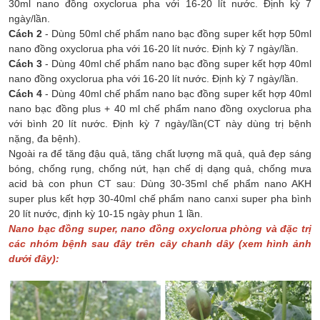
30ml nano đồng oxyclorua pha với 16-20 lít nước. Định kỳ 7
ngày/lần.
Cách 2
- Dùng 50ml chế phẩm nano bạc đồng super kết hợp 50ml
nano đồng oxyclorua pha với 16-20 lít nước. Định kỳ 7 ngày/lần.
Cách 3
- Dùng 40ml chế phẩm nano bạc đồng super kết hợp 40ml
nano đồng oxyclorua pha với 16-20 lít nước. Định kỳ 7 ngày/lần.
Cách 4
- Dùng 40ml chế phẩm nano bạc đồng super kết hợp 40ml
nano bạc đồng plus + 40 ml chế phẩm nano đồng oxyclorua pha
với bình 20 lít nước. Định kỳ 7 ngày/lần(CT này dùng trị bệnh
nặng, đa bệnh).
Ngoài ra để tăng đậu quả, tăng chất lượng mã quả, quả đẹp sáng
bóng, chống rụng, chống nứt, hạn chế dị dạng quả, chống mưa
acid bà con phun CT sau: Dùng 30-35ml chế phẩm nano AKH
super plus kết hợp 30-40ml chế phẩm nano canxi super pha bình
20 lít nước, định kỳ 10-15 ngày phun 1 lần.
Nan
o b
ạc
đ
ồng sup
er, nan
o
đ
ồng
oxycl
orua ph
òng v
à
đ
ặc tr
ị
c
ác nh
óm b
ệnh sau
đ
ây tr
ên c
ây chanh d
ây (xem h
ình
ảnh
d
ư
ới
đ
ây):