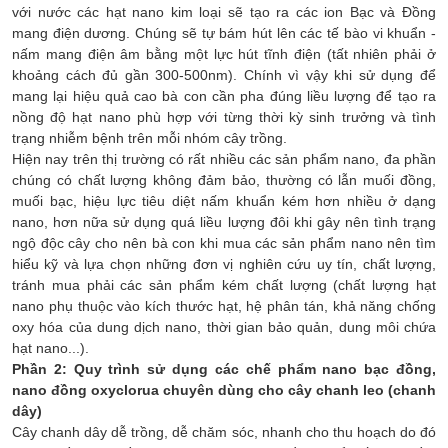
với nước các hạt nano kim loại sẽ tạo ra các ion Bạc và Đồng
mang điện dương. Chúng sẽ tự bám hút lên các tế bào vi khuẩn -
nấm mang điện âm bằng một lực hút tĩnh điện (tất nhiên phải ở
khoảng cách đủ gần 300-500nm). Chính vì vậy khi sử dụng để
mang lại hiệu quả cao bà con cần pha đúng liều lượng để tạo ra
nồng độ hạt nano phù hợp với từng thời kỳ sinh trưởng và tình
trạng nhiễm bệnh trên mỗi nhóm cây trồng.
Hiện nay trên thị trường có rất nhiều các sản phẩm nano, đa phần
chúng có chất lượng không đảm bảo, thường có lẫn muối đồng,
muối bạc, hiệu lực tiêu diệt nấm khuẩn kém hơn nhiều ở dạng
nano, hơn nữa sử dụng quá liều lượng đôi khi gây nên tình trạng
ngộ độc cây cho nên bà con khi mua các sản phẩm nano nên tìm
hiểu kỹ và lựa chọn những đơn vị nghiên cứu uy tín, chất lượng,
tránh mua phải các sản phẩm kém chất lượng (chất lượng hạt
nano phụ thuộc vào kích thước hạt, hệ phân tán, khả năng chống
oxy hóa của dung dịch nano, thời gian bảo quản, dung môi chứa
hạt nano...).
Phần 2: Quy trình sử dụng các chế phẩm nano bạc đồng,
nano đồng oxyclorua chuyên dùng cho cây chanh leo (chanh
dây)
Cây chanh dây dễ trồng, dễ chăm sóc, nhanh cho thu hoạch do đó