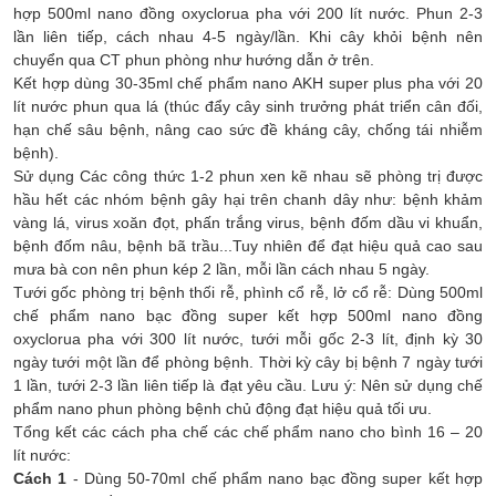
hợp 500ml nano đồng oxyclorua pha với 200 lít nước. Phun 2-3
lần liên tiếp, cách nhau 4-5 ngày/lần. Khi cây khỏi bệnh nên
chuyển qua CT phun phòng như hướng dẫn ở trên.
Kết hợp dùng 30-35ml chế phẩm nano AKH super plus pha với 20
lít nước phun qua lá (thúc đẩy cây sinh trưởng phát triển cân đối,
hạn chế sâu bệnh, nâng cao sức đề kháng cây, chống tái nhiễm
bệnh).
Sử dụng Các công thức 1-2 phun xen kẽ nhau sẽ phòng trị được
hầu hết các nhóm bệnh gây hại trên chanh dây như: bệnh khảm
vàng lá, virus xoăn đọt, phấn trắng virus, bệnh đốm dầu vi khuẩn,
bệnh đốm nâu, bệnh bã trầu...Tuy nhiên để đạt hiệu quả cao sau
mưa bà con nên phun kép 2 lần, mỗi lần cách nhau 5 ngày.
Tưới gốc phòng trị bệnh thối rễ, phình cổ rễ, lở cổ rễ: Dùng 500ml
chế phẩm nano bạc đồng super kết hợp 500ml nano đồng
oxyclorua pha với 300 lít nước, tưới mỗi gốc 2-3 lít, định kỳ 30
ngày tưới một lần để phòng bệnh. Thời kỳ cây bị bệnh 7 ngày tưới
1 lần, tưới 2-3 lần liên tiếp là đạt yêu cầu. Lưu ý: Nên sử dụng chế
phẩm nano phun phòng bệnh chủ động đạt hiệu quả tối ưu.
Tổng kết các cách pha chế các chế phẩm nano cho bình 16 – 20
lít nước:
Cách 1
- Dùng 50-70ml chế phẩm nano bạc đồng super kết hợp