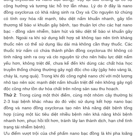
cộng hưởng và tương tác hỗ trợ lẫn nhau. Lý do ở đây là nano
đồng oxyclorua có khả năng sinh ra Oxy và Clo nguyên tử chúng
có tính oxy hóa rất mạnh, tiêu diệt nấm khuẩn nhanh, gây tổn
thương tế bào vi khuẩn gây bệnh, tạo thuận lợi cho các hạt nano
bạc - đồng xâm nhiễm, bám hút và tiêu diệt tế bào vi khuẩn gây
bệnh. Ngoài ra khi sử dụng kết hợp sẽ không tạo nên tính kháng
thuốc nên có thể sử dụng lâu dài mà không cần thay thuốc. Các
thuốc trừ nấm có chứa thành phần đồng oxyclorua thì không có
tính năng sinh ra oxy và clo nguyên tử cho nên hiệu lực diệt nấm
yếu hơn, không triệt để, chưa kể đến khi dùng các chất hóa học
truyền thống chúng thường gây ngộ độc cho cây (gây héo vàng lá,
cháy lá, rụng quả). Trong khi đó công nghệ nano chỉ với một lượng
nhỏ tạo nên sức mạnh diệt nấm khuẩn triệt để nên không gây ngộ
độc cũng như tồn dư hóa chất trên nông sản sau thu hoạch.
Thứ 2
: Trong cùng một thời điểm, cùng một nhóm cây thường bị
2-3 loại bệnh khác nhau do đó việc sử dụng kết hợp nano bạc
đồng và nano đồng oxyclorua tạo nên khả năng diệt bệnh tổng
hợp (cùng một lúc tiêu diệt nhiều bệnh nên khả năng khỏi bệnh
nhanh hơn, phục hồi tốt hơn, tránh lây lan thành dịch, hạn chế tình
trạng tái nhiễm bệnh).
Ưu điểm vượt trội của chế phẩm nano bạc đồng là khi pha loãng