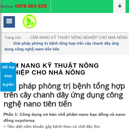
0976 804 678
Hotline:
Trang chủ
—›
CẨM NANG KỸ THUẬT NÔNG NGHIỆP CHO NHÀ NÔNG
—›
Giải pháp phòng trị bệnh tổng hợp trên cây chanh dây ứng
dụng công nghệ nano tiên tiến
CẨM NANG KỸ THUẬT NÔNG
Hỗ trợ
NGHIỆP CHO NHÀ NÔNG
trực
Giải pháp phòng trị bệnh tổng hợp
tuyến
trên cây chanh dây ứng dụng công
nghệ nano tiên tiến
Phần 1:
Công dụng cơ bản chế phẩm nano bạc đồng và nano
đồng oxyclorua
+ Tiêu diệt nấm khuẩn gây bệnh theo cơ chế đặc thù.