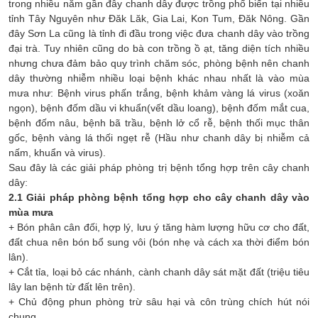
trong nhiều năm gần đây chanh dây được trồng phổ biến tại nhiều
tỉnh Tây Nguyên như Đăk Lăk, Gia Lai, Kon Tum, Đăk Nông. Gần
đây Sơn La cũng là tỉnh đi đầu trong việc đưa chanh dây vào trồng
đại trà. Tuy nhiên cũng do bà con trồng ồ ạt, tăng diện tích nhiều
nhưng chưa đảm bảo quy trình chăm sóc, phòng bệnh nên chanh
dây thường nhiễm nhiều loại bệnh khác nhau nhất là vào mùa
mưa như: Bệnh virus phấn trắng, bệnh khảm vàng lá virus (xoăn
ngọn), bệnh đốm dầu vi khuẩn(vết dầu loang), bệnh đốm mắt cua,
bệnh đốm nâu, bệnh bã trầu, bệnh lở cổ rễ, bệnh thối mục thân
gốc, bệnh vàng lá thối ngẹt rễ (Hầu như chanh dây bị nhiễm cả
nấm, khuẩn và virus).
Sau đây là các giải pháp phòng trị bệnh tổng hợp trên cây chanh
dây:
2.1 Giải pháp phòng bệnh tổng hợp cho cây chanh dây vào
mùa mưa
+ Bón phân cân đối, hợp lý, lưu ý tăng hàm lượng hữu cơ cho đất,
đất chua nên bón bổ sung vôi (bón nhẹ và cách xa thời điểm bón
lân).
+ Cắt tỉa, loại bỏ các nhánh, cành chanh dây sát mặt đất (triệu tiêu
lây lan bệnh từ đất lên trên).
+ Chủ động phun phòng trừ sâu hại và côn trùng chích hút nói
chung.