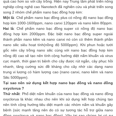
quả cao hơn so với cây trồng. Hiện nay Trung tâm phát triển nông
nghiệp công nghệ cao Nanotech đã nghiên cứu và phát triển song
song 2 nhóm chế phẩm nano bạc đồng hợp kim:
Một là
: Chế phẩm nano bạc đồng plus có nồng độ nano bạc đồng
hợp kim 1000-1600ppm, nano canxi 120ppm và nano kẽm 80ppm.
Hai là
: Chế phẩm nano bạc đồng super có nồng độ nano bạc
đồng hợp kim 2000ppm. Đặc biệt nano bạc đồng super ngoài
thành phần nano kẽm và nano canxi nó còn có thêm thành phần
nano silic siêu hoạt tính(nồng độ 5000ppm). Khi phun hoặc tưới
gốc nên cây trồng nano silic cùng với nano bạc đồng hợp kim
nồng độ cao sẽ tạo nên tính cộng hưởng diệt nấm khuẩn và virus
cực mạnh, thời gian trị bệnh cho cây được rút ngắn, cây phục hồi
nhanh, tăng cường sức đề kháng cho cây nhờ các dạng nano
trung vi lượng có hàm lượng cao (nano canxi, nano kẽm và nano
Silic 5000ppm).
Tại sao nên sử dụng kết hợp nano bạc đồng và nano đồng
oxyclorua ?
Thứ nhất
: Phổ diệt nấm khuẩn của nano bạc đồng và nano đồng
oxyclorua là khác nhau cho nên khi sử dụng kết hợp chúng tạo
nên tính cộng hưởng tiêu diệt mạnh các nhóm nấm và khuẩn gây
bệnh (sức mạnh tăng nên do có sự tương tác hỗ trợ giữa nano
đồng oxyclorua và nano bạc đồng). Vậy tại sao chúng lại có sự