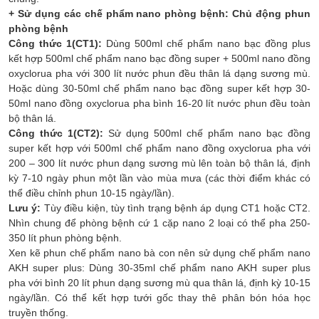
+ Sử dụng các chế phẩm nano phòng bệnh: Chủ động phun
phòng bệnh
Công thức 1(CT1):
Dùng 500ml chế phẩm nano bạc đồng plus
kết hợp 500ml chế phẩm nano bạc đồng super + 500ml nano đồng
oxyclorua pha với 300 lít nước phun đều thân lá dạng sương mù.
Hoặc dùng 30-50ml chế phẩm nano bạc đồng super kết hợp 30-
50ml nano đồng oxyclorua pha bình 16-20 lít nước phun đều toàn
bộ thân lá.
Công thức 1(CT2):
Sử dụng 500ml chế phẩm nano bạc đồng
super kết hợp với 500ml chế phẩm nano đồng oxyclorua pha với
200 – 300 lít nước phun dạng sương mù lên toàn bộ thân lá, định
kỳ 7-10 ngày phun một lần vào mùa mưa (các thời điểm khác có
thể điều chỉnh phun 10-15 ngày/lần).
Lưu ý:
Tùy điều kiện, tùy tình trạng bệnh áp dụng CT1 hoặc CT2.
Nhìn chung để phòng bệnh cứ 1 cặp nano 2 loại có thể pha 250-
350 lít phun phòng bệnh.
Xen kẽ phun chế phẩm nano bà con nên sử dụng chế phẩm nano
AKH super plus: Dùng 30-35ml chế phẩm nano AKH super plus
pha với bình 20 lít phun dạng sương mù qua thân lá, định kỳ 10-15
ngày/lần. Có thể kết hợp tưới gốc thay thê phân bón hóa học
truyền thống.