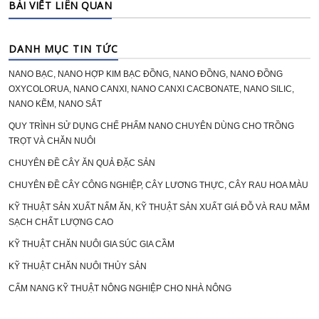
BÀI VIẾT LIÊN QUAN
DANH MỤC TIN TỨC
NANO BẠC, NANO HỢP KIM BẠC ĐỒNG, NANO ĐỒNG, NANO ĐỒNG
OXYCOLORUA, NANO CANXI, NANO CANXI CACBONATE, NANO SILIC,
NANO KẼM, NANO SẮT
QUY TRÌNH SỬ DỤNG CHẾ PHẨM NANO CHUYÊN DÙNG CHO TRỒNG
TRỌT VÀ CHĂN NUÔI
CHUYÊN ĐỀ CÂY ĂN QUẢ ĐẶC SẢN
CHUYÊN ĐỀ CÂY CÔNG NGHIỆP, CÂY LƯƠNG THỰC, CÂY RAU HOA MÀU
KỸ THUẬT SẢN XUẤT NẤM ĂN, KỸ THUẬT SẢN XUẤT GIÁ ĐỖ VÀ RAU MẦM
SẠCH CHẤT LƯỢNG CAO
KỸ THUẬT CHĂN NUÔI GIA SÚC GIA CẦM
KỸ THUẬT CHĂN NUÔI THỦY SẢN
CẨM NANG KỸ THUẬT NÔNG NGHIỆP CHO NHÀ NÔNG