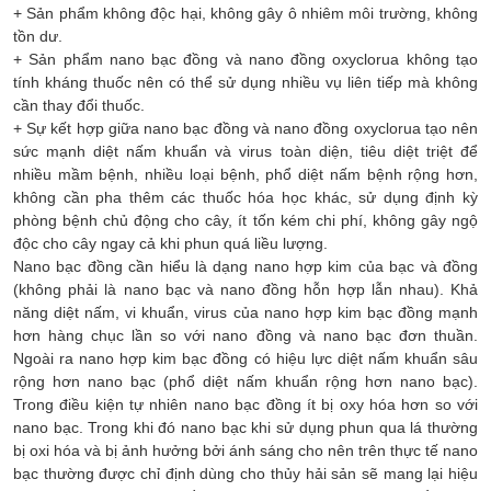
+ Sản phẩm không độc hại, không gây ô nhiêm môi trường, không
tồn dư.
+ Sản phẩm nano bạc đồng và nano đồng oxyclorua không tạo
tính kháng thuốc nên có thể sử dụng nhiều vụ liên tiếp mà không
cần thay đổi thuốc.
+ Sự kết hợp giữa nano bạc đồng và nano đồng oxyclorua tạo nên
sức mạnh diệt nấm khuẩn và virus toàn diện, tiêu diệt triệt để
nhiều mầm bệnh, nhiều loại bệnh, phổ diệt nấm bệnh rộng hơn,
không cần pha thêm các thuốc hóa học khác, sử dụng định kỳ
phòng bệnh chủ động cho cây, ít tốn kém chi phí, không gây ngộ
độc cho cây ngay cả khi phun quá liều lượng.
Nano bạc đồng cần hiểu là dạng nano hợp kim của bạc và đồng
(không phải là nano bạc và nano đồng hỗn hợp lẫn nhau). Khả
năng diệt nấm, vi khuẩn, virus của nano hợp kim bạc đồng mạnh
hơn hàng chục lần so với nano đồng và nano bạc đơn thuần.
Ngoài ra nano hợp kim bạc đồng có hiệu lực diệt nấm khuẩn sâu
rộng hơn nano bạc (phổ diệt nấm khuẩn rộng hơn nano bạc).
Trong điều kiện tự nhiên nano bạc đồng ít bị oxy hóa hơn so với
nano bạc. Trong khi đó nano bạc khi sử dụng phun qua lá thường
bị oxi hóa và bị ảnh hưởng bởi ánh sáng cho nên trên thực tế nano
bạc thường được chỉ định dùng cho thủy hải sản sẽ mang lại hiệu