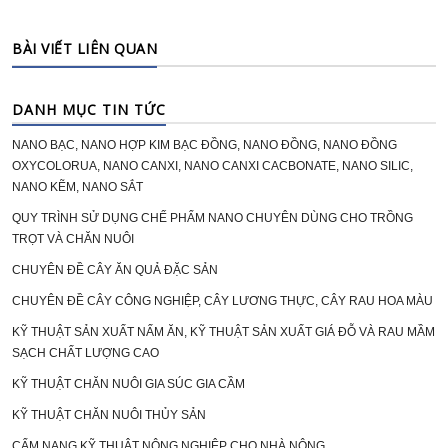
BÀI VIẾT LIÊN QUAN
DANH MỤC TIN TỨC
NANO BẠC, NANO HỢP KIM BẠC ĐỒNG, NANO ĐỒNG, NANO ĐỒNG
OXYCOLORUA, NANO CANXI, NANO CANXI CACBONATE, NANO SILIC,
NANO KẼM, NANO SẮT
QUY TRÌNH SỬ DỤNG CHẾ PHẨM NANO CHUYÊN DÙNG CHO TRỒNG
TRỌT VÀ CHĂN NUÔI
CHUYÊN ĐỀ CÂY ĂN QUẢ ĐẶC SẢN
CHUYÊN ĐỀ CÂY CÔNG NGHIỆP, CÂY LƯƠNG THỰC, CÂY RAU HOA MÀU
KỸ THUẬT SẢN XUẤT NẤM ĂN, KỸ THUẬT SẢN XUẤT GIÁ ĐỖ VÀ RAU MẦM
SẠCH CHẤT LƯỢNG CAO
KỸ THUẬT CHĂN NUÔI GIA SÚC GIA CẦM
KỸ THUẬT CHĂN NUÔI THỦY SẢN
CẨM NANG KỸ THUẬT NÔNG NGHIỆP CHO NHÀ NÔNG