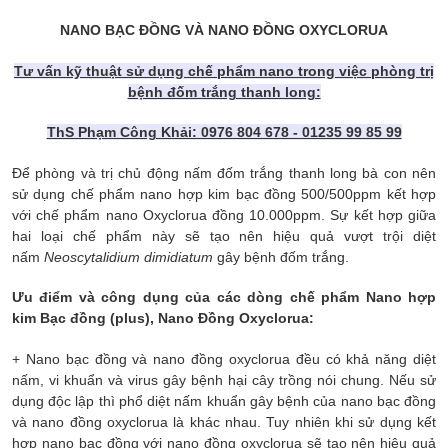
NANO BẠC ĐỒNG VÀ NANO ĐỒNG OXYCLORUA
Tư vấn kỹ thuật sử dụng chế phẩm nano trong việc phòng trị
bệnh đốm trắng thanh long:
ThS Phạm Công Khải: 0976 804 678 - 01235 99 85 99
Để phòng và trị chủ động nấm đốm trắng thanh long bà con nên
sử dụng chế phẩm nano hợp kim bạc đồng 500/500ppm kết hợp
với chế phẩm nano Oxyclorua đồng 10.000ppm. Sự kết hợp giữa
hai loại chế phẩm này sẽ tạo nên hiệu quả vượt trội diệt
nấm
Neoscytalidium dimidiatum
gây bệnh đốm trắng.
Ưu điểm và công dụng của các dòng chế phẩm Nano hợp
kim Bạc đồng (plus), Nano Đồng Oxyclorua:
+ Nano bạc đồng và nano đồng oxyclorua đều có khả năng diệt
nấm, vi khuẩn và virus gây bệnh hại cây trồng nói chung. Nếu sử
dụng độc lập thì phổ diệt nấm khuẩn gây bệnh của nano bạc đồng
và nano đồng oxyclorua là khác nhau. Tuy nhiên khi sử dụng kết
hợp nano bạc đồng với nano đồng oxyclorua sẽ tạo nên hiệu quả