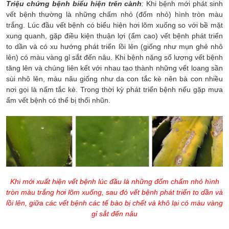
Triệu chứng bệnh biểu hiện trên cành
:
Khi bệnh mới phát sinh
vết bệnh thường là những chấm nhỏ (đốm nhỏ) hình tròn màu
trắng. Lúc đầu vết bệnh có biểu hiện hơi lõm xuống so với bề mặt
xung quanh, gặp điều kiện thuận lợi (ẩm cao) vết bệnh phát triển
to dần và có xu hướng phát triển lồi lên (giống như mụn ghẻ nhô
lên) có màu vàng gỉ sắt đến nâu. Khi bệnh nặng số lượng vết bệnh
tăng lên và chúng liên kết với nhau tạo thành những vết loang sần
sùi nhô lên, màu nâu giống như da con tắc kè nên bà con nhiều
nơi gọi là nấm tắc kè. Trong thời kỳ phát triển bệnh nếu gặp mưa
ẩm vết bệnh có thể bị thối nhũn.
Khi mới xuất hiện vết bệnh lúc đầu là những đốm chấm nhỏ hình
tròn màu trắng hơi lõm xuống, sau đó vết bệnh phát triển to dần và
lồi lên, giữa các vết bệnh các tế bào bị chết và khô lại có màu vàng
gỉ sắt đến nâu