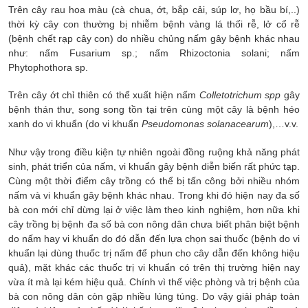
Trên cây rau hoa màu (cà chua, ớt, bắp cải, súp lơ, họ bầu bí,..)
thời kỳ cây con thường bị nhiễm bệnh vàng lá thối rễ, lở cổ rễ
(bệnh chết rạp cây con) do nhiều chủng nấm gây bệnh khác nhau
như: nấm Fusarium sp.; nấm Rhizoctonia solani; nấm
Phytophothora sp.
Trên cây ớt chỉ thiên có thể xuất hiện nấm
Colletotrichum spp
gây
bệnh thán thư, song song tồn tại trên cùng một cây là bệnh héo
xanh do vi khuẩn (do vi khuẩn
Pseudomonas solanacearum
),…v.v.
Như vậy trong điều kiện tự nhiên ngoài đồng ruộng khả năng phát
sinh, phát triển của nấm, vi khuẩn gây bệnh diễn biến rất phức tạp.
Cùng một thời điểm cây trồng có thể bị tấn công bởi nhiều nhóm
nấm và vi khuẩn gây bệnh khác nhau. Trong khi đó hiện nay đa số
bà con mới chỉ dừng lại ở việc làm theo kinh nghiệm, hơn nữa khi
cây trồng bị bệnh đa số bà con nông dân chưa biết phân biệt bệnh
do nấm hay vi khuẩn do đó dẫn đến lựa chọn sai thuốc (bệnh do vi
khuẩn lại dùng thuốc trị nấm để phun cho cây dẫn đến không hiệu
quả), mặt khác các thuốc trị vi khuẩn có trên thị trường hiện nay
vừa ít mà lại kém hiệu quả. Chính vì thế việc phòng và trị bệnh của
bà con nông dân còn gặp nhiều lúng túng. Do vậy giải pháp toàn