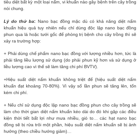
tiêu diệt bất kỳ một loại nấm, vi khuẩn nào gây bệnh trên cây trồng
nói chung.
Lý do thứ ba
:
Nano bạc đồng mặc dù có khả năng diệt nấm
khuẩn hiệu quả tuy nhiên nếu chỉ dùng độc lập nano bạc đồng
phun qua lá hoặc tưới gốc để phòng trị bệnh cho cây trồng thì sẽ
xảy ra trường hợp:
+ Phải dùng chế phẩm nano bạc đồng với lượng nhiều hơn, tức là
phải tăng liều lượng sử dụng (do phải phun kỹ hơn và sử dụng ở
liều lượng cao vì thế sẽ làm tăng chi phí BVTV).
+Hiệu suất diệt nấm khuẩn không triệt để (hiệu suất diệt nấm
khuẩn đạt khoảng 70-80%). Vì vậy số lần phun sẽ tăng lên, tốn
kém chi phí.
+ Nếu chỉ sử dụng độc lập nano bạc đồng phun cho cây trồng sẽ
làm cho thời gian diệt nấm khuẩn kéo dài do đó khi gặp các điều
kiện thời tiết bất lợi như mưa nhiều, gió to… các hạt nano bạc
đồng sẽ bị rửa trôi một phần, hiệu suất diệt nấm khuẩn sẽ bị ảnh
hưởng (theo chiều hướng giảm)…