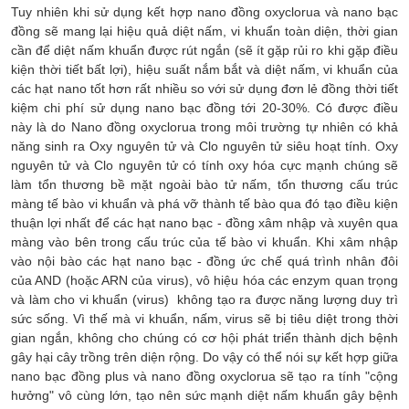
Tuy nhiên khi sử dụng kết hợp nano đồng oxyclorua và nano bạc
đồng sẽ mang lại hiệu quả diệt nấm, vi khuẩn toàn diện, thời gian
cần để diệt nấm khuẩn được rút ngắn (sẽ ít gặp rủi ro khi gặp điều
kiện thời tiết bất lợi), hiệu suất nắm bắt và diệt nấm, vi khuẩn của
các hạt nano tốt hơn rất nhiều so với sử dụng đơn lẻ đồng thời tiết
kiệm chi phí sử dụng nano bạc đồng tới 20-30%. Có được điều
này là do Nano đồng oxyclorua trong môi trường tự nhiên có khả
năng sinh ra Oxy nguyên tử và Clo nguyên tử siêu hoạt tính. Oxy
nguyên tử và Clo nguyên tử có tính oxy hóa cực mạnh chúng sẽ
làm tổn thương bề mặt ngoài bào tử nấm, tổn thương cấu trúc
màng tế bào vi khuẩn và phá vỡ thành tế bào qua đó tạo điều kiện
thuận lợi nhất để các hạt nano bạc - đồng xâm nhập và xuyên qua
màng vào bên trong cấu trúc của tế bào vi khuẩn. Khi xâm nhập
vào nội bào các hạt nano bạc - đồng ức chế quá trình nhân đôi
của AND (hoặc ARN của virus), vô hiệu hóa các enzym quan trọng
và làm cho vi khuẩn (virus) không tạo ra được năng lượng duy trì
sức sống. Vì thế mà vi khuẩn, nấm, virus sẽ bị tiêu diệt trong thời
gian ngắn, không cho chúng có cơ hội phát triển thành dịch bệnh
gây hại cây trồng trên diện rộng. Do vậy có thể nói sự kết hợp giữa
nano bạc đồng plus và nano đồng oxyclorua sẽ tạo ra tính "cộng
hưởng" vô cùng lớn, tạo nên sức mạnh diệt nấm khuẩn gây bệnh