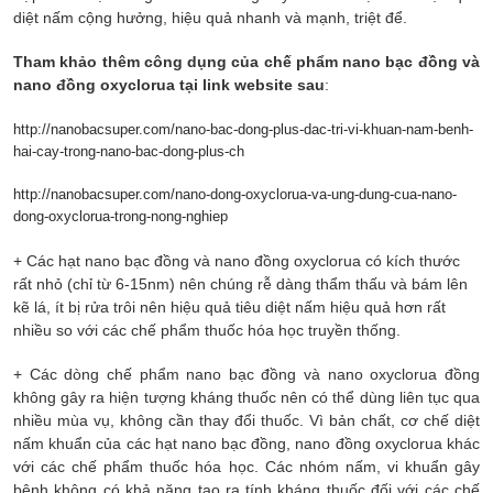
diệt nấm cộng hưởng, hiệu quả nhanh và mạnh, triệt để.
Tham khảo thêm công dụng của chế phẩm nano bạc đồng và
nano đồng oxyclorua tại link website sau
:
http://nanobacsuper.com/nano-bac-dong-plus-dac-tri-vi-khuan-nam-benh-
hai-cay-trong-nano-bac-dong-plus-ch
http://nanobacsuper.com/nano-dong-oxyclorua-va-ung-dung-cua-nano-
dong-oxyclorua-trong-nong-nghiep
+
Các hạt nano bạc đồng và nano đồng oxyclorua có kích thước
rất nhỏ (chỉ từ 6-15nm) nên chúng rễ dàng thẩm thấu và bám lên
kẽ lá, ít bị rửa trôi nên hiệu quả tiêu diệt nấm hiệu quả hơn rất
nhiều so với các chế phẩm thuốc hóa học truyền thống.
+ Các dòng chế phẩm nano bạc đồng và nano oxyclorua đồng
không gây ra hiện tượng kháng thuốc nên có thể dùng liên tục qua
nhiều mùa vụ, không cần thay đổi thuốc. Vì bản chất, cơ chế diệt
nấm khuẩn của các hạt nano bạc đồng, nano đồng oxyclorua khác
với các chế phẩm thuốc hóa học. Các nhóm nấm, vi khuẩn gây
bệnh không có khả năng tạo ra tính kháng thuốc đối với các chế