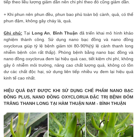
tiếp theo liều lượng giảm dần nên chi phí theo đó cũng giảm dần.
+ Khi phun nên phun đều, phun bao phủ toàn bộ cành, quả, có thể
phun đậm, không gây cháy lá, quả.
Ghi chú:
Tại
Long An
,
Bình Thuận
đã triển khai mô hình khảo
nghiệm thành công. Sử dụng nano bạc đồng và nano đồng
oxyclorua giúp tỷ lệ bệnh giảm tới 80-90%(tỷ lệ cành thanh long
nhiễm bệnh còn rất thấp). Phòng bệnh bằng nano bạc đồng và
nano đồng oxyclorua đem lại hiệu quả cao, tiết kiệm chi phí, không
gây ô nhiễm môi trường, nâng cao chất lượng quả, không có tồn
dư các chất độc hại, sử dụng liên tiếp nhiều vụ đem lại hiệu quả
kinh tế cao nhất.
HIỆU QUẢ ĐẠT ĐƯỢC KHI SỬ DỤNG CHẾ PHẨM NANO BẠC
ĐỒNG PLUS, NANO ĐỒNG OXYCLORUA ĐẶC TRỊ BỆNH ĐỐM
TRĂNG THANH LONG TẠI HÀM THUẬN NAM - BÌNH THUẬN