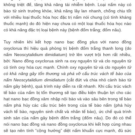
không triệt để, tăng khả năng tái nhiễm bệnh. Loại nấm này có
bào tử sinh trưởng khỏe, khả năng lây lan nhanh, chống chịu tốt
với nhiều loại thuốc hóa học đặc trị nấm nói chung (có tính kháng
thuốc mạnh) do đó hiện nay chưa có một loại thuốc hóa học nào
có khả năng đặc trị loại bệnh này (bệnh đốm trắng; đốm nâu).
Tuy nhiên khi kết hợp nano bạc đồng plus với nano đồng
oxyclorua thì hiệu quả phòng trị bệnh đốm trắng thanh long (do
nấm Neoscytalidium dimidiatum) trở lên vượt trội hơn rất nhiều,
bởi: Nano đồng oxyclorua sinh ra oxy nguyên tử và clo nguyên tử
có tính oxy hóa cực mạnh. Chính oxy nguyên tử và clo nguyên
tử
có khả năng gây tổn thương và phá vỡ cấu trúc vách tế bào của
nấm
Neoscytalidium dimidiatum
(cắt đứt và chia nhỏ cành bào tử
nấm gây bệnh), quá trình này diễn ra rất nhanh. Khi cấu trúc vách
tế bào của nấm bị tổn thương sẽ tạo điều kiện thuận lợi cho các
hạt nano bạc đồng xâm nhập nội bào và vào sâu bên trong tế bào
nấm phá hủy các cấu trúc bên trong của tế bào nấm (phá hủy
vách tế bào, nguyên sinh chất và nhân tế bào), ức chế quá trình
sinh sản của nấm gây bệnh đốm trắng (đốm nâu). Do đó có thể
nói nano bạc đồng và nano đồng oxyclorua khi kết hợp cùng nhau
sẽ tạo nên tính “cộng hưởng” diệt nấm khuẩn cực mạnh, đủ sức