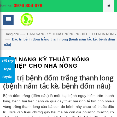
0976 804 678
Hotline:
Trang chủ
—›
CẨM NANG KỸ THUẬT NÔNG NGHIỆP CHO NHÀ NÔNG
—›
Đặc trị bệnh đốm trắng thanh long (bệnh nấm tắc kè, bệnh đốm
nâu)
CẨM NANG KỸ THUẬT NÔNG
Hỗ trợ
NGHIỆP CHO NHÀ NÔNG
trực
Đặc trị bệnh đốm trắng thanh long
tuyến
(bệnh nấm tắc kè, bệnh đốm nâu)
Bệnh đốm trắng (đốm nâu) là một loại bệnh nguy hiểm trên thanh
long, bệnh hại trên cành và quả gây thiệt hại kinh tế lớn cho nhiều
vùng trồng thanh long của bà con do bệnh này chưa có thuốc đặc
trị. Dựa vào triệu chứng gây hại mà bà con địa phương thường có