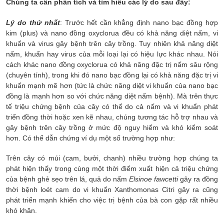
Chúng ta cần phân tích và tìm hiểu các lý do sau đây:
Lý do thứ nhất
: Trước hết cần khẳng định nano bạc đồng hợp
kim (plus) và nano đồng oxyclorua đều có khả năng diệt nấm, vi
khuẩn và virus gây bệnh trên cây trồng. Tuy nhiên khả năng diệt
nấm, khuẩn hay virus của mỗi loại lại có hiệu lực khác nhau. Nói
cách khác nano đồng oxyclorua có khả năng đặc trị nấm sâu rộng
(chuyên tính), trong khi đó nano bạc đồng lại có khả năng đặc trị vi
khuẩn mạnh mẽ hơn (tức là chức năng diệt vi khuẩn của nano bạc
đồng là mạnh hơn so với chức năng diệt nấm bệnh). Mà trên thực
tế triệu chứng bệnh của cây có thể do cả nấm và vi khuẩn phát
triển đồng thời hoặc xen kẽ nhau, chúng tương tác hỗ trợ nhau và
gây bệnh trên cây trồng ở mức độ nguy hiểm và khó kiểm soát
hơn. Có thể dẫn chứng ví dụ một số trường hợp như:
Trên cây có múi (cam, bưởi, chanh) nhiều trường hợp chúng ta
phát hiện thấy trong cùng một thời điểm xuất hiện cả triệu chứng
của bệnh ghẻ sẹo trên lá, quả do nấm
Elsinoe fawcetti
gây ra đồng
thời bệnh loét cam do vi khuẩn Xanthomonas Citri gây ra cũng
phát triển mạnh khiến cho việc trị bệnh của bà con gặp rất nhiều
khó khăn.