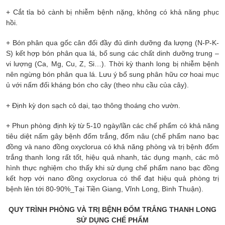
+ Cắt tỉa bỏ cành bị nhiễm bệnh nặng, không có khả năng phục
hồi.
+ Bón phân qua gốc cân đối đầy đủ dinh dưỡng đa lượng (N-P-K-
S) kết hợp bón phân qua lá, bổ sung các chất dinh dưỡng trung –
vi lượng (Ca, Mg, Cu, Z, Si…). Thời kỳ thanh long bị nhiễm bệnh
nên ngừng bón phân qua lá. Lưu ý bổ sung phân hữu cơ hoai mục
ủ với nấm đối kháng bón cho cây (theo nhu cầu của cây).
+ Định kỳ dọn sạch cỏ dại, tạo thông thoáng cho vườn.
+ Phun phòng định kỳ từ 5-10 ngày/lần các chế phẩm có khả năng
tiêu diệt nấm gây bệnh đốm trắng, đốm nâu (chế phẩm nano bạc
đồng và nano đồng oxyclorua có khả năng phòng và trị bệnh đốm
trắng thanh long rất tốt, hiệu quả nhanh, tác dụng mạnh, các mô
hình thực nghiệm cho thấy khi sử dụng chế phẩm nano bạc đồng
kết hợp với nano đồng oxyclorua có thể đạt hiệu quả phòng trị
bệnh lên tới 80-90%_Tại Tiền Giang, Vĩnh Long, Bình Thuận).
QUY TRÌNH PHÒNG VÀ TRỊ BỆNH ĐỐM TRẮNG THANH LONG
SỬ DỤNG CHẾ PHẨM