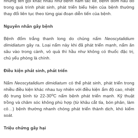
những tên gọi khác nhau như bệnh nấm tắc kè, bệnh đốm nâu do
trong quá trình phát sinh, phát triển biểu hiện của bệnh thường
thay đổi liên tục theo từng giai đoạn diễn tiến của bệnh.
Nguyên nhân gây bệnh
Bệnh đốm trắng thanh long do chủng nấm
Neoscytalidium
dimidiatum
gây ra. Loại nấm này khi đã phát triển mạnh, nấm ăn
sâu vào trong cành, vỏ quả thì hầu như không có thuốc đặc trị,
chủ yếu phòng là chính.
Điều kiện phát sinh, phát triển
Nấm
Neoscytalidium dimidiatum
có thể phát sinh, phát triển trong
nhiều điều kiện khác nhau tuy nhiên với điều kiện ẩm độ cao, nhiệt
o
độ trung bình từ 22-30
C nấm bệnh phát triển mạnh. Kỹ thuật
trồng và chăm sóc không phù hợp (từ khâu cắt tỉa, bón phân, làm
cỏ…) bệnh thường nhanh chóng phát triển thành dịch, khó kiểm
soát.
Triệu chứng gây hại