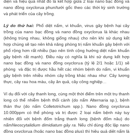
diện và hiệu quả nhất đó là kết hợp giữa 2 loại nano bạc đồng và
nano đồng oxyclorua phun/tưới gốc theo các thời kỳ sinh trưởng
và phát triển của cây trồng.
Lý do thứ hai:
Phổ diệt nấm, vi khuẩn, virus gây bệnh hại cây
trồng của nano bạc đồng và nano đồng oxyclorua là khác nhau
(không trùng nhau, không giống nhau) cho nên khi sử dụng kết
hợp chúng sẽ tạo nên khả năng phòng trị nấm khuẩn gây bệnh với
phổ rộng hơn rất nhiều (tạo nên tính cộng hưởng diệt nấm khuẩn
gây bệnh rất mạnh). Điều này có nghĩa là khi sử dụng kết hợp
nano bạc đồng và nano đồng oxyclorua (tỷ lệ 2/1 hoặc 1/1) sẽ
phòng và đặc trị được hầu hết các nhóm bệnh do nấm, vi khuẩn
gây bệnh trên nhiều nhóm cây trồng khác nhau như: Cây lương
thực, cây rau hoa màu, cây ăn quả, cây công nghiệp…
Ví dụ đối với cây thanh long, cùng một thời điểm trên một trụ thanh
long có thể nhiễm bệnh thối cành (do nấm Alternaria sp.), bệnh
thán thư (do nấm Colletotrichum spp.). Nano đồng oxyclorua
10.000ppm có thể phòng và trị được 2 loại nấm bệnh này tuy
nhiên đối với bệnh đốm trắng thanh long (bệnh đốm nâu) do
nấm
Neoscytalidium dimidiatum
gây ra.
Nếu chỉ dùng độc lập nano
đồng oxyclorua (hoặc nano bạc đồng plus) thì hiệu quả diệt nấm là