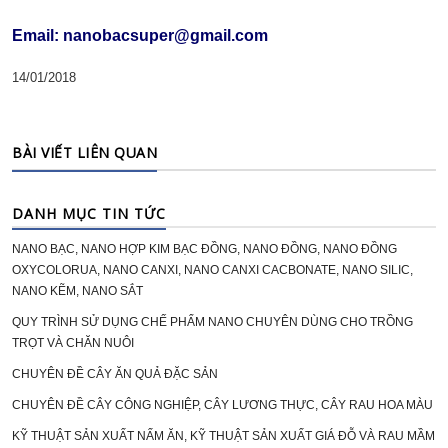
Email: nanobacsuper@gmail.com
14/01/2018
BÀI VIẾT LIÊN QUAN
DANH MỤC TIN TỨC
NANO BẠC, NANO HỢP KIM BẠC ĐỒNG, NANO ĐỒNG, NANO ĐỒNG
OXYCOLORUA, NANO CANXI, NANO CANXI CACBONATE, NANO SILIC,
NANO KẼM, NANO SẮT
QUY TRÌNH SỬ DỤNG CHẾ PHẨM NANO CHUYÊN DÙNG CHO TRỒNG
TRỌT VÀ CHĂN NUÔI
CHUYÊN ĐỀ CÂY ĂN QUẢ ĐẶC SẢN
CHUYÊN ĐỀ CÂY CÔNG NGHIỆP, CÂY LƯƠNG THỰC, CÂY RAU HOA MÀU
KỸ THUẬT SẢN XUẤT NẤM ĂN, KỸ THUẬT SẢN XUẤT GIÁ ĐỖ VÀ RAU MẦM