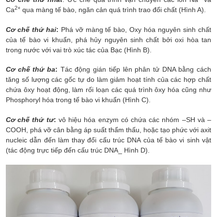
2+
Сa
qua màng tế bào, ngăn cản quá trình trao đổi chất (Hình A).
Cơ chế thứ hai
:
Phá vỡ màng tế bào, Oxy hóa nguyên sinh chất
của tế bào vi khuẩn, phá hủy nguyên sinh chất bởi oxi hòa tan
trong nước với vai trò xúc tác của Bạc (Hình B).
Cơ chế thứ ba
:
Tác động gián tiếp lên phân tử DNA bằng cách
tăng số lượng các gốc tự do làm giảm hoạt tính của các hợp chất
chứa ôxy hoạt động, làm rối loạn các quá trình ôxy hóa cũng như
Phosphoryl hóa trong tế bào vi khuẩn (Hình C).
Cơ chế thứ tư
:
vô hiệu hóa enzym có chứa các nhóm –SH và –
COOH, phá vỡ cân bằng áp suất thẩm thấu, hoặc tạo phức với axit
nucleic dẫn đến làm thay đổi cấu trúc DNA của tế bào vi sinh vật
(tác động trực tiếp đến cấu trúc DNA_ Hình D).