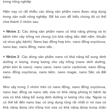
trong nông nghiệp
Hiện nay có rất nhiều các dòng sản phẩm nano được ứng dụng
trong sản xuất nông nghiệp. Để bà con dễ hiểu chúng tôi có thể
chia thành 2 nhóm sau:
+ Nhóm 1:
Các dòng sản phẩm nano có khả năng phòng và trị
bệnh trên cây trồng nói chung (có khả năng tiêu diệt nấm, khuẩn
và virus gây bệnh): Nano bạc đồng hợp kim, nano đồng oxyclorua,
nano bạc, nano đồng, nano silic...
+ Nhóm 2
: Các dòng sản phẩm nano có khả năng bổ sung dinh
dưỡng vi lượng, trung lượng cho cây trồng (nano dinh dưỡng,
phân bón lá nano): nano canxi, nano canxi cacbonat, nano đồng,
nano đồng oxyclorua, nano kẽm, nano magie, nano Silic và đất
hiếm..
Như vậy trong 2 nhóm trên có nano đồng, nano đồng oxyclorua,
nano bạc đồng và nano silic vừa có khả năng phòng trị bệnh lại
vừa có khả năng bổ sung dinh dưỡng vi lượng cho cây. Ngoài ra
có thể kể đến nano bạc có ứng dụng rộng rãi nhất vì nó vừa có
khả năng dùng cho trồng trọt vừa có khả năng dùng trong chăn