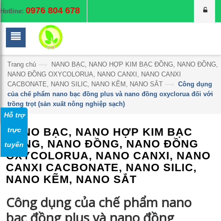
0976 804 678
Hotline:
Trang chủ
—›
NANO BẠC, NANO HỢP KIM BẠC ĐỒNG, NANO ĐỒNG,
NANO ĐỒNG OXYCOLORUA, NANO CANXI, NANO CANXI
CACBONATE, NANO SILIC, NANO KẼM, NANO SẮT
—›
Công dụng
của chế phẩm nano bạc đồng plus và nano đồng oxyclorua đối với
trồng trọt (sản xuất nông nghiệp sạch)
Hỗ trợ
NANO BẠC, NANO HỢP KIM BẠC
trực
ĐỒNG, NANO ĐỒNG, NANO ĐỒNG
tuyến
OXYCOLORUA, NANO CANXI, NANO
CANXI CACBONATE, NANO SILIC,
NANO KẼM, NANO SẮT
Công dụng của chế phẩm nano
bạc đồng plus và nano đồng