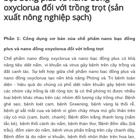
oxyclorua đối với trồng trọt (sản
xuất nông nghiệp sạch)
Phần 1: Công dụng cơ bản của chế phẩm nano bạc đồng
plus và nano đồng oxyclorua đối với trồng trọt
Chế phẩm nano đồng oxyclorua và nano bạc đồng plus có khả
năng tiêu diệt nấm, vi khuẩn và virus gây bệnh trên cây trồng và
đất canh tác. Sự kết hợp giữa chế phẩm nano bạc đồng plus và
nano đồng oxyclorua tạo nên khả năng Phòng và Trị bệnh toàn
diện - hiệu quả do chúng có phổ diệt nấm khuẩn gây bệnh trên
các nhóm cây trồng là rất rộng tức là có thể phòng trị được nhiều
loại bệnh khác nhau trên các nhóm đối tượng cây trồng như: Bệnh
ghẻ sẹo, bệnh loét cam, bệnh Greening, bệnh vàng lá thối rễ,
bệnh gỉ sắt mắt cua và bệnh xì gôm chảy nhựa mủ gốc thân trên
cây có múi (cam, bưởi, chanh); Bệnh đốm trắng thanh long (nấm
tắc kè), bệnh thối cành do nấm, bệnh thán thư; Bệnh đốm dầu (bã
trầu), đốm xám do nấm, bệnh virus phấn trắng trên cây chanh dây,
Bệnh đốm lá do nấm vi khuẩn, bệnh thối nhũn thân trên hoa lan,