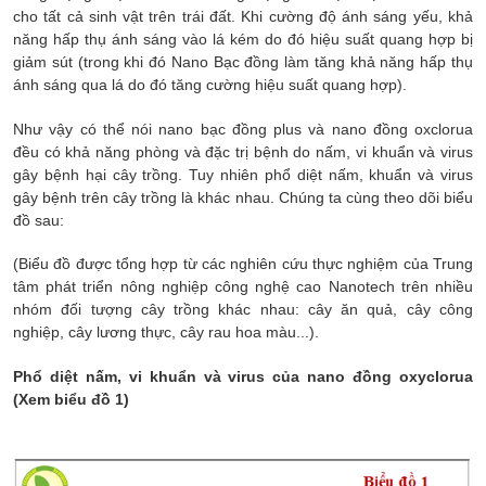
cho tất cả sinh vật trên trái đất. Khi cường độ ánh sáng yếu, khả
năng hấp thụ ánh sáng vào lá kém do đó hiệu suất quang hợp bị
giảm sút (trong khi đó Nano Bạc đồng làm tăng khả năng hấp thụ
ánh sáng qua lá do đó tăng cường hiệu suất quang hợp).
Như vậy có thể nói nano bạc đồng plus và nano đồng oxclorua
đều có khả năng phòng và đặc trị bệnh do nấm, vi khuẩn và virus
gây bệnh hại cây trồng. Tuy nhiên phổ diệt nấm, khuẩn và virus
gây bệnh trên cây trồng là khác nhau. Chúng ta cùng theo dõi biểu
đồ sau:
(Biểu đồ được tổng hợp từ các nghiên cứu thực nghiệm của Trung
tâm phát triển nông nghiệp công nghệ cao Nanotech trên nhiều
nhóm đối tượng cây trồng khác nhau: cây ăn quả, cây công
nghiệp, cây lương thực, cây rau hoa màu...).
Phổ diệt nấm, vi khuẩn và virus của nano đồng oxyclorua
(Xem biểu đồ 1)