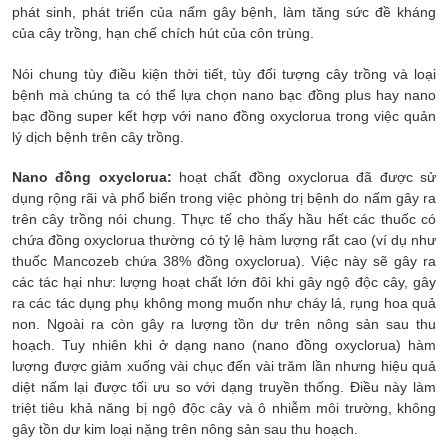
phát sinh, phát triển của nấm gây bệnh, làm tăng sức đề kháng
của cây trồng, hạn chế chích hút của côn trùng.
Nói chung tùy điều kiện thời tiết, tùy đối tượng cây trồng và loại
bệnh mà chúng ta có thể lựa chọn nano bạc đồng plus hay nano
bạc đồng super kết hợp với nano đồng oxyclorua trong việc quản
lý dịch bệnh trên cây trồng.
Nano đồng oxyclorua:
hoạt chất đồng oxyclorua đã được sử
dụng rộng rãi và phổ biến trong việc phòng trị bệnh do nấm gây ra
trên cây trồng nói chung. Thực tế cho thấy hầu hết các thuốc có
chứa đồng oxyclorua thường có tỷ lệ hàm lượng rất cao (ví dụ như
thuốc Mancozeb chứa 38% đồng oxyclorua). Việc này sẽ gây ra
các tác hại như: lượng hoạt chất lớn đôi khi gây ngộ độc cây, gây
ra các tác dụng phụ không mong muốn như cháy lá, rụng hoa quả
non. Ngoài ra còn gây ra lượng tồn dư trên nông sản sau thu
hoạch. Tuy nhiên khi ở dạng nano (nano đồng oxyclorua) hàm
lượng được giảm xuống vài chục đến vài trăm lần nhưng hiệu quả
diệt nấm lại được tối ưu so với dạng truyền thống. Điều này làm
triệt tiêu khả năng bị ngộ độc cây và ô nhiễm môi trường, không
gây tồn dư kim loại nặng trên nông sản sau thu hoạch.