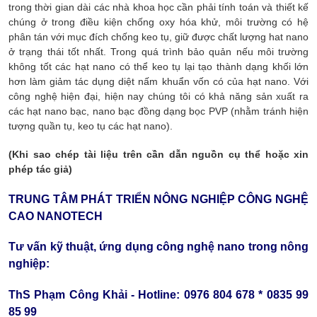
trong thời gian dài các nhà khoa học cần phải tính toán và thiết kế
chúng ở trong điều kiện chống oxy hóa khử, môi trường có hệ
phân tán với mục đích chống keo tụ, giữ được chất lượng hat nano
ở trạng thái tốt nhất. Trong quá trình bảo quản nếu môi trường
không tốt các hạt nano có thể keo tụ lại tạo thành dạng khối lớn
hơn làm giảm tác dụng diệt nấm khuẩn vốn có của hạt nano. Với
công nghệ hiện đại, hiện nay chúng tôi có khả năng sản xuất ra
các hạt nano bạc, nano bạc đồng dạng bọc PVP (nhằm tránh hiện
tượng quần tụ, keo tụ các hạt nano).
(Khi sao chép tài liệu trên cần dẫn nguồn cụ thể hoặc xin
phép tác giả)
TRUNG TÂM PHÁT TRIỂN NÔNG NGHIỆP CÔNG NGHỆ
CAO NANOTECH
Tư vấn kỹ thuật, ứng dụng công nghệ nano trong nông
nghiệp:
ThS Phạm Công Khải - Hotline: 0976 804 678 * 0835 99
85 99