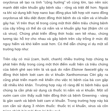
oxyclorua sẽ tạo ra tính "cộng hưởng" vô cùng lớn, tạo nên sức
mạnh diệt nấm khuẩn gây bệnh sâu - rộng và triệt để hơn. Ngoài
ra khi sử dụng kết hợp nano bạc đồng plus kết hợp với nano đồng
oxyclorua sẽ tiêu diệt được đồng thời bệnh do cả nấm và vi khuẩn
gây hại. Vì trên thực tế trong cùng một thời điểm triệu chứng bệnh
của cây trồng có thể do cả nấm và vi khuẩn gây hại (thậm chí có
cả virus). Chúng phát triển đồng thời hoặc xen kẽ nhau, chúng
tương tác hỗ trợ cho nhau và gây bệnh trên cây trồng ở mức độ
nguy hiểm và khó kiểm soát hơn. Có thể dẫn chứng ví dụ một số
trường hợp như:
Trên cây có múi (cam, bưởi, chanh) nhiều trường hợp chúng ta
phát hiện thấy trong cùng một thời điểm xuất hiện cả triệu chứng
của bệnh ghẻ sẹo trên lá và quả do nấm
Elsinoe fawcetti
gây ra
đồng thời bệnh loét cam do vi khuẩn Xanthomonas Citri gây ra
cũng phát triển mạnh mẽ khiến cho việc trị bệnh của bà con gặp
rất nhiều khó khăn. Trrường hợp này rõ ràng để trị bệnh hiệu quả
chúng ta cần phải sử dụng cả thuốc trị nấm và vi khuẩn. Một số
vườn cam còn thấy xuất hiện đồng thời cả bệnh Greening - vàng
lá gân xanh và bệnh loét cam vi khuẩn. Trong trường hợp này bà
con cần sử dụng 3 nhóm thuốc: thuốc trị vi khuẩn, virus và côn