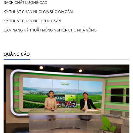
SẠCH CHẤT LƯỢNG CAO
KỸ THUẬT CHĂN NUÔI GIA SÚC GIA CẦM
KỸ THUẬT CHĂN NUÔI THỦY SẢN
CẨM NANG KỸ THUẬT NÔNG NGHIỆP CHO NHÀ NÔNG
QUẢNG CÁO