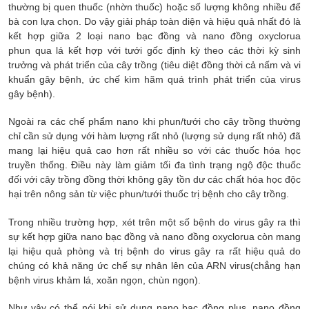
thường bị quen thuốc (nhờn thuốc) hoặc số lượng không nhiều để
bà con lựa chọn. Do vậy giải pháp toàn diện và hiệu quả nhất đó là
kết hợp giữa 2 loại nano bạc đồng và nano đồng oxyclorua
phun qua lá kết hợp với tưới gốc định kỳ theo các thời kỳ sinh
trưởng và phát triển của cây trồng (tiêu diệt đồng thời cả nấm và vi
khuẩn gây bệnh, ức chế kìm hãm quá trình phát triển của virus
gây bệnh).
Ngoài ra các chế phẩm nano khi phun/tưới cho cây trồng thường
chỉ cần sử dụng với hàm lượng rất nhỏ (lượng sử dụng rất nhỏ) đã
mang lại hiệu quả cao hơn rất nhiều so với các thuốc hóa học
truyền thống. Điều này làm giảm tối đa tình trạng ngộ độc thuốc
đối với cây trồng đồng thời không gây tồn dư các chất hóa học độc
hại trên nông sản từ việc phun/tưới thuốc trị bệnh cho cây trồng.
Trong nhiều trường hợp, xét trên một số bệnh do virus gây ra thì
sự kết hợp giữa nano bạc đồng và nano đồng oxyclorua còn mang
lại hiệu quả phòng và trị bệnh do virus gây ra rất hiệu quả do
chúng có khả năng ức chế sự nhân lên của ARN virus(chẳng hạn
bệnh virus khảm lá, xoăn ngọn, chùn ngọn).
Như vậy có thể nói khi sử dụng nano bạc đồng plus, nano đồng