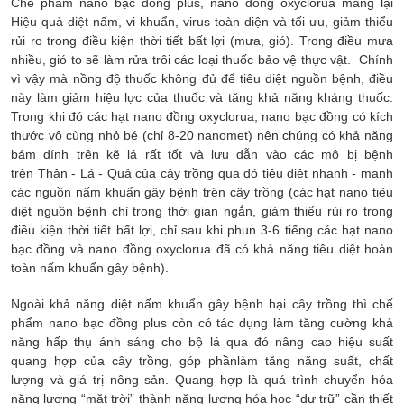
Chế phẩm nano bạc đồng plus, nano đồng oxyclorua mang lại
Hiệu quả diệt nấm, vi khuẩn, virus toàn diện và tối ưu, giảm thiểu
rủi ro trong điều kiện thời tiết bất lợi (mưa, gió). Trong điều mưa
nhiều, gió to sẽ làm rửa trôi các loại thuốc bảo vệ thực vật. Chính
vì vậy mà nồng độ thuốc không đủ để tiêu diệt nguồn bệnh, điều
này làm giảm hiệu lực của thuốc và tăng khả năng kháng thuốc.
Trong khi đó các hạt nano đồng oxyclorua, nano bạc đồng có kích
thước vô cùng nhỏ bé (chỉ 8-20 nanomet) nên chúng có khả năng
bám dính trên kẽ lá rất tốt và lưu dẫn vào các mô bị bệnh
trên Thân - Lá - Quả của cây trồng qua đó tiêu diệt nhanh - mạnh
các nguồn nấm khuẩn gây bệnh trên cây trồng (các hạt nano tiêu
diệt nguồn bệnh chỉ trong thời gian ngắn, giảm thiểu rủi ro trong
điều kiện thời tiết bất lợi, chỉ sau khi phun 3-6 tiếng các hạt nano
bạc đồng và nano đồng oxyclorua đã có khả năng tiêu diệt hoàn
toàn nấm khuẩn gây bệnh).
Ngoài khả năng diệt nấm khuẩn gây bệnh hại cây trồng thì chế
phẩm nano bạc đồng plus còn có tác dụng làm tăng cường khả
năng hấp thụ ánh sáng cho bộ lá qua đó nâng cao hiệu suất
quang hợp của cây trồng, góp phầnlàm tăng năng suất, chất
lượng và giá trị nông sản. Quang hợp là quá trình chuyển hóa
năng lượng “mặt trời” thành năng lượng hóa học “dự trữ” cần thiết