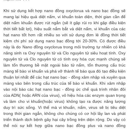
Khi sử dụng kết hợp nano đồng oxyclorua và nano bạc đồng sẽ
mang lại hiệu quả diệt nấm, vi khuẩn toàn diện, thời gian cần để
diệt nấm khuẩn được rút ngắn (sẽ ít gặp rủi ro khi gặp điều kiện
thời tiết bất lợi), hiệu suất nắm bắt và diệt nấm, vi khuẩn của các
hạt nano tốt hơn rất nhiều so với sử dụng đơn lẻ đồng thời tiết
kiệm chi phí sử dụng nano bạc đồng tới 20-30%. Có được điều
này là do Nano đồng oxyclorua trong môi trường tự nhiên có khả
năng sinh ra Oxy nguyên tử và Clo nguyên tử siêu hoạt tính. Oxy
nguyên tử và Clo nguyên tử có tính oxy hóa cực mạnh chúng sẽ
làm tổn thương bề mặt ngoài bào tử nấm, tổn thương cấu trúc
màng tế bào vi khuẩn và phá vỡ thành tế bào qua đó tạo điều kiện
thuận lợi nhất để các hạt nano bạc - đồng xâm nhập và xuyên qua
màng vào bên trong cấu trúc của tế bào vi khuẩn. Khi xâm nhập
vào nội bào các hạt nano bạc - đồng ức chế quá trình nhân đôi
của ADN( hoặc ARN của virus), vô hiệu hóa các enzym quan trọng
và làm cho vi khuẩn(hoặc virus) không tạo ra được năng lượng
duy trì sức sống. Vì thế mà vi khuẩn, nấm, virus sẽ bị tiêu diệt
trong thời gian ngắn, không cho chúng có cơ hội lây lan và phát
triển thành dịch bệnh gây hại cây trồng trên diện rộng. Do vậy có
thể nói sự kết hợp giữa nano bạc đồng plus và nano đồng