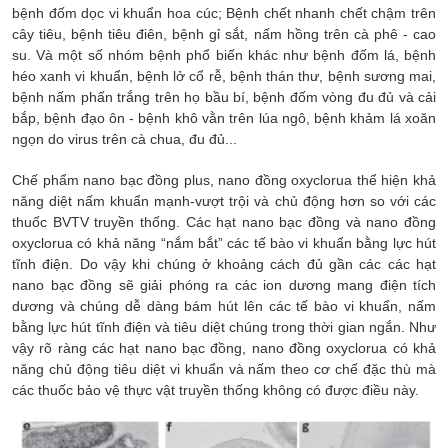
bệnh đốm dọc vi khuẩn hoa cúc; Bệnh chết nhanh chết chậm trên
cây tiêu, bệnh tiêu điên, bệnh gỉ sắt, nấm hồng trên cà phê - cao
su. Và một số nhóm bệnh phổ biến khác như bệnh đốm lá, bệnh
héo xanh vi khuẩn, bệnh lở cổ rễ, bệnh thán thư, bệnh sương mai,
bệnh nấm phấn trắng trên họ bầu bí, bệnh đốm vòng đu đủ và cải
bắp, bệnh đạo ôn - bệnh khô vằn trên lúa ngô, bệnh khảm lá xoăn
ngọn do virus trên cà chua, đu đủ...
Chế phẩm nano bạc đồng plus, nano đồng oxyclorua thể hiện khả
năng diệt nấm khuẩn mạnh-vượt trội và chủ động hơn so với các
thuốc BVTV truyền thống. Các hạt nano bạc đồng và nano đồng
oxyclorua có khả năng “nắm bắt” các tế bào vi khuẩn bằng lực hút
tĩnh điện. Do vậy khi chúng ở khoảng cách đủ gần các các hạt
nano bạc đồng sẽ giải phóng ra các ion dương mang điện tích
dương và chúng dễ dàng bám hút lên các tế bào vi khuẩn, nấm
bằng lực hút tĩnh điện và tiêu diệt chúng trong thời gian ngắn. Như
vậy rõ ràng các hạt nano bạc đồng, nano đồng oxyclorua có khả
năng chủ động tiêu diệt vi khuẩn và nấm theo cơ chế đặc thù mà
các thuốc bảo vệ thực vật truyền thống không có được điều này.