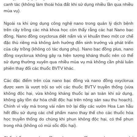
canh tác (không làm thoái hóa đất khi sử dụng nhiều lần qua nhiều
mùa vụ).
Ngoài ra khi ứng dụng công nghệ nano trong quản lý dịch bệnh
trên cây trồng các nhà khoa học còn thấy rằng các hạt Nano bạc
đồng, Nano đồng oxyclorua diệt nấm và vi khuẩn theo một cơ chế
đặc thù riêng mà không ảnh hưởng đến sinh trưởng và phát triển
của cây trồng (không có tác dụng phụ). Nano bạc đồng plus, nano
đồng oxyclorua không gây ra hiện tượng kháng thuốc nên có thể
sử dụng thường xuyên qua nhiều mùa vụ mà không cần phải luân
phiên thay đổi các thuốc BVTV khác.
Các đặc điểm trên của nano bạc đồng và nano đồng oxyclorua
được xem là vượt trội so với các thuốc BVTV truyền thống (vừa
không độc hại, vừa không kháng thuốc lại an toàn khi sử dụng,
không gây tồn dư hóa chất độc hại trên nông sản sau thu hoạch).
Chính vì vậy mà trong vài năm trở lại đây các vườn Hoa Lan hầu
hết đều sử dụng các chế phẩm nano thay thế cho các thuốc hóa
học truyền thống do chúng khi phun không độc hại, có thể phun
trong nhà (không có mùi sốc độc hại).