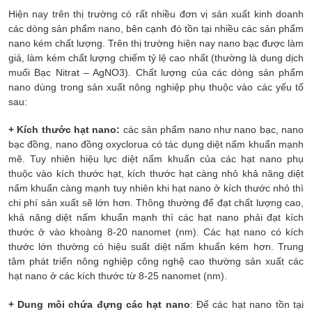
Hiện nay trên thị trường có rất nhiều đơn vị sản xuất kinh doanh
các dòng sản phẩm nano, bên cạnh đó tồn tại nhiều các sản phẩm
nano kém chất lượng. Trên thị trường hiện nay nano bạc được làm
giả, làm kém chất lượng chiếm tỷ lệ cao nhất (thường là dung dịch
muối Bạc Nitrat – AgNO3). Chất lượng của các dòng sản phẩm
nano dùng trong sản xuất nông nghiệp phụ thuộc vào các yếu tố
sau:
+ Kích thước hạt nano:
các sản phẩm nano như nano bạc, nano
bạc đồng, nano đồng oxyclorua có tác dụng diệt nấm khuẩn mạnh
mẽ. Tuy nhiên hiệu lực diệt nấm khuẩn của các hạt nano phụ
thuộc vào kích thước hạt, kích thước hạt càng nhỏ khả năng diệt
nấm khuẩn càng mạnh tuy nhiên khi hạt nano ở kích thước nhỏ thì
chi phí sản xuất sẽ lớn hơn. Thông thường để đạt chất lượng cao,
khả năng diệt nấm khuẩn mạnh thì các hạt nano phải đạt kích
thước ở vào khoàng 8-20 nanomet (nm). Các hạt nano có kích
thước lớn thường có hiệu suất diệt nấm khuẩn kém hơn. Trung
tâm phát triển nông nghiệp công nghệ cao thường sản xuất các
hạt nano ở các kích thước từ 8-25 nanomet (nm).
+ Dung môi chứa đựng các hạt nano
: Để các hạt nano tồn tại