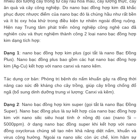
nhiều đối tượng cây trồng từ cây rau hoa màu, cây lượng thực, cây
ăn quả và cây công nghiệp. Do nano bạc đồng hợp kim đã khắc
phục được nhược điểm của nano bạc đó là chúng hầu như rất bền
và ít bị oxy hóa khử trong điều kiện tự nhiên ngoài đồng ruộng.
Hiện nay Trung tâm phát triển nông nghiệp công nghệ cao đã
nghiên cứu và thực nghiệm thành công 2 loại nano bạc đồng hợp
kim dạng tích hợp:
Dạng 1
: nano bạc đồng hợp kim plus (gọi tắt là nano Bạc Đồng
Plus). Nano bạc đồng plus bao gồm các hạt nano bạc đồng hợp
kim (Ag-Cu) kết hợp với nano canxi và nano kẽm.
Tác dụng cơ bản: Phòng trị bệnh do nấm khuẩn gây ra đồng thời
nâng cao sức đề kháng cho cây trồng, giúp cây trồng chống đổ
ngã (bổ sung dinh dưỡng trung vi lượng: Canxi và kẽm).
Dạng 2
: Nano bạc đồng hợp kim super (gọi tắt là nano Bạc Đồng
Super). Nano bạc đồng plus là sự kết hợp của nano bạc đồng hợp
kim với nano silic siêu hoạt tính ở nồng độ cao (nano Si –
5000ppm). ở dạng nano bạc đồng super khi kết hợp với nano
đồng oxyclorua chúng sẽ tạo nên khả năng diệt nấm, khuẩn và
virus cộng hưởng. Ngoài ra nano silic còn ức chế, kìm hãm sự