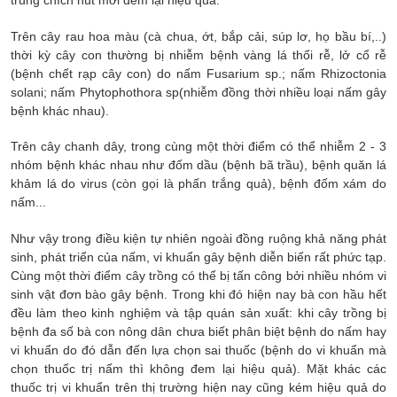
trùng chích hút mới đem lại hiệu quả.
Trên cây rau hoa màu (cà chua, ớt, bắp cải, súp lơ, họ bầu bí,..)
thời kỳ cây con thường bị nhiễm bệnh vàng lá thối rễ, lở cổ rễ
(bệnh chết rạp cây con) do nấm Fusarium sp.; nấm Rhizoctonia
solani; nấm Phytophothora sp(nhiễm đồng thời nhiều loại nấm gây
bệnh khác nhau).
Trên cây chanh dây, trong cùng một thời điểm có thể nhiễm 2 - 3
nhóm bệnh khác nhau như đốm dầu (bệnh bã trầu), bệnh quăn lá
khảm lá do virus (còn gọi là phấn trắng quả), bệnh đốm xám do
nấm...
Như vậy trong điều kiện tự nhiên ngoài đồng ruộng khả năng phát
sinh, phát triển của nấm, vi khuẩn gây bệnh diễn biến rất phức tạp.
Cùng một thời điểm cây trồng có thể bị tấn công bởi nhiều nhóm vi
sinh vật đơn bào gây bệnh. Trong khi đó hiện nay bà con hầu hết
đều làm theo kinh nghiệm và tập quán sản xuất: khi cây trồng bị
bệnh đa số bà con nông dân chưa biết phân biệt bệnh do nấm hay
vi khuẩn do đó dẫn đến lựa chọn sai thuốc (bệnh do vi khuẩn mà
chọn thuốc trị nấm thì không đem lại hiệu quả). Mặt khác các
thuốc trị vi khuẩn trên thị trường hiện nay cũng kém hiệu quả do