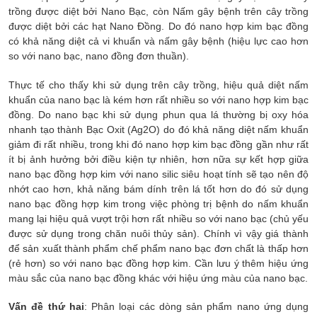
trồng được diệt bởi Nano Bạc, còn Nấm gây bệnh trên cây trồng
được diệt bởi các hạt Nano Đồng. Do đó nano hợp kim bạc đồng
có khả năng diệt cả vi khuẩn và nấm gây bệnh (hiệu lực cao hơn
so với nano bạc, nano đồng đơn thuần).
Thực tế cho thấy khi sử dụng trên cây trồng, hiệu quả diệt nấm
khuẩn của nano bạc là kém hơn rất nhiều so với nano hợp kim bạc
đồng. Do nano bạc khi sử dụng phun qua lá thường bị oxy hóa
nhanh tạo thành Bạc Oxit (Ag2O) do đó khả năng diệt nấm khuẩn
giảm đi rất nhiều, trong khi đó nano hợp kim bạc đồng gần như rất
ít bị ảnh hưởng bởi điều kiện tự nhiên, hơn nữa sự kết hợp giữa
nano bạc đồng hợp kim với nano silic siêu hoạt tính sẽ tạo nên độ
nhớt cao hơn, khả năng bám dính trên lá tốt hơn do đó sử dụng
nano bạc đồng hợp kim trong việc phòng trị bệnh do nấm khuẩn
mang lại hiệu quả vượt trội hơn rất nhiều so với nano bạc (chủ yếu
được sử dụng trong chăn nuôi thủy sản). Chính vì vậy giá thành
để sản xuất thành phẩm chế phẩm nano bạc đơn chất là thấp hơn
(rẻ hơn) so với nano bạc đồng hợp kim. Cần lưu ý thêm hiệu ứng
màu sắc của nano bạc đồng khác với hiệu ứng màu của nano bạc.
Vấn đề thứ hai
: Phân loại các dòng sản phẩm nano ứng dụng