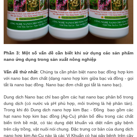
Phần 3: Một số vấn đề cần biết khi sử dụng các sản phẩm
nano ứng dụng trong sản xuất nông nghiệp
Vấn đề thứ nhất
: Chúng ta cần phân biệt nano bạc đồng hợp kim
với nano bạc đơn chất (dạng nano hợp kim giữa bạc và đồng - gọi
tắt là nano bạc đồng. Nano bạc đơn chất gọi tắt là nano bạc).
Dung dịch Nano bạc chỉ bao gồm các hạt nano bạc phân bố trong
dung dịch (có nước và pH phù hợp, môi trường là hệ phân tán).
Trong khi đó Dung dịch nano hợp kim Bạc - Đồng bao gồm các
hạt nano hợp kim bạc đồng (Ag-Cu) phân bố đều trong các chất
biến tính bề mặt, có tác dụng diệt khuẩn và diệt nấm gây bệnh
trên cây trồng, vật nuôi nói chung. Đặc trưng cơ bản của dung dịch
nano hợp kim Ag-Cu này là các Vi Khuẩn có hại gây bệnh trên cây