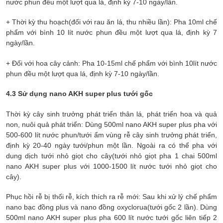
nước phun đều một lượt qua lá, định kỳ 7-10 ngày/lần.
+ Thời kỳ thu hoạch(đối với rau ăn lá, thu nhiều lần): Pha 10ml chế
phẩm với bình 10 lít nước phun đều một lượt qua lá, định kỳ 7
ngày/lần.
+ Đối với hoa cây cảnh: Pha 10-15ml chế phẩm với bình 10lít nước
phun đều một lượt qua lá, định kỳ 7-10 ngày/lần.
4.3 Sử dụng nano AKH super plus tưới gốc
Thời kỳ cây sinh trưởng phát triển thân lá, phát triển hoa và quả
non, nuôi quả phát triển: Dùng 500ml nano AKH super plus pha với
500-600 lít nước phun/tưới ẩm vùng rễ cây sinh trưởng phát triển,
định kỳ 20-40 ngày tưới/phun một lần. Ngoài ra có thể pha với
dung dịch tưới nhỏ giọt cho cây(tưới nhỏ giọt pha 1 chai 500ml
nano AKH super plus với 1000-1500 lít nước tưới nhỏ giọt cho
cây).
Phục hồi rễ bị thối rễ, kích thích ra rễ mới: Sau khi xử lý chế phẩm
nano bạc đồng plus và nano đồng oxyclorua(tưới gốc 2 lần). Dùng
500ml nano AKH super plus pha 600 lít nước tưới gốc liên tiếp 2