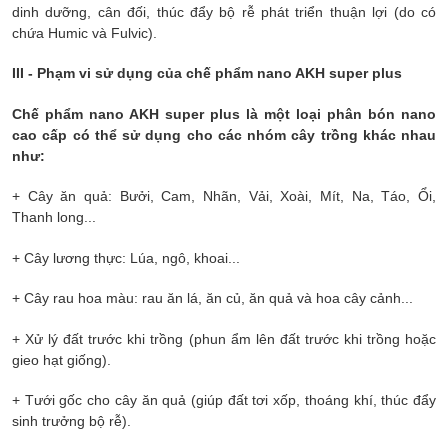
dinh dưỡng, cân đối, thúc đẩy bộ rễ phát triển thuận lợi (do có
chứa Humic và Fulvic).
II
I
- Phạm vi sử dụng
của chế phẩm nano AKH super plus
Chế phẩm nano AKH super plus là một loại phân bón nano
cao cấp có thể sử dụng cho các nhóm cây trồng khác nhau
như:
+ Cây ăn quả: Bưởi, Cam, Nhãn, Vải, Xoài, Mít, Na, Táo, Ổi,
Thanh long...
+ Cây lương thực: Lúa, ngô, khoai...
+ Cây rau hoa màu: rau ăn lá, ăn củ, ăn quả và hoa cây cảnh...
+ Xử lý đất trước khi trồng (phun ẩm lên đất trước khi trồng hoặc
gieo hạt giống).
+ Tưới gốc cho cây ăn quả (giúp đất tơi xốp, thoáng khí, thúc đẩy
sinh trưởng bộ rễ).