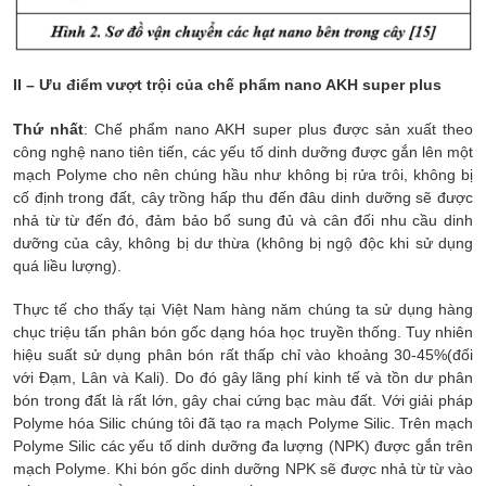
II – Ưu điểm vượt trội của chế phẩm nano AKH super plus
Thứ nhất
: Chế phẩm nano AKH super plus được sản xuất theo
công nghệ nano tiên tiến, các yếu tố dinh dưỡng được gắn lên một
mạch Polyme cho nên chúng hầu như không bị rửa trôi, không bị
cố định trong đất, cây trồng hấp thu đến đâu dinh dưỡng sẽ được
nhả từ từ đến đó, đảm bảo bổ sung đủ và cân đối nhu cầu dinh
dưỡng của cây, không bị dư thừa (không bị ngộ độc khi sử dụng
quá liều lượng).
Thực tế cho thấy tại Việt Nam hàng năm chúng ta sử dụng hàng
chục triệu tấn phân bón gốc dạng hóa học truyền thống. Tuy nhiên
hiệu suất sử dụng phân bón rất thấp chỉ vào khoảng 30-45%(đối
với Đạm, Lân và Kali). Do đó gây lãng phí kinh tế và tồn dư phân
bón trong đất là rất lớn, gây chai cứng bạc màu đất. Với giải pháp
Polyme hóa Silic chúng tôi đã tạo ra mạch Polyme Silic. Trên mạch
Polyme Silic các yếu tố dinh dưỡng đa lượng (NPK) được gắn trên
mạch Polyme. Khi bón gốc dinh dưỡng NPK sẽ được nhả từ từ vào