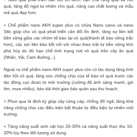
quả, tăng độ ngọt tự nhiên cho quả, nâng cao chất lượng và mẫu
mã quả đẹp hơn.
+ Chế phẩm
nano AKH super plus
có chứa
Nano canxi và nano
Silic
giúp cho vỏ quả phát triển cân đối ổn định, tăng sự liên kết
bền vững giữa các nhóm tế bào tại vỏ quả(thành tế bào vững trắc
hơn), các sợi liên bào kết nối với nhau theo trật tự bền vững khó
phá hủy do đó hạn chế tình trạng nứt vỏ quả trên cây ăn quả
(Nhãn, Vải, Cam đường,..).
Ngoài ra chế phẩm
nano AKH super plus
còn có tác dụng tăng tính
đàn hồi vỏ quả, tăng sức chống chịu của tế bào vỏ quả trước các
tác động cực đoan từ môi trường (cường độ ánh sáng mạnh, gió
lớn, mưa nhiều), kéo dài thời gian bảo quản sau thu hoạch.
+ Phun qua lá định kỳ giúp cây cứng cáp, chống đổ ngã, tăng khả
năng chống chịu các điều kiện bất thuận từ điều kiện tự nhiên môi
trường.
+ Tăng năng suất sinh vật học 20-30% và năng suất thực thu 10-
20% tùy theo đối tượng sử dụng.