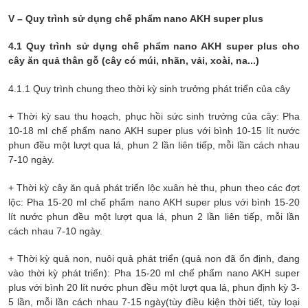
V – Quy trình sử dụng chế phẩm
nano AKH super plus
4.1 Quy trình sử dụng chế phẩm
nano AKH super plus
cho
cây ăn quả thân gỗ (cây có múi, nhãn, vải, xoài, na...)
4.1.1 Quy trình chung theo thời kỳ sinh trưởng phát triển của cây
+ Thời kỳ sau thu hoạch, phục hồi sức sinh trưởng của cây: Pha
10-18 ml chế phẩm
nano AKH super plus
với bình 1
0
-15 lít nước
phun đều một lượt qua lá, phun 2 lần liên tiếp, mỗi lần cách nhau
7-10 ngày.
+ Thời kỳ cây ăn quả phát triển lộc xuân hè thu, phun theo các đợt
lộc: Pha 15-20 ml chế phẩm
nano AKH super plus
với bình 15-20
lít nước phun đều một lượt qua lá, phun 2 lần liên tiếp, mỗi lần
cách nhau 7-10 ngày.
+ Thời kỳ quả non, nuôi quả phát triển (quả non đã ổn định, đang
vào thời kỳ phát triển): Pha 15-20 ml chế phẩm
nano AKH super
plus
với bình 20 lít nước phun đều một lượt qua lá, phun định kỳ 3-
5 lần, mỗi lần cách nhau 7-15 ngày(tùy điều kiện thời tiết, tùy loại