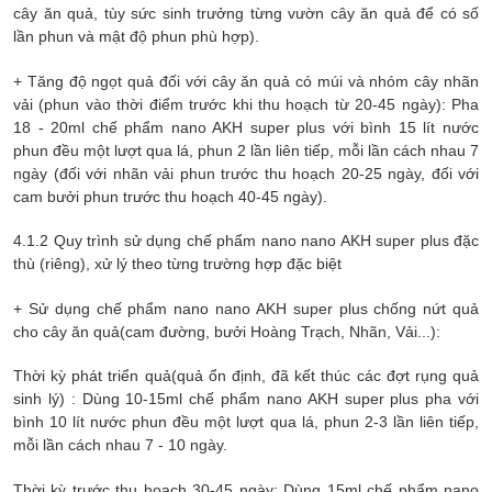
cây ăn quả, tùy sức sinh trưởng từng vườn cây ăn quả để có số
lần phun và mật độ phun phù hợp).
+ Tăng độ ngọt quả đối với cây ăn quả có múi và nhóm cây nhãn
vải (phun vào thời điểm trước khi thu hoạch từ 20-45 ngày): Pha
18 - 20ml chế phẩm
nano AKH super plus
với bình 15 lít nước
phun đều một lượt qua lá, phun 2 lần liên tiếp, mỗi lần cách nhau 7
ngày (đối với nhãn vải phun trước thu hoạch 20-25 ngày, đối với
cam bưởi phun trước thu hoạch 40-45 ngày).
4.1.2 Quy trình sử dụng chế phẩm nano
nano AKH super plus
đặc
thù (riêng), xử lý theo từng trường hợp đặc biệt
+ Sử dụng chế phẩm nano
nano AKH super plus
chống nứt quả
cho cây ăn quả(cam đường, bưởi Hoàng Trạch, Nhãn, Vải...):
Thời kỳ phát triển quả(quả ổn định, đã kết thúc các đợt rụng quả
sinh lý) : Dùng 10-15ml chế phẩm
nano AKH super plus
pha với
bình 10 lít nước phun đều một lượt qua lá, phun 2-3 lần liên tiếp,
mỗi lần cách nhau 7 - 10 ngày.
Thời kỳ trước thu hoạch 30-45 ngày: Dùng 15ml chế phẩm
nano