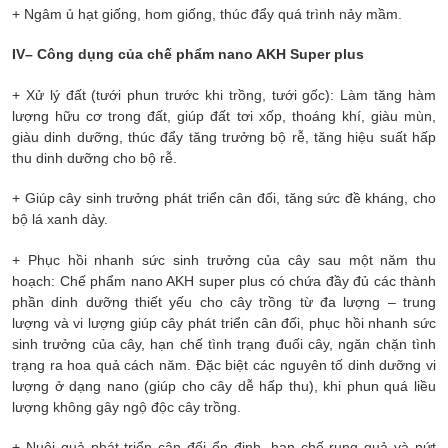
+ Ngâm ủ hạt giống, hom giống, thúc đẩy quá trình nảy mầm.
I
V
– Công dụng của chế phẩm
nano
AKH S
uper
plus
+ Xử lý đất (tưới phun trước khi trồng, tưới gốc): Làm tăng hàm
lượng hữu cơ trong đất, giúp đất tơi xốp, thoáng khí, giàu mùn,
giàu dinh dưỡng, thúc đẩy tăng trưởng bộ rễ, tăng hiệu suất hấp
thu dinh dưỡng cho bộ rễ.
+ Giúp cây sinh trưởng phát triển cân đối, tăng sức đề kháng, cho
bộ lá xanh dày.
+ Phục hồi nhanh sức sinh trưởng của cây sau một năm thu
hoạch: Chế phẩm
nano AKH super plus
có chứa đầy đủ các thành
phần dinh dưỡng thiết yếu cho cây trồng từ đa lượng – trung
lượng và vi lượng giúp cây phát triển cân đối, phục hồi nhanh sức
sinh trưởng của cây, hạn chế tình trạng đuối cây, ngăn chặn tình
trạng ra hoa quả cách năm. Đặc biệt các nguyên tố dinh dưỡng vi
lượng ở dạng nano (giúp cho cây dễ hấp thu), khi phun quá liều
lượng không gây ngộ độc cây trồng.
+ Nuôi quả phát triển cân đối ổn định, hạn chế rụng quả và nứt