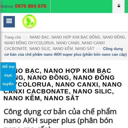
0976 804 678
Hotline:
Trang chủ
—›
NANO BẠC, NANO HỢP KIM BẠC ĐỒNG, NANO ĐỒNG,
NANO ĐỒNG OXYCOLORUA, NANO CANXI, NANO CANXI
CACBONATE, NANO SILIC, NANO KẼM, NANO SẮT
—›
Công dụng
cơ bản của chế phẩm nano AKH super plus (phân bón nano cao cấp)
Hỗ trợ
NANO BẠC, NANO HỢP KIM BẠC
trực
ĐỒNG, NANO ĐỒNG, NANO ĐỒNG
OXYCOLORUA, NANO CANXI, NANO
tuyến
CANXI CACBONATE, NANO SILIC,
NANO KẼM, NANO SẮT
Công dụng cơ bản của chế phẩm
nano AKH super plus (phân bón