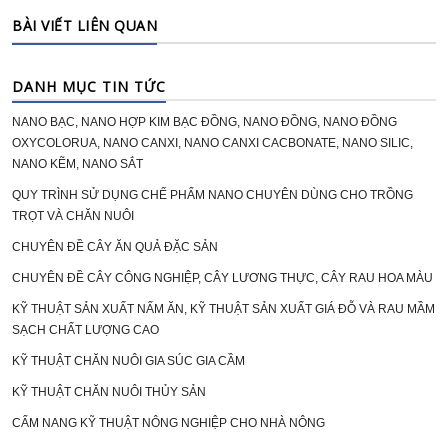
BÀI VIẾT LIÊN QUAN
DANH MỤC TIN TỨC
NANO BẠC, NANO HỢP KIM BẠC ĐỒNG, NANO ĐỒNG, NANO ĐỒNG
OXYCOLORUA, NANO CANXI, NANO CANXI CACBONATE, NANO SILIC,
NANO KẼM, NANO SẮT
QUY TRÌNH SỬ DỤNG CHẾ PHẨM NANO CHUYÊN DÙNG CHO TRỒNG
TRỌT VÀ CHĂN NUÔI
CHUYÊN ĐỀ CÂY ĂN QUẢ ĐẶC SẢN
CHUYÊN ĐỀ CÂY CÔNG NGHIỆP, CÂY LƯƠNG THỰC, CÂY RAU HOA MÀU
KỸ THUẬT SẢN XUẤT NẤM ĂN, KỸ THUẬT SẢN XUẤT GIÁ ĐỖ VÀ RAU MẦM
SẠCH CHẤT LƯỢNG CAO
KỸ THUẬT CHĂN NUÔI GIA SÚC GIA CẦM
KỸ THUẬT CHĂN NUÔI THỦY SẢN
CẨM NANG KỸ THUẬT NÔNG NGHIỆP CHO NHÀ NÔNG