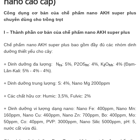
nano cao cấp)
Công dụng cơ bản của chế phẩm nano AKH super plus
chuyên dùng cho trồng trọt
I – Thành phần cơ bản của chế phẩm
nano AKH super plus
Chế phẩm nano AKH super plus bao gồm đầy đủ các nhóm dinh
dưỡng thiết yếu cho cây:
+ Dinh dưỡng đa lượng:
N
: 5%, P
2
O
5
: 4%, K
O
: 4%
(Đạm-
ts
ht
2
hh
Lân-Kali: 5% - 4% - 4%).
+ Dinh dưỡng trung lượng:
S: 4%,
Nano Mg 2000ppm
+ Các chất hữu cơ:
Humic:
3,5
%, Fulvic: 2%
+ Dinh dưỡng vi lượng dạng nano:
Nano Fe: 400ppm, Nano Mn:
160ppm, Nano Cu: 460ppm, Nano Zn:
7
00ppm, Bo: 400ppm, Mo:
50ppm, Co: 40ppm, PVP: 3000ppm,
Nano Silic 5000ppm,
pH: 5,
nước cất vừa đủ.