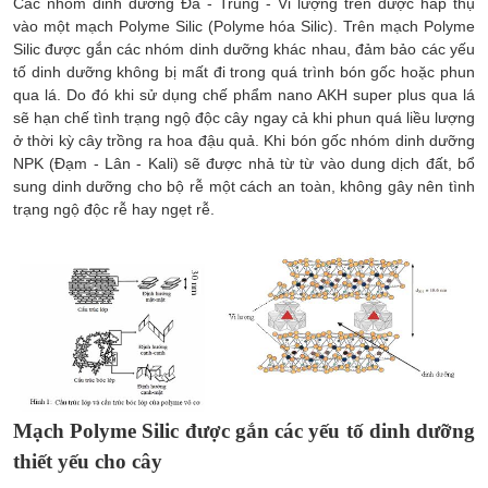
Các nhóm dinh dưỡng Đa - Trung - Vi lượng trên được hấp thụ
vào một mạch Polyme Silic (Polyme hóa Silic). Trên mạch Polyme
Silic được gắn các nhóm dinh dưỡng khác nhau, đảm bảo các yếu
tố dinh dưỡng không bị mất đi trong quá trình bón gốc hoặc phun
qua lá. Do đó khi sử dụng chế phẩm nano AKH super plus qua lá
sẽ hạn chế tình trạng ngộ độc cây ngay cả khi phun quá liều lượng
ở thời kỳ cây trồng ra hoa đậu quả. Khi bón gốc nhóm dinh dưỡng
NPK (Đạm - Lân - Kali) sẽ được nhả từ từ vào dung dịch đất, bổ
sung dinh dưỡng cho bộ rễ một cách an toàn, không gây nên tình
trạng ngộ độc rễ hay ngẹt rễ.
Mạch Polyme Silic được gắn các yếu tố dinh dưỡng
thiết yếu cho cây