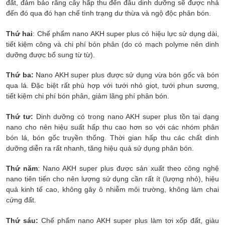
đất, đảm bảo rằng cây hấp thu đến đâu dinh dưỡng sẽ được nhả
đến đó qua đó hạn chế tình trạng dư thừa và ngộ độc phân bón.
Thứ hai
: Chế phẩm nano AKH super plus có hiệu lực sử dụng dài,
tiết kiệm công và chi phí bón phân (do có mạch polyme nên dinh
dưỡng được bổ sung từ từ).
Thứ ba:
Nano AKH super plus được sử dụng vừa bón gốc và bón
qua lá. Đặc biệt rất phù hợp với tưới nhỏ giọt, tưới phun sương,
tiết kiệm chi phí bón phân, giảm lãng phí phân bón.
Thứ tư:
Dinh dưỡng có trong nano AKH super plus tồn tại dạng
nano cho nên hiệu suất hấp thu cao hơn so với các nhóm phân
bón lá, bón gốc truyền thống. Thời gian hấp thu các chất dinh
dưỡng diễn ra rất nhanh, tăng hiệu quả sử dụng phân bón.
Thứ năm
: Nano AKH super plus được sản xuất theo công nghệ
nano tiên tiến cho nên lượng sử dụng cần rất ít (lượng nhỏ), hiệu
quả kinh tế cao, không gây ô nhiễm môi trường, không làm chai
cứng đất.
Thứ sáu:
Chế phẩm nano AKH super plus làm tơi xốp đất, giàu