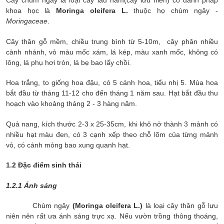
Cây chùm ngây là loại cây lâu năm(cây lưu niên) có danh pháp
khoa học là
Moringa oleifera L.
thuộc họ chùm ngây -
Moringaceae
.
Cây thân gỗ mềm, chiều trung bình từ 5-10m, cây phân nhiều
cành nhánh, vỏ màu mốc xám, lá kép, màu xanh mốc, không có
lông, lá phụ hơi tròn, lá bẹ bao lấy chồi.
Hoa trắng, to giống hoa đậu, có 5 cánh hoa, tiểu nhị 5. Mùa hoa
bắt đầu từ tháng 11-12 cho đến tháng 1 năm sau. Hạt bắt đầu thu
hoạch vào khoảng tháng 2 - 3 hàng năm.
Quả nang, kích thước 2-3 x 25-35cm, khi khô nở thành 3 mảnh có
nhiều hạt màu đen, có 3 cạnh xếp theo chỗ lõm của từng mảnh
vỏ, có cánh mỏng bao xung quanh hạt.
1.2 Đặc điểm sinh thái
1.2.1 Ánh sáng
Chùm ngây
(Moringa oleifera L.)
là loại cây thân gỗ lưu
niên nên rất ưa ánh sáng trực xạ. Nếu vườn trồng thông thoáng,