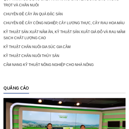
TRỌT VÀ CHĂN NUÔI
CHUYÊN ĐỀ CÂY ĂN QUẢ ĐẶC SẢN
CHUYÊN ĐỀ CÂY CÔNG NGHIỆP, CÂY LƯƠNG THỰC, CÂY RAU HOA MÀU
KỸ THUẬT SẢN XUẤT NẤM ĂN, KỸ THUẬT SẢN XUẤT GIÁ ĐỖ VÀ RAU MẦM
SẠCH CHẤT LƯỢNG CAO
KỸ THUẬT CHĂN NUÔI GIA SÚC GIA CẦM
KỸ THUẬT CHĂN NUÔI THỦY SẢN
CẨM NANG KỸ THUẬT NÔNG NGHIỆP CHO NHÀ NÔNG
QUẢNG CÁO