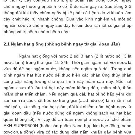
Ở thời kỳ cây con(vườn ươm, giai đoạn sau trồng 30-50 ngày)
chùm ngây thường bị bệnh lở cổ rễ do nấm gây ra. Sau trồng 2-3
tháng đôi khi thấy chùm ngây bị kế phát cả bệnh do vi khuẩn làm
cây chết héo rũ nhanh chóng. Dựa vào kinh nghiệm và một số
nghiên cứu về chùm ngây sau đây tôi xin đưa ra một số giải pháp
phòng và trị bệnh nhóm bệnh này.
2.1 Ngâm hạt giống (phòng bệnh ngay từ giai đoạn đầu)
Ngâm hạt giống với nước 2 sôi 3 lạnh (2 lít nước sôi, 3 lít
nước lạnh) trong thời gian 18-24h. Thời gian ngâm hạt với nước là
vừa đủ để hạt ngậm nước, không nên ngâm quá dài. Trong quá
trình ngâm hạt hút nước để thực hiện các phản ứng thủy phân
cung cấp năng lượng cho quá trình nảy mầm sau này. Nếu hạt
ngâm chưa đủ lâu thì hạt nảy mầm không đều, mầm nhỏ, thân
mầm phát triển chậm. Nếu ngâm quá dài, hạt bị hô hấp yếm khí
sản sinh ra các chất hữu cơ trung gian(acid hữu cơ) làm mầm hạt
chết yểu, sức sống của hạt giảm, đôi khi nhiễm nấm bệnh ngay từ
giai đoạn đầu (nếu nước dùng để ngâm không sạch và hạt bảo
quản không tốt). Vì vậy để an toàn nên pha nước với chế phẩm
AKH SUPER500N (hoặc sản phẩm Nano hợp kim bạc đồng, nano
oxyclorua đồng) vừa có tác dụng diệt nấm khuẩn gây bệnh vừa