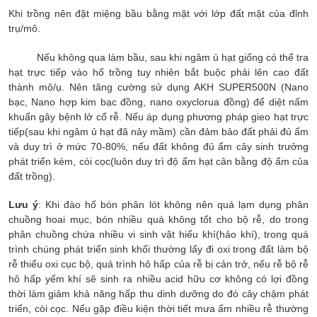
Khi trồng nên đặt miệng bầu bằng mặt với lớp đất mặt của đỉnh
trụ/mô.
Nếu không qua làm bầu, sau khi ngâm ủ hạt giống có thể tra
hạt trực tiếp vào hố trồng tuy nhiên bắt buộc phải lên cao đất
thành mô/ụ. Nên tăng cường sử dụng AKH SUPER500N (Nano
bạc, Nano hợp kim bạc đồng, nano oxyclorua đồng) để diệt nấm
khuẩn gây bệnh lở cổ rễ. Nếu áp dụng phương pháp gieo hạt trực
tiếp(sau khi ngâm ủ hạt đã nảy mầm) cần đảm bảo đất phải đủ ẩm
và duy trì ở mức 70-80%, nếu đất không đủ ẩm cây sinh trưởng
phát triển kém, còi cọc(luôn duy trì độ ẩm hạt cân bằng độ ẩm của
đất trồng).
Lưu ý
: Khi đào hố bón phân lót không nên quá lạm dụng phân
chuồng hoai mục, bón nhiều quá không tốt cho bộ rễ, do trong
phân chuồng chứa nhiều vi sinh vật hiếu khí(hảo khí), trong quá
trình chúng phát triển sinh khối thường lấy đi oxi trong đất làm bộ
rễ thiếu oxi cục bộ, quá trình hô hấp của rễ bị cản trở, nếu rễ bộ rễ
hô hấp yếm khí sẽ sinh ra nhiều acid hữu cơ không có lợi đồng
thời làm giảm khả năng hấp thu dinh dưỡng do đó cây chậm phát
triển, còi cọc. Nếu gặp điều kiện thời tiết mưa ẩm nhiều rễ thường