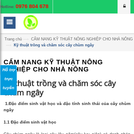
0976 804 678
Hotline:
Trang chủ
—›
CẨM NANG KỸ THUẬT NÔNG NGHIỆP CHO NHÀ NÔNG
—›
Kỹ thuật trồng và chăm sóc cây chùm ngây
CẨM NANG KỸ THUẬT NÔNG
NGHIỆP CHO NHÀ NÔNG
Hỗ trợ
trực
Kỹ thuật trồng và chăm sóc cây
tuyến
chùm ngây
1.Đặc điểm sinh vật học và đặc tính sinh thái của cây chùm
ngây
1.1 Đặc điểm sinh vật học