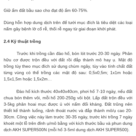
Giữ ẩm đất bầu sao cho đạt độ ẩm 60-75%.
Dùng hỗn hợp dung dịch trên để tưới mục đích là tiêu diệt các loại
nấm gây bệnh lở cổ rễ, thối rễ ngay từ giai đoạn khởi phát.
2.4 Kỹ thuật trồng
Trước khi trồng cần đào hố, bón lót trước 20-30 ngày. Phân
hữu cơ được trộn đều với đất rồi đắp thành mô hay ụ. Mật độ
trồng tùy theo mục đích sử dụng chùm ngây, tùy vào tính chất đất
từng vùng có thể trồng các mật độ sau: 0,5x0,5m; 1x1m hoặc
1,5x1,5m hoặc 1,5x2m…
Đào hố kích thước 40x40x40cm, phơi hố 7-10 ngày, nếu đất
chua bón thêm vôi, mỗi hố 200-250g vôi bột. Lấp đất trộn đều với
3-5kg phân hoai mục được ủ với nấm đối kháng. Đất trũng nên
thiết kế thành luống, rãnh thoát nước và đắp thành mô/ụ cao 20-
30cm. Công việc này làm trước 30-35 ngày, trước khi trồng 7 ngày
khoét một lỗ trên đỉnh ụ/mô bằng với kích thước bầu và phun dung
dịch AKH SUPER500N (mỗi hố 3-5ml dung dịch AKH SUPER500).