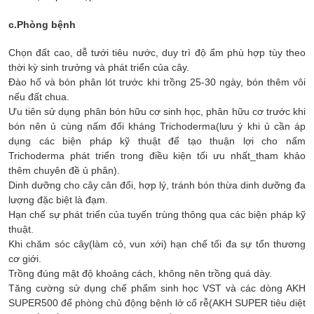
c.Phòng bệnh
Chọn đất cao, dễ tưới tiêu nước, duy trì độ ẩm phù hợp tùy theo
thời kỳ sinh trưởng và phát triển của cây.
Đào hố và bón phân lót trước khi trồng 25-30 ngày, bón thêm vôi
nếu đất chua.
Ưu tiên sử dụng phân bón hữu cơ sinh học, phân hữu cơ trước khi
bón nên ủ cùng nấm đối kháng Trichoderma(lưu ý khi ủ cần áp
dụng các biện pháp kỹ thuật để tạo thuận lợi cho nấm
Trichoderma phát triển trong điều kiện tối ưu nhất_tham khảo
thêm chuyên đề ủ phân).
Dinh dưỡng cho cây cân đối, hợp lý, tránh bón thừa dinh dưỡng đa
lượng đặc biệt là đạm.
Hạn chế sự phát triển của tuyến trùng thông qua các biện pháp kỹ
thuật.
Khi chăm sóc cây(làm cỏ, vun xới) hạn chế tối đa sự tổn thương
cơ giới.
Trồng đúng mật độ khoảng cách, không nên trồng quá dày.
Tăng cường sử dụng chế phẩm sinh học VST và các dòng AKH
SUPER500 để phòng chủ động bệnh lở cổ rễ(AKH SUPER tiêu diệt