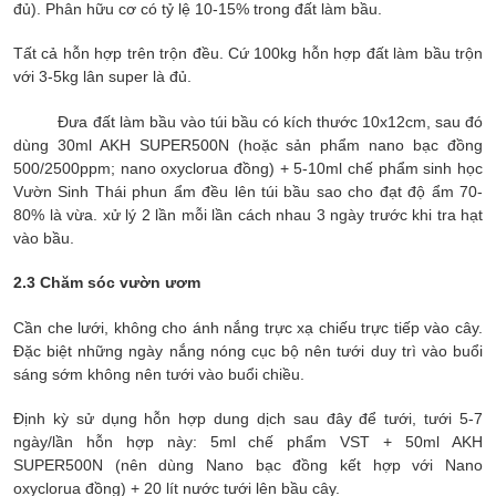
đủ). Phân hữu cơ có tỷ lệ 10-15% trong đất làm bầu.
Tất cả hỗn hợp trên trộn đều. Cứ 100kg hỗn hợp đất làm bầu trộn
với 3-5kg lân super là đủ.
Đưa đất làm bầu vào túi bầu có kích thước 10x12cm, sau đó
dùng 30ml AKH SUPER500N (hoặc sản phẩm nano bạc đồng
500/2500ppm; nano oxyclorua đồng) + 5-10ml chế phẩm sinh học
Vườn Sinh Thái phun ẩm đều lên túi bầu sao cho đạt độ ẩm 70-
80% là vừa. xử lý 2 lần mỗi lần cách nhau 3 ngày trước khi tra hạt
vào bầu.
2.3 Chăm sóc vườn ươm
Cần che lưới, không cho ánh nắng trực xạ chiếu trực tiếp vào cây.
Đặc biệt những ngày nắng nóng cục bộ nên tưới duy trì vào buổi
sáng sớm không nên tưới vào buổi chiều.
Định kỳ sử dụng hỗn hợp dung dịch sau đây để tưới, tưới 5-7
ngày/lần hỗn hợp này: 5ml chế phẩm VST + 50ml AKH
SUPER500N (nên dùng Nano bạc đồng kết hợp với Nano
oxyclorua đồng) + 20 lít nước tưới lên bầu cây.