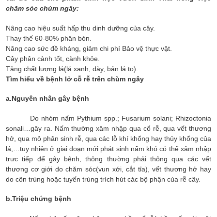
chăm sóc chùm ngây:
Nâng cao hiệu suất hấp thu dinh dưỡng của cây.
Thay thế 60-80% phân bón.
Nâng cao sức đề kháng, giảm chi phí Bảo vệ thực vật.
Cây phân cành tốt, cành khỏe.
Tăng chất lượng lá(lá xanh, dày, bản lá to).
Tìm hiểu về bệnh lở cỗ rễ trên chùm ngây
a.Nguyên nhân gây bệnh
Do nhóm nấm Pythium spp.; Fusarium solani; Rhizoctonia
sonali…gây ra. Nấm thường xâm nhập qua cổ rễ, qua vết thương
hở, qua mô phân sinh rễ, qua các lỗ khí khổng hay thủy khổng của
lá;…tuy nhiên ở giai đoạn mới phát sinh nấm khó có thể xâm nhập
trực tiếp để gây bệnh, thông thường phải thông qua các vết
thương cơ giới do chăm sóc(vun xới, cắt tỉa), vết thương hở hay
do côn trùng hoặc tuyến trùng trích hút các bộ phận của rễ cây.
b.Triệu chứng bệnh