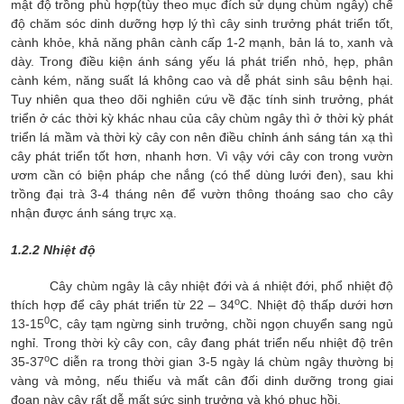
mật độ trồng phù hợp(tùy theo mục đích sử dụng chùm ngây) chế
độ chăm sóc dinh dưỡng hợp lý thì cây sinh trưởng phát triển tốt,
cành khỏe, khả năng phân cành cấp 1-2 mạnh, bản lá to, xanh và
dày. Trong điều kiện ánh sáng yếu lá phát triển nhỏ, hẹp, phân
cành kém, năng suất lá không cao và dễ phát sinh sâu bệnh hại.
Tuy nhiên qua theo dõi nghiên cứu về đặc tính sinh trưởng, phát
triển ở các thời kỳ khác nhau của cây chùm ngây thì ở thời kỳ phát
triển lá mầm và thời kỳ cây con nên điều chỉnh ánh sáng tán xạ thì
cây phát triển tốt hơn, nhanh hơn. Vì vậy với cây con trong vườn
ươm cần có biện pháp che nắng (có thể dùng lưới đen), sau khi
trồng đại trà 3-4 tháng nên để vườn thông thoáng sao cho cây
nhận được ánh sáng trực xạ.
1.2.2 Nhiệt độ
Cây chùm ngây là cây nhiệt đới và á nhiệt đới, phổ nhiệt độ
o
thích hợp để cây phát triển từ 22 – 34
C. Nhiệt độ thấp dưới hơn
0
13-15
C, cây tạm ngừng sinh trưởng, chồi ngọn chuyển sang ngủ
nghỉ. Trong thời kỳ cây con, cây đang phát triển nếu nhiệt độ trên
o
35-37
C diễn ra trong thời gian 3-5 ngày lá chùm ngây thường bị
vàng và mỏng, nếu thiếu và mất cân đối dinh dưỡng trong giai
đoạn này cây rất dễ mất sức sinh trưởng và khó phục hồi.