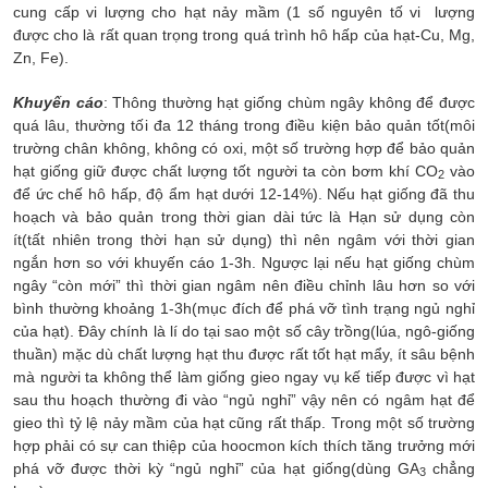
cung cấp vi lượng cho hạt nảy mầm (1 số nguyên tố vi lượng
được cho là rất quan trọng trong quá trình hô hấp của hạt-Cu, Mg,
Zn, Fe).
Khuyến cáo
: Thông thường hạt giống chùm ngây không để được
quá lâu, thường tối đa 12 tháng trong điều kiện bảo quản tốt(môi
trường chân không, không có oxi, một số trường hợp để bảo quản
hạt giống giữ được chất lượng tốt người ta còn bơm khí CO
vào
2
để ức chế hô hấp, độ ẩm hạt dưới 12-14%). Nếu hạt giống đã thu
hoạch và bảo quản trong thời gian dài tức là Hạn sử dụng còn
ít(tất nhiên trong thời hạn sử dụng) thì nên ngâm với thời gian
ngắn hơn so với khuyến cáo 1-3h. Ngược lại nếu hạt giống chùm
ngây “còn mới” thì thời gian ngâm nên điều chỉnh lâu hơn so với
bình thường khoảng 1-3h(mục đích để phá vỡ tình trạng ngủ nghỉ
của hạt). Đây chính là lí do tại sao một số cây trồng(lúa, ngô-giống
thuần) mặc dù chất lượng hạt thu được rất tốt hạt mẩy, ít sâu bệnh
mà người ta không thể làm giống gieo ngay vụ kế tiếp được vì hạt
sau thu hoạch thường đi vào “ngủ nghỉ” vậy nên có ngâm hạt để
gieo thì tỷ lệ nảy mầm của hạt cũng rất thấp. Trong một số trường
hợp phải có sự can thiệp của hoocmon kích thích tăng trưởng mới
phá vỡ được thời kỳ “ngủ nghỉ” của hạt giống(dùng GA
chẳng
3