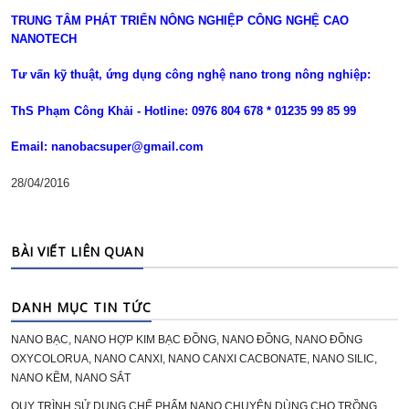
TRUNG TÂM PHÁT TRIỂN NÔNG NGHIỆP CÔNG NGHỆ CAO
NANOTECH
Tư vấn kỹ thuật, ứng dụng công nghệ nano trong nông nghiệp:
ThS Phạm Công Khải - Hotline: 0976 804 678 * 01235 99 85 99
Email: nanobacsuper@gmail.com
28/04/2016
BÀI VIẾT LIÊN QUAN
DANH MỤC TIN TỨC
NANO BẠC, NANO HỢP KIM BẠC ĐỒNG, NANO ĐỒNG, NANO ĐỒNG
OXYCOLORUA, NANO CANXI, NANO CANXI CACBONATE, NANO SILIC,
NANO KẼM, NANO SẮT
QUY TRÌNH SỬ DỤNG CHẾ PHẨM NANO CHUYÊN DÙNG CHO TRỒNG