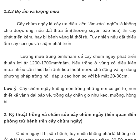
1.2.3 Độ ẩm và lượng mưa
Cây chùm ngây là cây ưa điều kiện “ẩm-ráo” nghĩa là không
chịu được úng, nếu đất thừa ẩm(thường xuyên bão hòa) thì cây
phát triển kém, hay bị bệnh vàng lá thối rễ. Tuy nhiên nếu đất thiếu
ẩm cây còi cọc và chậm phát triển.
Lượng mưa trung bình/năm để cây chùm ngây phát triển
thuận lợi từ 1200-1700mm/năm. Nếu trồng ở vùng có điều kiện
mưa nhiều cần thiết kế rãnh tiêu thoát nước chủ động và áp dụng
phương pháp trồng nổi, đắp ụ cao hơn so với bề mặt 20-30cm.
Lưu ý
: Cây chùm ngây không nên trồng những nơi có gió to, nên
thiết kế vành đai bảo vệ, trồng cây chắn gió như keo, muồng, hồng
bì…
2. Kỹ thuật trồng và chăm sóc cây chùm ngây (liên quan đến
phòng trừ bệnh trên cây chùm ngây)
Chùm ngây ít bị sâu bệnh, tuy nhiên không phải là không có.