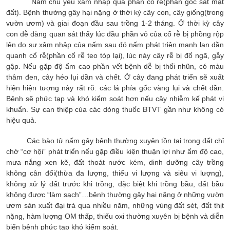
Nấm chủ yếu xâm nhập qua phần cổ rễ(phần gốc sát mặt
đất). Bệnh thường gây hại nặng ở thời kỳ cây con, cây giống(trong
vườn ươm) và giai đoạn đầu sau trồng 1-2 tháng. Ở thời kỳ cây
con dễ dàng quan sát thấy lúc đầu phần vỏ của cổ rễ bị phồng rộp
lên do sự xâm nhập của nấm sau đó nấm phát triện mạnh lan dần
quanh cổ rễ(phần cổ rễ teo tóp lại), lúc này cây rễ bị đổ ngã, gẫy
gập. Nếu gặp độ ẩm cao phần vết bệnh dễ bị thối nhũn, có màu
thâm đen, cây héo lụi dần và chết. Ở cây đang phát triển sẽ xuất
hiện hiện tượng này rất rõ: các lá phía gốc vàng lụi và chết dần.
Bệnh sẽ phức tạp và khó kiểm soát hơn nếu cây nhiễm kế phát vi
khuẩn. Sự can thiệp của các dòng thuốc BTVT gần như không có
hiệu quả.
Các bào tử nấm gây bệnh thường xuyên tồn tại trong đất chỉ
chờ “cơ hội” phát triển nếu gặp điều kiện thuận lợi như ẩm độ cao,
mưa nắng xen kẽ, đất thoát nước kém, dinh dưỡng cây trồng
không cân đối(thừa đa lượng, thiếu vi lượng và siêu vi lượng),
không xử lý đất trước khi trồng, đặc biệt khi trồng bầu, đất bầu
không được “làm sạch”…bệnh thường gây hại nặng ở những vườn
ươm sản xuất đại trà qua nhiều năm, những vùng đất sét, đất thịt
nặng, hàm lượng OM thấp, thiếu oxi thường xuyên bị bệnh và diễn
biến bệnh phức tạp khó kiểm soát.