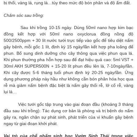
bị thối, vàng lá, rụng lá…tùy theo mức độ bón phân và độ ẩm đất.
Chăm sóc sau trồng:
Sau khi trồng 10-15 ngày. Dùng 50ml nano hợp kim bạc
đồng kết hợp với 50ml nano oxyclorua đồng nồng độ
500/2500ppm + 30 lít nước tưới trực tiếp vào gốc để tiêu diệt nấm
gây bệnh, mỗi gốc 1 lít, định kỳ 15 ngày/lần kết hợp pha loãng để
phun. Bổ sung dinh dưỡng cho cây thông qua việc phun qua lá.
Khi phun thường pha hỗn hợp sau để đạt hiệu quả cao: 5ml VST +
30ml AKH SUPER500N + 15-20 lít phun đều lên lá, 7-10ngày/lần.
Khi cây được 5-6 tháng tuổi phun định kỳ 20-25 ngày/lần. Ứng
dụng phương pháp này hầu như không cần bón phân hóa học qua
rễ mà giảm nấm bệnh đặc biệt là nấm gây thối rễ, lở cổ rễ, vàng
lụi lá…
Việc tưới gốc tập trung vào giai đoạn đầu (khoảng 3 tháng
đầu sau khi trồng): Tác dụng cơ bản là phòng và trị bệnh do nấm
gây ra, ngăn chặn sự phát sinh, phát triển của vi khuẩn gây bệnh
ngay từ giai đoạn khởi phát.
Vai trò của chế phẩm sinh học Vườn Sinh Thái trong việc