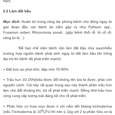
hạn).
2.2 Làm đất bầu
Mục đích
: thuận lợi trong công tác phòng bệnh chủ động ngay từ
giai đoạn đầu các bệnh do nấm gây ra như Pythium spp.;
Fusarium solani; Rhizoctonia sonali…(gây bệnh thối rễ, lở cổ rễ,
vàng lụi lá…)
Để hạn chế nấm bệnh cần làm đất bầu như sau(nhiều
trường hợp nguồn bệnh phát sinh ngay từ đất làm bầu khi trồng
đại trà thì bệnh đã phát triển mạnh):
+ Đất bùn ao phơi khô, đập nhỏ 70-80%.
+ Trấu hun 10-15%(trấu được đốt không lên lửa là được, phải còn
nguyên cánh. Cái này rất quan trọng sau này thành phần trấu hun
làm cho đất thoáng khí, bộ rễ phát triển mạnh. Đồng thời trấu hun
cũng cung cấp lượng kali đáng kể cho rễ phát triển.
+ Phân hữu cơ hoai mục được ủ với nấm đối kháng trichoderma
6
(nếu Trichoderma là 10
CFU thì nên ủ 1kg với 2 tạ phân hữu cơ là